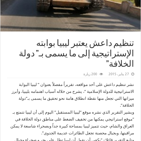
تنظيم داعش يعتبر ليبيا بوابته
الإستراتيجية إلى ما يسمى بـ” دولة
الخلافة”
27 يناير، 2015
200 زيارة
نشر تنظيم داعش على أحد مواقعه، تقريراً مفصلاً بعنوان ” ليبيا البوابة
الاستراتيجية للدولة الإسلامية “، يشرح من خلاله أسباب اهتمامه بليبيا، وأبرز
ميزاتها التي تجعل منها نقطة انطلاق هامة نحو تحقيق ما يسمى بـ”دولة
الخلافة”.
ويشير التقرير الذي نشره موقع “ليبيا المستقبل” اليوم إلى أن ليبيا تتمتع بـ
“موقع استراتيجي يمكنها من تخفيف الضغط على مناطق دولة الخلافة في
العراق والشام، حيث تتميز ليبيا بمساحة كبيرة جداً وبصحراء شاسعة لا يمكن
مراقبتها، وبجبال محصنة تجعل الطائرات عديمة الجدوى”.
وتابع التقرير قائلا:- “يكفي أن نقول أن ليبيا تطل على بحر و صحراء وجبال