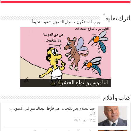
اترك تعليقاً
يجب أنت تكون
مسجل الدخول
لتضيف تعليقاً.
صورة كاركاتيرية
صورة كاركاتيرية
الناموس و أنواع الحشرات
الموظفين بعد ارتفاع الأسعار
ارتفاع نسبة الطلاق في مصر
كتاب وأقلام
عبدالسلام بدر يكتب… هل فرَّط عبدالناصر في السودان
؟..!!
12 يناير، 2026