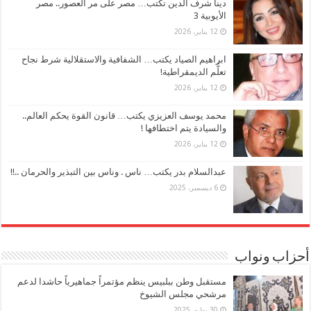
دينا شرف الدين تكتب… مصر على مر العصور.. مصر
الأيوبية 3
12 يناير، 2026
ابراهيم الصياد يكتب… الشفافية والاستقلالية شرط نجاح
تعلُّم الديمقراطية!
12 يناير، 2026
محمد يوسف العزيزي يكتب… قانون القوة يحكم العالم..
والسيادة يتم اختطافها !
12 يناير، 2026
عبدالسلام بدر يكتب… ناس . وناس بين التبذير والحرمان ..!!
6 ديسمبر، 2025
أحزاب ونواب
مستقبل وطن ببلبيس ينظم مؤتمراً جماهيرياً حاشدا لدعم
مرشحي مجلس الشيوخ
30 يوليو، 2025