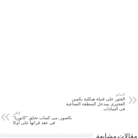
السابق
العثور على قنبلة هيكلية بكمين
العجيزى بمدخل المنطقة الصناعية
فى السادات
التالي
بالصور..مى كساب تحلق “كابوريا”
فى عقد قرانها على أوكا
مقالات مشابهة