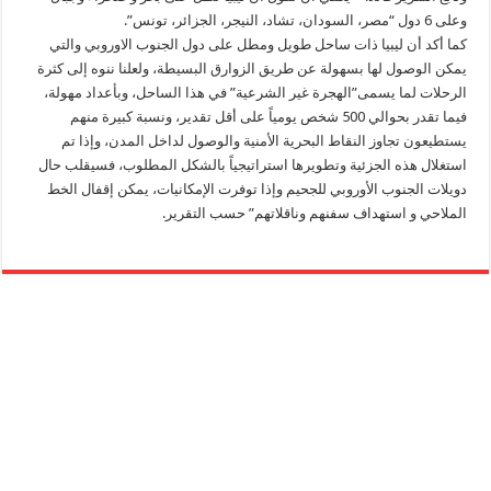
وعلى 6 دول “مصر، السودان، تشاد، النيجر، الجزائر، تونس”.
كما أكد أن ليبيا ذات ساحل طويل ومطل على دول الجنوب الاوروبي والتي
يمكن الوصول لها بسهولة عن طريق الزوارق البسيطة، ولعلنا ننوه إلى كثرة
الرحلات لما يسمى”الهجرة غير الشرعية” في هذا الساحل، وبأعداد مهولة،
فيما تقدر بحوالي 500 شخص يومياً على أقل تقدير، ونسبة كبيرة منهم
يستطيعون تجاوز النقاط البحرية الأمنية والوصول لداخل المدن، وإذا تم
استغلال هذه الجزئية وتطويرها استراتيجياً بالشكل المطلوب، فسيقلب حال
دويلات الجنوب الأوروبي للجحيم وإذا توفرت الإمكانيات، يمكن إقفال الخط
الملاحي و استهداف سفنهم وناقلاتهم” حسب التقرير.