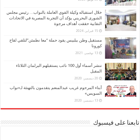
خلال استقباله وكيلة القوي العاملة بالنواب… رئيس مجلس
الشورى البحريني يؤكد أن التجربة المصرية في الاتحادات
النقابية حققت أهداف مرجوة
15 فبراير، 2024
مستقبل وطن ببلبيس يقود حملة “معا نطمئن”لتلقي لقاح
كورونا
13 نوفمبر، 2021
ننشر أسماء أول 100 نائب يستقبلهم البرلمان الثلاثاء
المقبل
20 ديسمبر، 2020
أبناء المرحوم غريب عبدالمنعم يتقدمون بالتهنئة لـ«نواب
السويس»
13 ديسمبر، 2020
تابعنا على فيسبوك