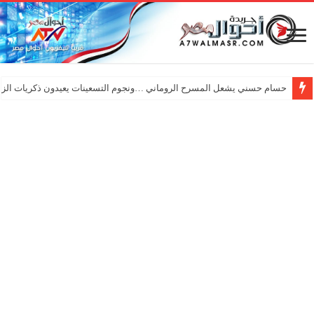
حسام حسني يشعل المسرح الروماني …ونجوم التسعينات يعيدون ذكريات الزم