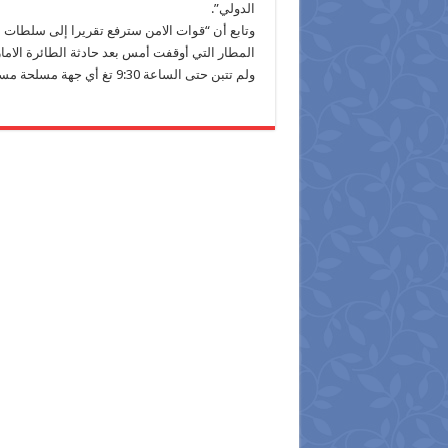
الدولي”.
وتابع أن “قوات الامن سترفع تقريرا إلى سلطات ال
المطار التي أوقفت أمس بعد حادثة الطائرة الامارا
ولم تتبن حتى الساعة 9:30 تغ أي جهة مسلحة مسؤوليتها عن حادثة اطلاق النار على طائرة الخطوط الجوية الاماراتية.