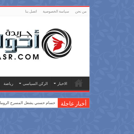
من نحن
سياسة الخصوصية
اتصل بنا
الاخبار
الركن السياسى
رياضة
حسام حسني يشعل المسرح الروماني
أخبار عاجلة