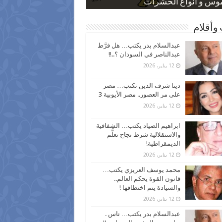
 كاركاتيرية
 كاركاتيرية
موس و أنواع الحشرات
ظفين بعد ارتفاع الأسعار
اع نسبة الطلاق في مصر
وأقلام
عبدالسلام بدر يكتب… هل فرَّط
عبدالناصر في السودان ؟..!!
12 يناير، 2026
دينا شرف الدين تكتب… مصر
على مر العصور.. مصر الأيوبية 3
12 يناير، 2026
ابراهيم الصياد يكتب… الشفافية
والاستقلالية شرط نجاح تعلُّم
الديمقراطية!
12 يناير، 2026
محمد يوسف العزيزي يكتب…
قانون القوة يحكم العالم..
والسيادة يتم اختطافها !
12 يناير، 2026
عبدالسلام بدر يكتب… ناس .