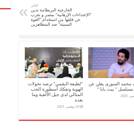
التالي
الخارجية البريطانية تدين
“الإعتداءات الإرهابية” بمصر و تعرب
عن قلقها من استخدام “القوة
المميتة” ضد المتظاهرين
 محمد السورى يعلن عن
“لطيفة البقمي” ترصد تحولات
مسلسل ” بيت بابا “
الهوية وتفكك أسطورة الحب
المثالي لدى جيل الألفية وما
بعده
20 نوفمبر، 2025