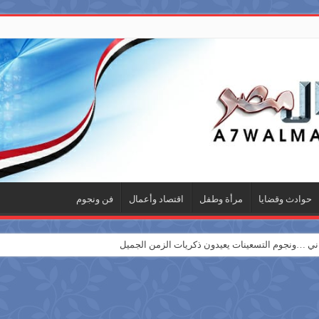
حوادث وقضايا
مرأة وطفل
اقتصاد وأعمال
فن ونجوم
 …ونجوم التسعينات يعيدون ذكريات الزمن الجميل