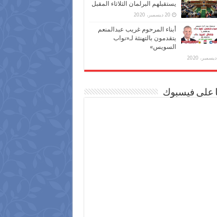
يستقبلهم البرلمان الثلاثاء المقبل
20 ديسمبر، 2020
أبناء المرحوم غريب عبدالمنعم
يتقدمون بالتهنئة لـ«نواب
السويس»
ا على فيسبوك