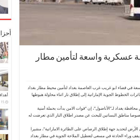
أحزا
ة عسكرية واسعة لتأمين مطار
 واسعة في قضاء ابو غريب غرب العاصمة بغداد لتأمين محيط مطار بغداد
تعرض إحدى طائرات الخطوط الجوية الإماراتية إلى إطلاق نار اثناء محاولة هبوطها
أهدا
15 فبراير، 2024
حافظة بغداد لـ”الأناضول”، إن “قوات الامن بدأت بحملة أمنية
وخصوصا مناطق البساتين للبحث عن مصدر اطلاق النار الذي تعرضت له
الأرض لتحديد جهة إطلاق الرصاص على الطائرة الاماراتية”، مشيرا
يقف وراء الحادثة في مسعى لتعطيل الملاحة الجوية في مطار بغداد