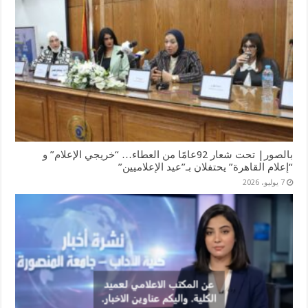
بالصور| تحت شعار 92عامًا من العطاء… “خريجي الإعلام” و
“إعلام القاهرة” يحتفلان بـ”عيد الإعلاميين”
7 يوليو، 2026