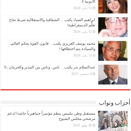
الأيوبية 3
12 يناير، 2026
ابراهيم الصياد يكتب… الشفافية والاستقلالية شرط نجاح
تعلُّم الديمقراطية!
12 يناير، 2026
محمد يوسف العزيزي يكتب… قانون القوة يحكم العالم..
والسيادة يتم اختطافها !
12 يناير، 2026
عبدالسلام بدر يكتب… ناس . وناس بين التبذير والحرمان ..!!
6 ديسمبر، 2025
أحزاب ونواب
مستقبل وطن ببلبيس ينظم مؤتمراً جماهيرياً حاشدا لدعم
مرشحي مجلس الشيوخ
30 يوليو، 2025