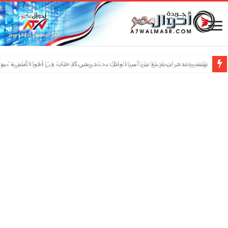
تهنئة بعقد قران يجمع بين أستاذ وائل محمد وشريكة حياته في أجواء أسرية مبه