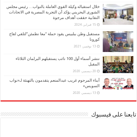
خلال استقباله وكيلة القوي العاملة بالنواب… رئيس مجلس
الشورى البحريني يؤكد أن التجربة المصرية في الاتحادات
النقابية حققت أهداف مرجوة
15 فبراير، 2024
مستقبل وطن ببلبيس يقود حملة “معا نطمئن”لتلقي لقاح
كورونا
13 نوفمبر، 2021
ننشر أسماء أول 100 نائب يستقبلهم البرلمان الثلاثاء
المقبل
20 ديسمبر، 2020
أبناء المرحوم غريب عبدالمنعم يتقدمون بالتهنئة لـ«نواب
السويس»
13 ديسمبر، 2020
تابعنا على فيسبوك