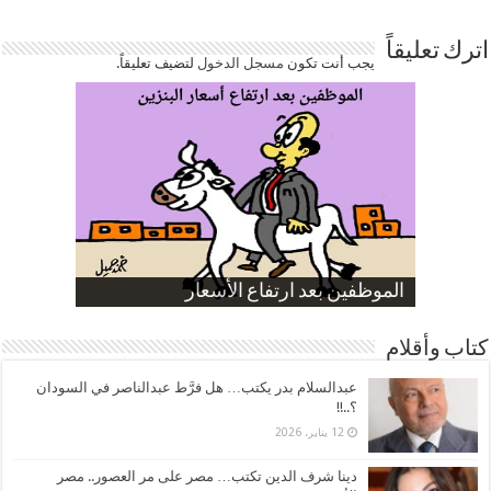
اترك تعليقاً
يجب أنت تكون
مسجل الدخول
لتضيف تعليقاً.
صورة كاركاتيرية
صورة كاركاتيرية
الناموس و أنواع الحشرات
الموظفين بعد ارتفاع الأسعار
ارتفاع نسبة الطلاق في مصر
كتاب وأقلام
عبدالسلام بدر يكتب… هل فرَّط عبدالناصر في السودان
؟..!!
12 يناير، 2026
دينا شرف الدين تكتب… مصر على مر العصور.. مصر