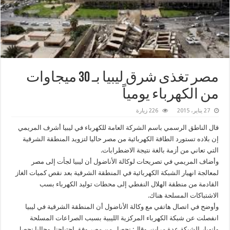
‫مصر‬ تغذى شرق ليبيا بـ 30 ميجاوات
من الكهرباء يومياً
27 يناير، 2015
226 زيارة
قال الناطق الرسمي باسم الشركة العامة للكهرباء في ليبيا أشرف المريمي
إن بلاده تستورد الطاقة الكهربائية من مصر حاليا لتزويد المنطقة الشرقية
التي تعاني من أزمة بالغة نتيجة الاضطرابات.
وأضاف المريمي في تصريحات لوكالة الأناضول أن ليبيا لجأت إلى مصر
لمعالجة انهيار الشبكة الكهربائية في المنطقة الشرقية بعد نقص كميات الغاز
القادمة من منطقة الهلال النفطي إلى محطات توليد الكهرباء بسب
الاشتباكات المسلحة هناك.
وأوضح في اتصال هاتفي مع وكالة الأناضول أن المنطقة الشرقية في ليبيا
انفصلت عن شبكة الكهرباء المركزية الليبية بسبب الصراعات المسلحة
وانهيار الشبكة عدة مرات، وقال: نحصل من مصر وفق احتياجنا، وحاليا نحصل