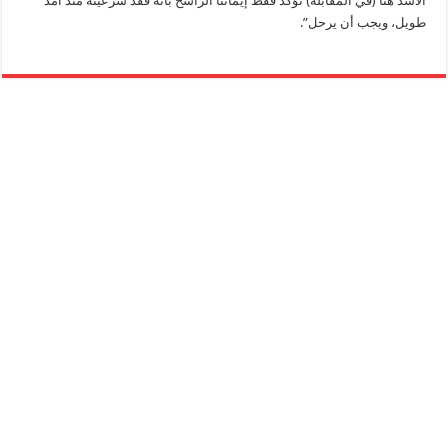
الأسد هنا (في المقابلة) تؤكد فقط إيماننا الراسخ بأنه فقد شرعيته منذ أمد
طويل، ويجب أن يرحل”.