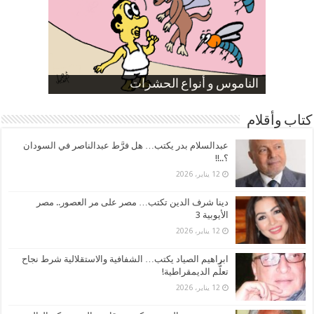
صورة كاركاتيرية
صورة كاركاتيرية
الناموس و أنواع الحشرات
الموظفين بعد ارتفاع الأسعار
ارتفاع نسبة الطلاق في مصر
كتاب وأقلام
عبدالسلام بدر يكتب… هل فرَّط عبدالناصر في السودان
؟..!!
12 يناير، 2026
دينا شرف الدين تكتب… مصر على مر العصور.. مصر
الأيوبية 3
12 يناير، 2026
ابراهيم الصياد يكتب… الشفافية والاستقلالية شرط نجاح
تعلُّم الديمقراطية!
12 يناير، 2026