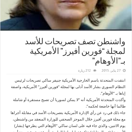
‏واشنطن‬ تصف تصريحات للأسد
لمجلة “فورين أفيرز” الأمريكية
بـ”الأوهام”
27 يناير، 2015
212 زيارة
انتقدت المتحدثة باسم الخارجية الأمريكية جنيفر ساكي تصريحات لرئيس
النظام السوري بشار الأسد أدلى بها لمجلة “فورين أفيرز” الأمريكية، واصفة
إياها بـ “الأوهام”.
وأكدت المتحدثة الأمريكية أنه “لا يمكن لسوريا أن تصبح مستقرة أو شاملة
طالما أنها خاضعة لحكمه”.
جاء ذلك في رد عن رأي الإدارة الأمريكية بتصريحات الأسد في مقابلة أجراها
مع مجلة فورين أفيرز خلال الموجز الصحفي للوزارة المنعقد من واشنطن،
يوم الاثنين، والذي جاء فيه على لسان ساكي “الأوهام التي يطرحها (بشار)