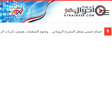
حسام حسني يشعل المسرح الروماني …ونجوم التسعينات يعيدون ذكريات الزم