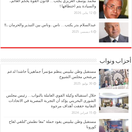
محمد يوسف العزيزي يكتب… قانون القوة يحكم العالم..
والسيادة يتم اختطافها !
12 يناير، 2026
عبدالسلام بدر يكتب… ناس . وناس بين التبذير والحرمان ..!!
6 ديسمبر، 2025
أحزاب ونواب
مستقبل وطن ببلبيس ينظم مؤتمراً جماهيرياً حاشدا لدعم
مرشحي مجلس الشيوخ
30 يوليو، 2025
خلال استقباله وكيلة القوي العاملة بالنواب… رئيس مجلس
الشورى البحريني يؤكد أن التجربة المصرية في الاتحادات
النقابية حققت أهداف مرجوة
15 فبراير، 2024
مستقبل وطن ببلبيس يقود حملة “معا نطمئن”لتلقي لقاح
كورونا