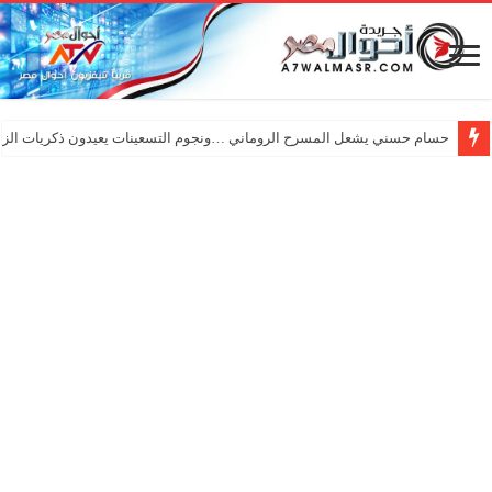
حسام حسني يشعل المسرح الروماني …ونجوم التسعينات يعيدون ذكريات الزم