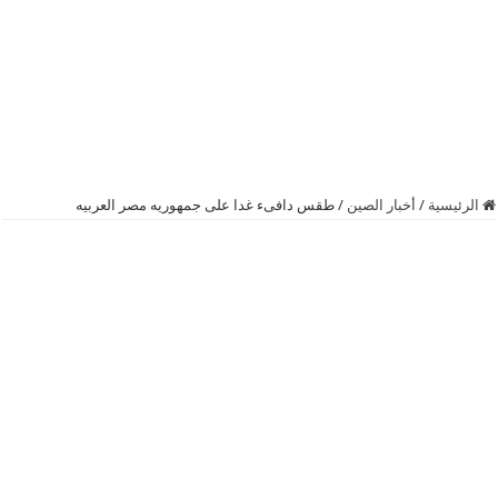
الرئيسية
/
أخبار الصين
/
طقس دافىء غدا على جمهوريه مصر العربيه