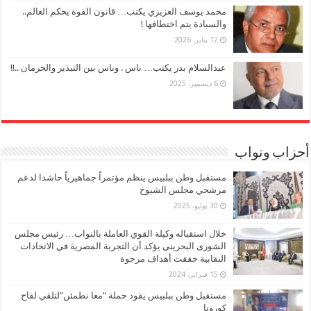
محمد يوسف العزيزي يكتب… قانون القوة يحكم العالم..
والسيادة يتم اختطافها !
12 يناير، 2026
عبدالسلام بدر يكتب… ناس . وناس بين التبذير والحرمان ..!!
6 ديسمبر، 2025
أحزاب ونواب
مستقبل وطن ببلبيس ينظم مؤتمراً جماهيرياً حاشدا لدعم
مرشحي مجلس الشيوخ
30 يوليو، 2025
خلال استقباله وكيلة القوي العاملة بالنواب… رئيس مجلس
الشورى البحريني يؤكد أن التجربة المصرية في الاتحادات
النقابية حققت أهداف مرجوة
15 فبراير، 2024
مستقبل وطن ببلبيس يقود حملة “معا نطمئن”لتلقي لقاح
كورونا