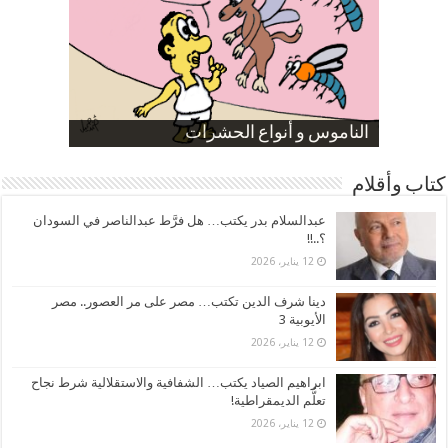
صورة كاركاتيرية
صورة كاركاتيرية
الناموس و أنواع الحشرات
الموظفين بعد ارتفاع الأسعار
ارتفاع نسبة الطلاق في مصر
كتاب وأقلام
عبدالسلام بدر يكتب… هل فرَّط عبدالناصر في السودان
؟..!!
12 يناير، 2026
دينا شرف الدين تكتب… مصر على مر العصور.. مصر
الأيوبية 3
12 يناير، 2026
ابراهيم الصياد يكتب… الشفافية والاستقلالية شرط نجاح
تعلُّم الديمقراطية!
12 يناير، 2026