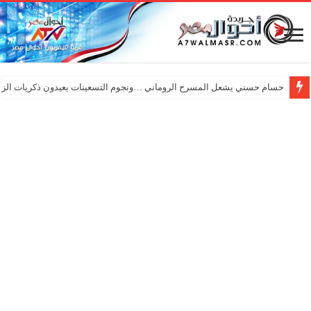
حسام حسني يشعل المسرح الروماني …ونجوم التسعينات يعيدون ذكريات الزم