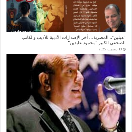
“هيلين”.. المصرية… أخر الإصدارات الأدبية للأديب والكاتب
الصحفي الكبير “محمود عابدين”
13 ديسمبر، 2025