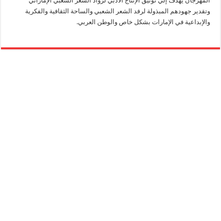
المهرجان يهدف إلي توثيق الإنتاج الأدبي لرواد الشعر الشعبي الإماراتي
وتقدير جهودهم المبذولة لرفد الشعر الشعبي والساحة الثقافية والفكرية
والإبداعية في الإمارات بشكل خاص والوطن العربي.