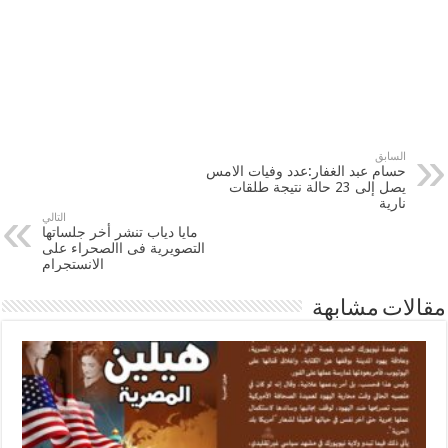
السابق
حسام عبد الغفار:عدد وفيات الامس
يصل إلى 23 حالة نتيجة طلقات
نارية
التالي
مايا دياب تنشر أخر جلساتها
التصويرية فى االصحراء على
الانستجرام
مقالات مشابهة