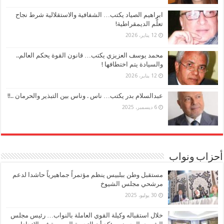
ابراهيم الصياد يكتب… الشفافية والاستقلالية شرط نجاح
تعلُّم الديمقراطية!
12 يناير، 2026
محمد يوسف العزيزي يكتب… قانون القوة يحكم العالم..
والسيادة يتم اختطافها !
12 يناير، 2026
عبدالسلام بدر يكتب… ناس . وناس بين التبذير والحرمان ..!!
6 ديسمبر، 2025
أحزاب ونواب
مستقبل وطن ببلبيس ينظم مؤتمراً جماهيرياً حاشدا لدعم
مرشحي مجلس الشيوخ
30 يوليو، 2025
خلال استقباله وكيلة القوي العاملة بالنواب… رئيس مجلس