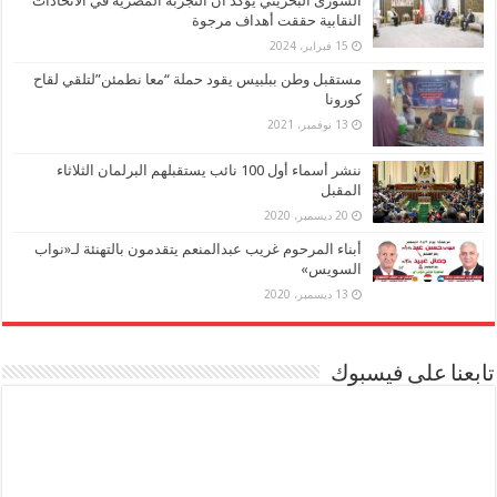
الشورى البحريني يؤكد أن التجربة المصرية في الاتحادات
النقابية حققت أهداف مرجوة
15 فبراير، 2024
مستقبل وطن ببلبيس يقود حملة “معا نطمئن”لتلقي لقاح
كورونا
13 نوفمبر، 2021
ننشر أسماء أول 100 نائب يستقبلهم البرلمان الثلاثاء
المقبل
20 ديسمبر، 2020
أبناء المرحوم غريب عبدالمنعم يتقدمون بالتهنئة لـ«نواب
السويس»
13 ديسمبر، 2020
تابعنا على فيسبوك