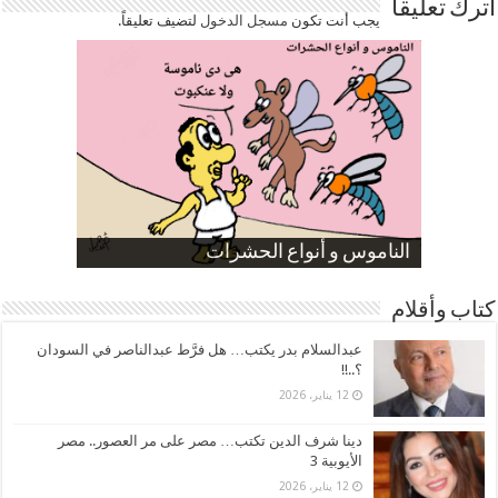
اترك تعليقاً
يجب أنت تكون
مسجل الدخول
لتضيف تعليقاً.
صورة كاركاتيرية
صورة كاركاتيرية
الناموس و أنواع الحشرات
الموظفين بعد ارتفاع الأسعار
ارتفاع نسبة الطلاق في مصر
كتاب وأقلام
عبدالسلام بدر يكتب… هل فرَّط عبدالناصر في السودان
؟..!!
12 يناير، 2026
دينا شرف الدين تكتب… مصر على مر العصور.. مصر
الأيوبية 3
12 يناير، 2026