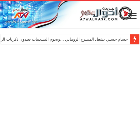
حسام حسني يشعل المسرح الروماني …ونجوم التسعينات يعيدون ذكريات الزم