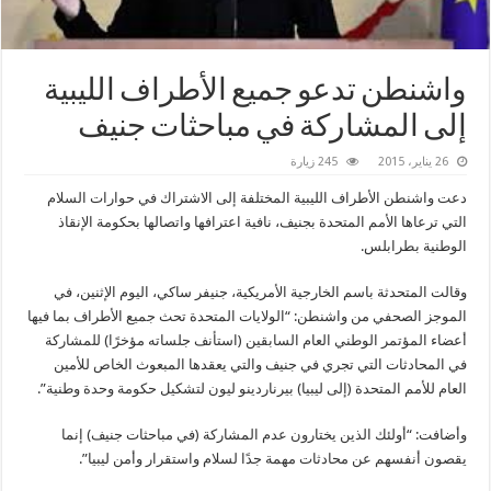
واشنطن‬ تدعو جميع الأطراف الليبية
إلى المشاركة في مباحثات جنيف
26 يناير، 2015
245 زيارة
دعت واشنطن الأطراف الليبية المختلفة إلى الاشتراك في حوارات السلام
التي ترعاها الأمم المتحدة بجنيف، نافية اعترافها واتصالها بحكومة الإنقاذ
الوطنية بطرابلس.
وقالت المتحدثة باسم الخارجية الأمريكية، جنيفر ساكي، اليوم الإثنين، في
الموجز الصحفي من واشنطن: “الولايات المتحدة تحث جميع الأطراف بما فيها
أعضاء المؤتمر الوطني العام السابقين (استأنف جلساته مؤخرًا) للمشاركة
في المحادثات التي تجري في جنيف والتي يعقدها المبعوث الخاص للأمين
العام للأمم المتحدة (إلى ليبيا) بيرناردينو ليون لتشكيل حكومة وحدة وطنية”.
وأضافت: “أولئك الذين يختارون عدم المشاركة (في مباحثات جنيف) إنما
يقصون أنفسهم عن محادثات مهمة جدًا لسلام واستقرار وأمن ليبيا”.