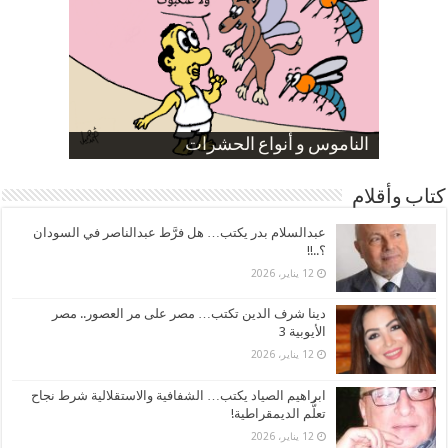
صورة كاركاتيرية
صورة كاركاتيرية
الناموس و أنواع الحشرات
الموظفين بعد ارتفاع الأسعار
ارتفاع نسبة الطلاق في مصر
كتاب وأقلام
عبدالسلام بدر يكتب… هل فرَّط عبدالناصر في السودان
؟..!!
12 يناير، 2026
دينا شرف الدين تكتب… مصر على مر العصور.. مصر
الأيوبية 3
12 يناير، 2026
ابراهيم الصياد يكتب… الشفافية والاستقلالية شرط نجاح
تعلُّم الديمقراطية!
12 يناير، 2026