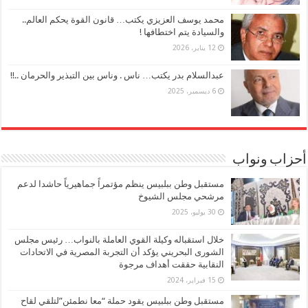
محمد يوسف العزيزي يكتب… قانون القوة يحكم العالم..
والسيادة يتم اختطافها !
12 يناير، 2026
عبدالسلام بدر يكتب… ناس . وناس بين التبذير والحرمان ..!!
6 ديسمبر، 2025
أحزاب ونواب
مستقبل وطن ببلبيس ينظم مؤتمراً جماهيرياً حاشدا لدعم
مرشحي مجلس الشيوخ
30 يوليو، 2025
خلال استقباله وكيلة القوي العاملة بالنواب… رئيس مجلس
الشورى البحريني يؤكد أن التجربة المصرية في الاتحادات
النقابية حققت أهداف مرجوة
15 فبراير، 2024
مستقبل وطن ببلبيس يقود حملة “معا نطمئن”لتلقي لقاح