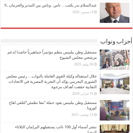
عبدالسلام بدر يكتب… ناس . وناس بين التبذير والحرمان ..!!
6 ديسمبر، 2025
أحزاب ونواب
مستقبل وطن ببلبيس ينظم مؤتمراً جماهيرياً حاشدا لدعم
مرشحي مجلس الشيوخ
30 يوليو، 2025
خلال استقباله وكيلة القوي العاملة بالنواب… رئيس مجلس
الشورى البحريني يؤكد أن التجربة المصرية في الاتحادات
النقابية حققت أهداف مرجوة
15 فبراير، 2024
مستقبل وطن ببلبيس يقود حملة “معا نطمئن”لتلقي لقاح
كورونا
13 نوفمبر، 2021
ننشر أسماء أول 100 نائب يستقبلهم البرلمان الثلاثاء
المقبل