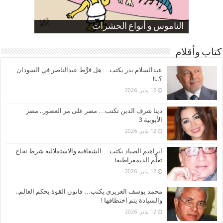
صورة كاركاتيرية
صورة كاركاتيرية
الناموس و أنواع الحشرات
الموظفين بعد ارتفاع الأسعار
ارتفاع نسبة الطلاق في مصر
كتاب وأقلام
عبدالسلام بدر يكتب… هل فرَّط عبدالناصر في السودان
؟..!!
12 يناير، 2026
دينا شرف الدين تكتب… مصر على مر العصور.. مصر
الأيوبية 3
12 يناير، 2026
ابراهيم الصياد يكتب… الشفافية والاستقلالية شرط نجاح
تعلُّم الديمقراطية!
12 يناير، 2026
محمد يوسف العزيزي يكتب… قانون القوة يحكم العالم..
والسيادة يتم اختطافها !
12 يناير، 2026