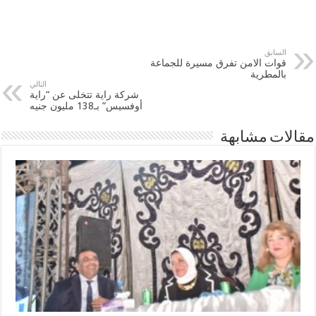
السابق
قوات الامن تفرق مسيرة للجماعة
بالمطرية
التالي
شركة راية تتخلى عن “راية
أوفسيس” بـ138 مليون جنيه
مقالات مشابهة