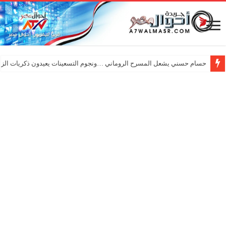
حسام حسني يشعل المسرح الروماني …ونجوم التسعينات يعيدون ذكريات الزم