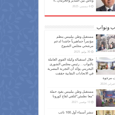
وناس بين التبذير والحرمان ..!!
6 ديسمبر، 2025
ب ونواب
مستقبل وطن ببلبيس ينظم
مؤتمراً جماهيرياً حاشدا لدعم
مرشحي مجلس الشيوخ
30 يوليو، 2025
خلال استقباله وكيلة القوي العاملة
بالنواب… رئيس مجلس الشورى
البحريني يؤكد أن التجربة المصرية
في الاتحادات النقابية حققت
ف مرجوة
مستقبل وطن ببلبيس يقود حملة
“معا نطمئن”لتلقي لقاح كورونا
13 نوفمبر، 2021
ننشر أسماء أول 100 نائب