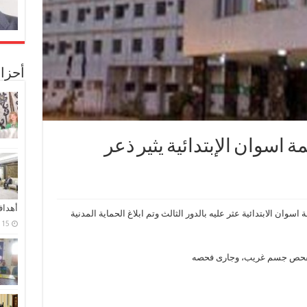
أحزا
سوان الإبتدائية يثير ذعر
أهدا
ان الابتدائية عثر عليه بالدور الثالث وتم ابلاغ الحماية المدنية
15 فبراير، 2024
ت لفحص جسم غريب، وجارى فحصه