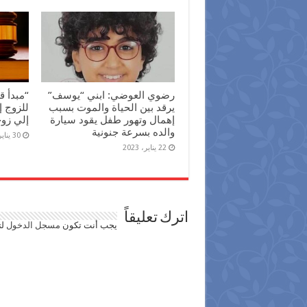
رضوي العوضي: ابني “يوسف”
“مبدأ ق
يرقد بين الحياة والموت بسبب
للزوج إ
إهمال وتهور طفل يقود سيارة
إلي زو
والده بسرعة جنونية
30 يناير، 2022
22 يناير، 2023
اترك تعليقاً
يجب أنت تكون
مسجل الدخول
لت