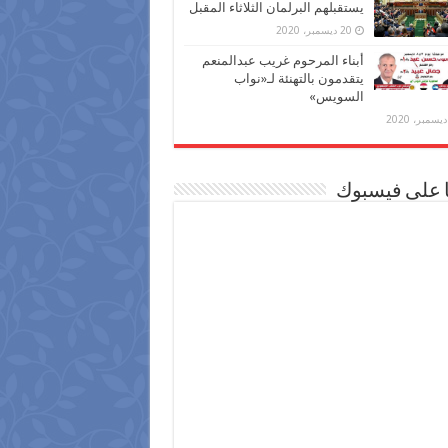
يستقبلهم البرلمان الثلاثاء المقبل
20 ديسمبر، 2020
أبناء المرحوم غريب عبدالمنعم
يتقدمون بالتهنئة لـ«نواب
السويس»
ا على فيسبوك