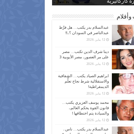
 كاركاتيرية
 كاركاتيرية
موس و أنواع الحشرات
ظفين بعد ارتفاع الأسعار
اع نسبة الطلاق في مصر
وأقلام
عبدالسلام بدر يكتب… هل فرَّط
عبدالناصر في السودان ؟..!!
12 يناير، 2026
دينا شرف الدين تكتب… مصر
على مر العصور.. مصر الأيوبية 3
12 يناير، 2026
ابراهيم الصياد يكتب… الشفافية
والاستقلالية شرط نجاح تعلُّم
الديمقراطية!
12 يناير، 2026
محمد يوسف العزيزي يكتب…
قانون القوة يحكم العالم..
والسيادة يتم اختطافها !
12 يناير، 2026
عبدالسلام بدر يكتب… ناس .