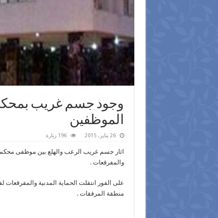
وجود جسم غريب بمحكمة ا
الموظفين
26 يناير، 2015
196 زيارة
اثار جسم غريب الرعب والهلع بين موظفى محكمة اسو
والمفرقعات .
على الفور انتقلت الحماية المدنية والمفرقعا
منطقة المرفقات .