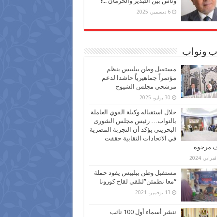
وناس بين التبذير والحرمان ..!!
6 ديسمبر، 2025
ب ونواب
مستقبل وطن ببلبيس ينظم
مؤتمراً جماهيرياً حاشدا لدعم
مرشحي مجلس الشيوخ
30 يوليو، 2025
خلال استقباله وكيلة القوي العاملة
بالنواب… رئيس مجلس الشورى
البحريني يؤكد أن التجربة المصرية
في الاتحادات النقابية حققت
ف مرجوة
مستقبل وطن ببلبيس يقود حملة
“معا نطمئن”لتلقي لقاح كورونا
13 نوفمبر، 2021
ننشر أسماء أول 100 نائب