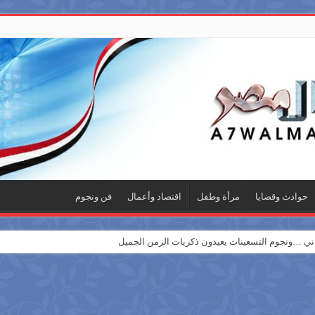
حوادث وقضايا
مرأة وطفل
اقتصاد وأعمال
فن ونجوم
 …ونجوم التسعينات يعيدون ذكريات الزمن الجميل