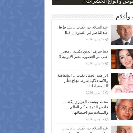
 كاركاتيرية
 كاركاتيرية
موس و أنواع الحشرات
ظفين بعد ارتفاع الأسعار
اع نسبة الطلاق في مصر
وأقلام
عبدالسلام بدر يكتب… هل فرَّط
عبدالناصر في السودان ؟..!!
12 يناير، 2026
دينا شرف الدين تكتب… مصر
على مر العصور.. مصر الأيوبية 3
12 يناير، 2026
ابراهيم الصياد يكتب… الشفافية
والاستقلالية شرط نجاح تعلُّم
الديمقراطية!
12 يناير، 2026
محمد يوسف العزيزي يكتب…
قانون القوة يحكم العالم..
والسيادة يتم اختطافها !
12 يناير، 2026
عبدالسلام بدر يكتب… ناس .