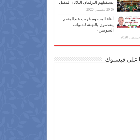
يستقبلهم البرلمان الثلاثاء المقبل
20 ديسمبر، 2020
أبناء المرحوم غريب عبدالمنعم
يتقدمون بالتهنئة لـ«نواب
السويس»
ا على فيسبوك