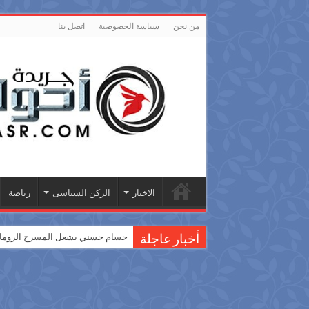
من نحن
سياسة الخصوصية
اتصل بنا
الاخبار
الركن السياسى
رياضة
حسام حسني يشعل المسرح الروماني
أخبار عاجلة