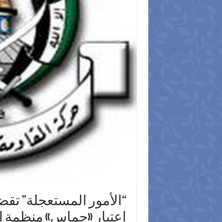
“الأمور المستعجلة” تق
إعتبار «حماس» منظمة إر