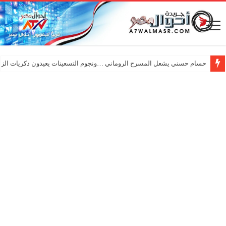
حسام حسني يشعل المسرح الروماني …ونجوم التسعينات يعيدون ذكريات الزم