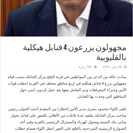
مجهولون يزرعون 4 قنابل هيكلية
بالقليوبية
26 يناير، 2015
190 زيارة
سادت حالة من الذعر بين المواطنين في قرية القلج مركز الخانكه بسبب قيام
مجهولين بزرع 4 قنابل هيكليه في اربع مناطق مختلف في القرية انتقلت قوات
الأمن وخبراء المفرقعات وتم التعامل معها بعد عمل كردون امنى حول
المناطق التي وجدت بها القنابل.
تلقى اللواء محمود يسرى مدير الأمن إخطارا من المقدم أحمد الخولى رئيس
مباحث مركز الخانكه بتلقيه عدة بلاغات من الأهالي بالعثور على قنابل بجوار
مبانى بنك التنميه ومحول كهرباء والسنترال الرئيسى بالقريه وفى أحد
الشوارع الرئيسيه المزدحمه بالقلج على الفور انتقل اللواء هشام خطاب