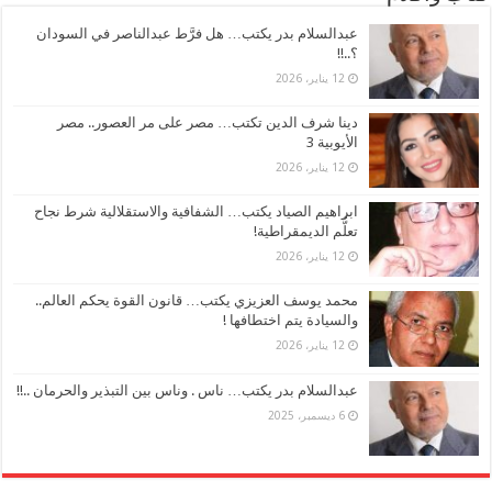
عبدالسلام بدر يكتب… هل فرَّط عبدالناصر في السودان
؟..!!
12 يناير، 2026
دينا شرف الدين تكتب… مصر على مر العصور.. مصر
الأيوبية 3
12 يناير، 2026
ابراهيم الصياد يكتب… الشفافية والاستقلالية شرط نجاح
تعلُّم الديمقراطية!
12 يناير، 2026
محمد يوسف العزيزي يكتب… قانون القوة يحكم العالم..
والسيادة يتم اختطافها !
12 يناير، 2026
عبدالسلام بدر يكتب… ناس . وناس بين التبذير والحرمان ..!!
6 ديسمبر، 2025