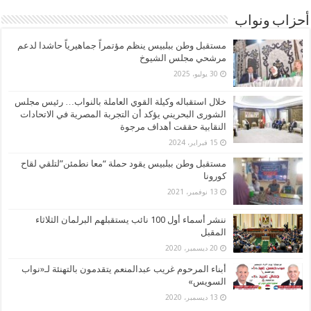
أحزاب ونواب
مستقبل وطن ببلبيس ينظم مؤتمراً جماهيرياً حاشدا لدعم
مرشحي مجلس الشيوخ
30 يوليو، 2025
خلال استقباله وكيلة القوي العاملة بالنواب… رئيس مجلس
الشورى البحريني يؤكد أن التجربة المصرية في الاتحادات
النقابية حققت أهداف مرجوة
15 فبراير، 2024
مستقبل وطن ببلبيس يقود حملة “معا نطمئن”لتلقي لقاح
كورونا
13 نوفمبر، 2021
ننشر أسماء أول 100 نائب يستقبلهم البرلمان الثلاثاء
المقبل
20 ديسمبر، 2020
أبناء المرحوم غريب عبدالمنعم يتقدمون بالتهنئة لـ«نواب
السويس»
13 ديسمبر، 2020