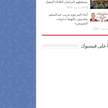
يستقبلهم البرلمان الثلاثاء المقبل
20 ديسمبر، 2020
أبناء المرحوم غريب عبدالمنعم
يتقدمون بالتهنئة لـ«نواب
السويس»
ا على فيسبوك