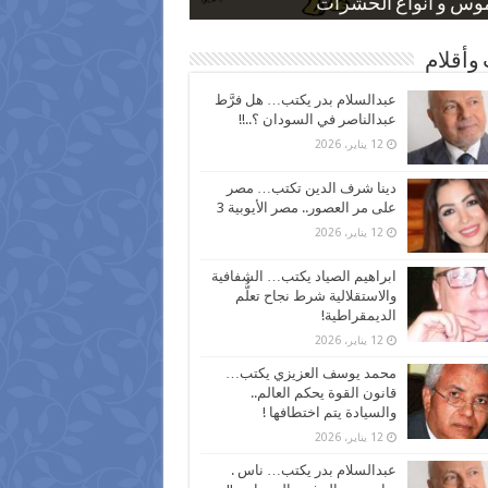
 كاركاتيرية
 كاركاتيرية
موس و أنواع الحشرات
ظفين بعد ارتفاع الأسعار
اع نسبة الطلاق في مصر
وأقلام
عبدالسلام بدر يكتب… هل فرَّط
عبدالناصر في السودان ؟..!!
12 يناير، 2026
دينا شرف الدين تكتب… مصر
على مر العصور.. مصر الأيوبية 3
12 يناير، 2026
ابراهيم الصياد يكتب… الشفافية
والاستقلالية شرط نجاح تعلُّم
الديمقراطية!
12 يناير، 2026
محمد يوسف العزيزي يكتب…
قانون القوة يحكم العالم..
والسيادة يتم اختطافها !
12 يناير، 2026
عبدالسلام بدر يكتب… ناس .