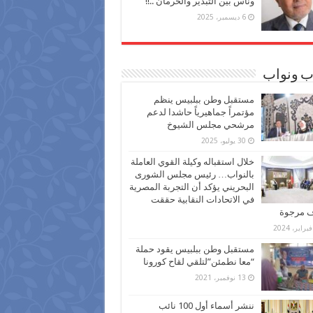
وناس بين التبذير والحرمان ..!!
6 ديسمبر، 2025
ب ونواب
مستقبل وطن ببلبيس ينظم
مؤتمراً جماهيرياً حاشدا لدعم
مرشحي مجلس الشيوخ
30 يوليو، 2025
خلال استقباله وكيلة القوي العاملة
بالنواب… رئيس مجلس الشورى
البحريني يؤكد أن التجربة المصرية
في الاتحادات النقابية حققت
ف مرجوة
مستقبل وطن ببلبيس يقود حملة
“معا نطمئن”لتلقي لقاح كورونا
13 نوفمبر، 2021
ننشر أسماء أول 100 نائب