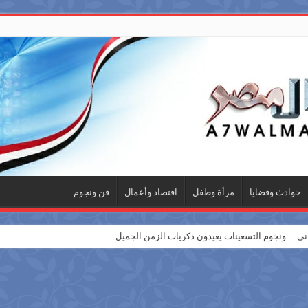
حوادث وقضايا
مرأة وطفل
اقتصاد وأعمال
فن ونجوم
 …ونجوم التسعينات يعيدون ذكريات الزمن الجميل