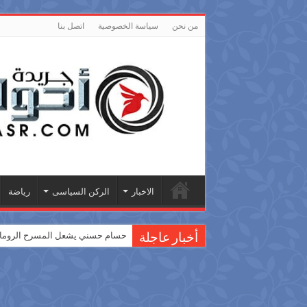
من نحن
سياسة الخصوصية
اتصل بنا
الاخبار
الركن السياسى
رياضة
حسام حسني يشعل المسرح الروماني
أخبار عاجلة