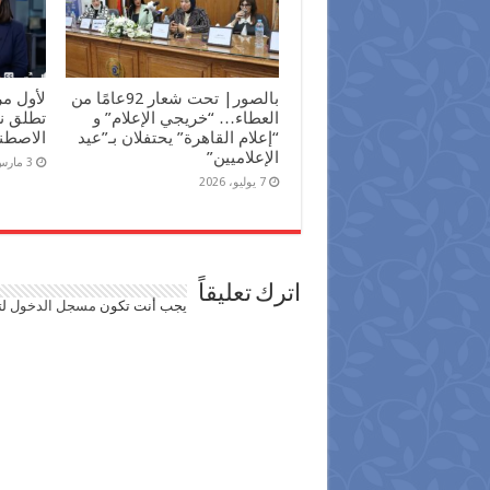
بالصور| تحت شعار 92عامًا من
لأول م
العطاء… “خريجي الإعلام” و
تطلق نش
“إعلام القاهرة” يحتفلان بـ”عيد
الاصطن
الإعلاميين”
3 مارس، 2026
7 يوليو، 2026
اترك تعليقاً
يجب أنت تكون
مسجل الدخول
لت