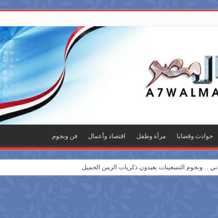
حوادث وقضايا
مرأة وطفل
اقتصاد وأعمال
فن ونجوم
 …ونجوم التسعينات يعيدون ذكريات الزمن الجميل