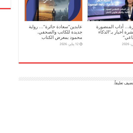
رة… أداب المنضورة
عابدين”سعادة حائرة”… رواية
رة أخبار بـ”الذكاء
جديدة للكاتب والصحفي.
اعي”
محمود بمعرض الكتاب
12 يناير، 2026
ضيف تعليقاً.