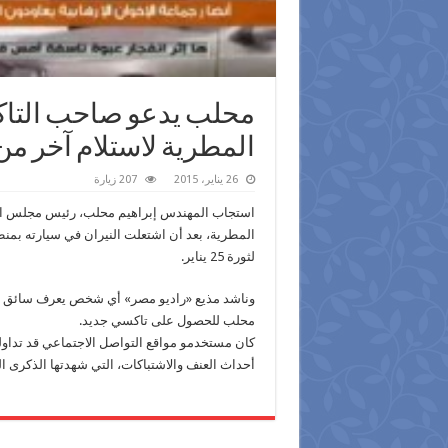
محلب يدعو صاحب التاك
المطرية لاستلام آخر م
26 يناير، 2015
207 زيارة
استجاب المهندس إبراهيم محلب، رئيس مجلس الو
لثورة 25 يناير.
وناشد مذيع «راديو مصر» أي شخص يعرف سائق الت
محلب للحصول على تاكسي جديد.
كان مستخدمو مواقع التواصل الاجتماعي قد تداول
أحداث العنف والاشتباكات، التي شهدتها الذكرى الـ 4 لثورة يناي