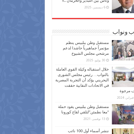
وناس بين التبذير والحرمان ..!!
6 ديسمبر، 2025
ب ونواب
مستقبل وطن ببلبيس ينظم
مؤتمراً جماهيرياً حاشدا لدعم
مرشحي مجلس الشيوخ
30 يوليو، 2025
خلال استقباله وكيلة القوي العاملة
بالنواب… رئيس مجلس الشورى
البحريني يؤكد أن التجربة المصرية
في الاتحادات النقابية حققت
ف مرجوة
مستقبل وطن ببلبيس يقود حملة
“معا نطمئن”لتلقي لقاح كورونا
13 نوفمبر، 2021
ننشر أسماء أول 100 نائب