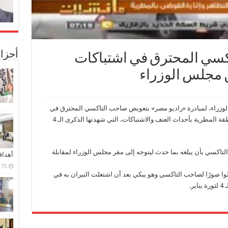
أحزا
سي المحترق في اشتباكات
ن مجلس الوزراء
زراء، لمبادرة «راديو مصر» بتعويض صاحب التاكسي المحترق في
المطرية، بعد أن اشتعلت النيران في سيارته بمنطقة المطرية بأحداث العنف والاشتباكات، التي شهدتها الذكرى الـ 4
اكسي بأن يبلغه بما حدث ليتوجه إلى مقر مجلس الوزراء لمقابلة
أهدا
15 فبراير، 2024
وا صورًا لصاحب التاكسي وهو يبكي بعد أن اشتعلت النيران به في
ر.