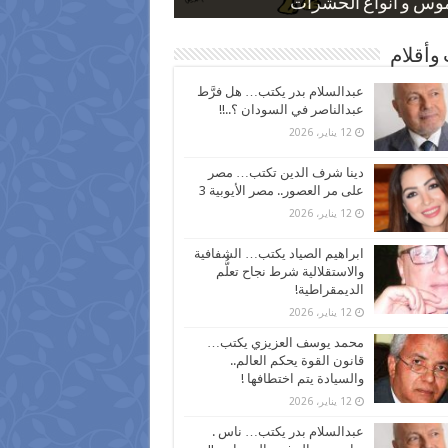
 كاركاتيرية
 كاركاتيرية
موس و أنواع الحشرات
ظفين بعد ارتفاع الأسعار
اع نسبة الطلاق في مصر
وأقلام
عبدالسلام بدر يكتب… هل فرَّط
عبدالناصر في السودان ؟..!!
12 يناير، 2026
دينا شرف الدين تكتب… مصر
على مر العصور.. مصر الأيوبية 3
12 يناير، 2026
ابراهيم الصياد يكتب… الشفافية
والاستقلالية شرط نجاح تعلُّم
الديمقراطية!
12 يناير، 2026
محمد يوسف العزيزي يكتب…
قانون القوة يحكم العالم..
والسيادة يتم اختطافها !
12 يناير، 2026
عبدالسلام بدر يكتب… ناس .