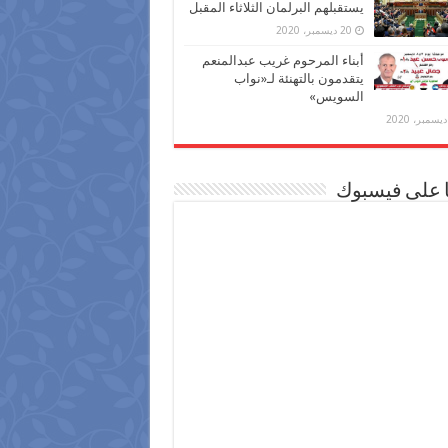
يستقبلهم البرلمان الثلاثاء المقبل
20 ديسمبر، 2020
أبناء المرحوم غريب عبدالمنعم
يتقدمون بالتهنئة لـ«نواب
السويس»
ا على فيسبوك