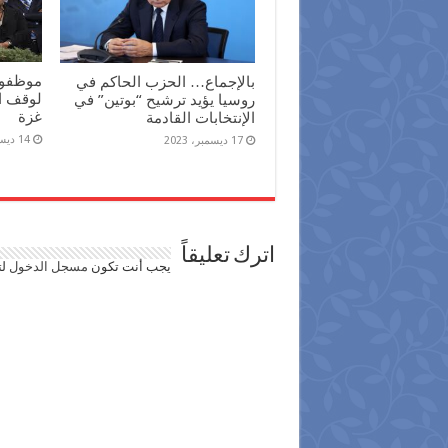
موظفو 
بالإجماع… الحزب الحاكم في
لوقف ال
روسيا يؤيد ترشيح “بوتين” في
غزة
الإنتخابات القادمة
14 ديسمبر، 2023
17 ديسمبر، 2023
اترك تعليقاً
يجب أنت تكون
مسجل الدخول
لت