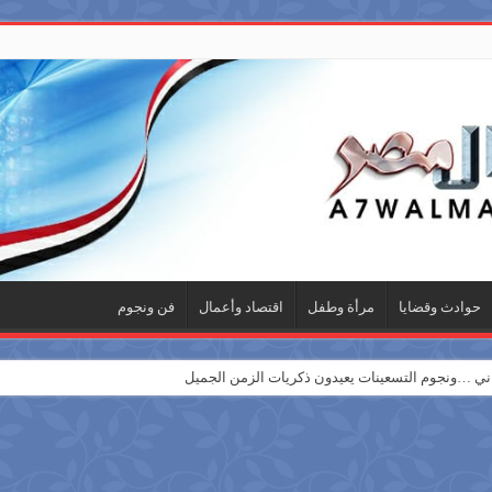
حوادث وقضايا
مرأة وطفل
اقتصاد وأعمال
فن ونجوم
 …ونجوم التسعينات يعيدون ذكريات الزمن الجميل