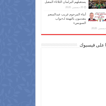
يستقبلهم البرلمان الثلاثاء المقبل
20 ديسمبر، 2020
أبناء المرحوم غريب عبدالمنعم
يتقدمون بالتهنئة لـ«نواب
السويس»
ا على فيسبوك