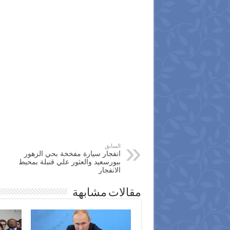
السابق
انفجار سيارة مفخخة بحي الزهور
ببورسعيد والعثور علي قنبلة بمحيط
الانفجار
مقالات مشابهة