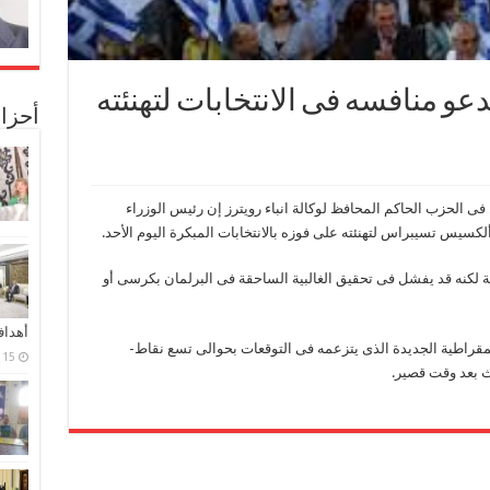
دعو منافسه فى الانتخابات لتهنئته
أحزا
الحزب الحاكم المحافظ لوكالة انباء رويترز إن رئيس الوزراء
كسيس تسيبراس لتهنئته على فوزه بالانتخابات المبكرة اليوم الأحد.
لكنه قد يفشل فى تحقيق الغالبية الساحقة فى البرلمان بكرسى أو
أهدا
قراطية الجديدة الذى يتزعمه فى التوقعات بحوالى تسع نقاط-
15 فبراير، 2024
ث بعد وقت قصير.