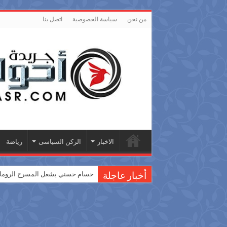
من نحن
سياسة الخصوصية
اتصل بنا
الاخبار
الركن السياسى
رياضة
حسام حسني يشعل المسرح الروماني
أخبار عاجلة