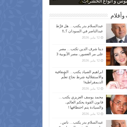
 كاركاتيرية
 كاركاتيرية
موس و أنواع الحشرات
ظفين بعد ارتفاع الأسعار
اع نسبة الطلاق في مصر
وأقلام
عبدالسلام بدر يكتب… هل فرَّط
عبدالناصر في السودان ؟..!!
12 يناير، 2026
دينا شرف الدين تكتب… مصر
على مر العصور.. مصر الأيوبية 3
12 يناير، 2026
ابراهيم الصياد يكتب… الشفافية
والاستقلالية شرط نجاح تعلُّم
الديمقراطية!
12 يناير، 2026
محمد يوسف العزيزي يكتب…
قانون القوة يحكم العالم..
والسيادة يتم اختطافها !
12 يناير، 2026
عبدالسلام بدر يكتب… ناس .