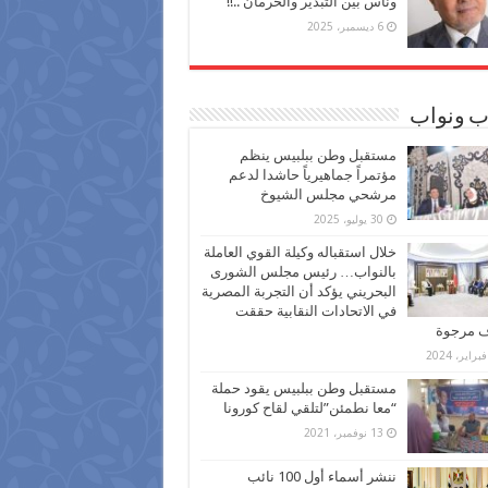
وناس بين التبذير والحرمان ..!!
6 ديسمبر، 2025
ب ونواب
مستقبل وطن ببلبيس ينظم
مؤتمراً جماهيرياً حاشدا لدعم
مرشحي مجلس الشيوخ
30 يوليو، 2025
خلال استقباله وكيلة القوي العاملة
بالنواب… رئيس مجلس الشورى
البحريني يؤكد أن التجربة المصرية
في الاتحادات النقابية حققت
ف مرجوة
مستقبل وطن ببلبيس يقود حملة
“معا نطمئن”لتلقي لقاح كورونا
13 نوفمبر، 2021
ننشر أسماء أول 100 نائب