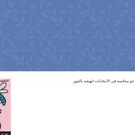
عو منافسه فى الانتخابات لتهنئته بالفوز