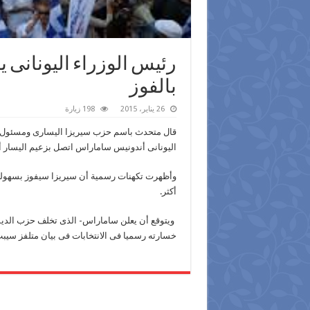
رئيس الوزراء اليونانى ي
بالفوز
26 يناير، 2015
198 زيارة
قال متحدث باسم حزب سيريزا اليسارى ومسئول فى 
اليونانى أندونيس ساماراس اتصل بزعيم اليسار أل
وأظهرت تكهنات رسمية أن سيريزا سيفوز بسهولة 
أكثر.
ويتوقع أن يعلن ساماراس- الذى تخلف حزب الديم
خسارته رسميا فى الانتخابات فى بيان متلفز سيب