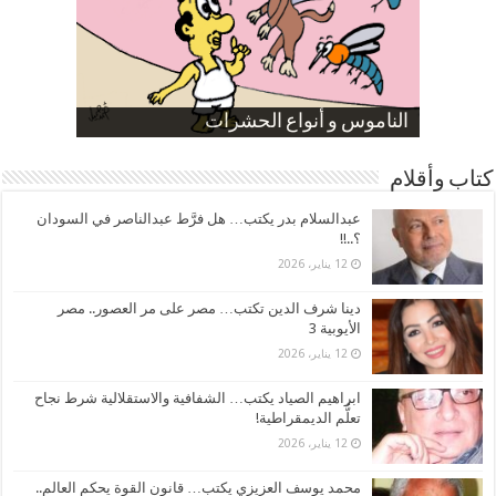
صورة كاركاتيرية
صورة كاركاتيرية
الناموس و أنواع الحشرات
الموظفين بعد ارتفاع الأسعار
ارتفاع نسبة الطلاق في مصر
كتاب وأقلام
عبدالسلام بدر يكتب… هل فرَّط عبدالناصر في السودان
؟..!!
12 يناير، 2026
دينا شرف الدين تكتب… مصر على مر العصور.. مصر
الأيوبية 3
12 يناير، 2026
ابراهيم الصياد يكتب… الشفافية والاستقلالية شرط نجاح
تعلُّم الديمقراطية!
12 يناير، 2026
محمد يوسف العزيزي يكتب… قانون القوة يحكم العالم..