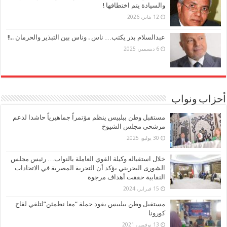
والسيادة يتم اختطافها !
12 يناير، 2026
عبدالسلام بدر يكتب… ناس . وناس بين التبذير والحرمان ..!!
6 ديسمبر، 2025
أحزاب ونواب
مستقبل وطن ببلبيس ينظم مؤتمراً جماهيرياً حاشدا لدعم
مرشحي مجلس الشيوخ
30 يوليو، 2025
خلال استقباله وكيلة القوي العاملة بالنواب… رئيس مجلس
الشورى البحريني يؤكد أن التجربة المصرية في الاتحادات
النقابية حققت أهداف مرجوة
15 فبراير، 2024
مستقبل وطن ببلبيس يقود حملة “معا نطمئن”لتلقي لقاح
كورونا
13 نوفمبر، 2021