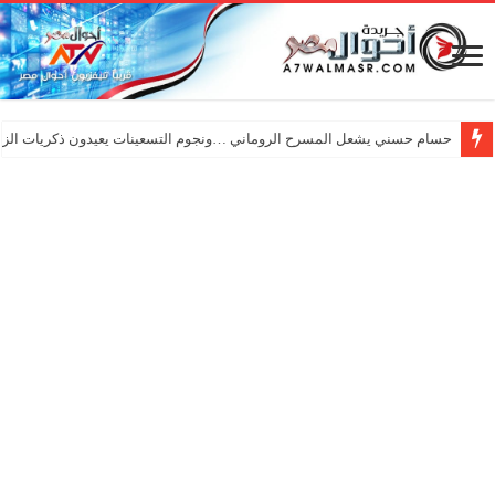
حسام حسني يشعل المسرح الروماني …ونجوم التسعينات يعيدون ذكريات الزم