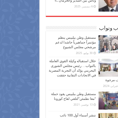
وناس بين التبذير والحرمان ..!!
6 ديسمبر، 2025
ب ونواب
مستقبل وطن ببلبيس ينظم
مؤتمراً جماهيرياً حاشدا لدعم
مرشحي مجلس الشيوخ
30 يوليو، 2025
خلال استقباله وكيلة القوي العاملة
بالنواب… رئيس مجلس الشورى
البحريني يؤكد أن التجربة المصرية
في الاتحادات النقابية حققت
ف مرجوة
مستقبل وطن ببلبيس يقود حملة
“معا نطمئن”لتلقي لقاح كورونا
13 نوفمبر، 2021
ننشر أسماء أول 100 نائب