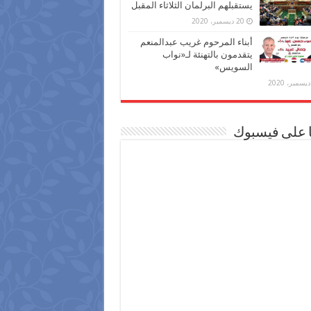
يستقبلهم البرلمان الثلاثاء المقبل
20 ديسمبر، 2020
أبناء المرحوم غريب عبدالمنعم
يتقدمون بالتهنئة لـ«نواب
السويس»
ا على فيسبوك