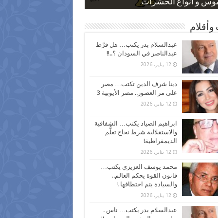
 كاركاتيرية
 كاركاتيرية
موس و أنواع الحشرات
ظفين بعد ارتفاع الأسعار
اع نسبة الطلاق في مصر
وأقلام
عبدالسلام بدر يكتب… هل فرَّط
عبدالناصر في السودان ؟..!!
12 يناير، 2026
دينا شرف الدين تكتب… مصر
على مر العصور.. مصر الأيوبية 3
12 يناير، 2026
ابراهيم الصياد يكتب… الشفافية
والاستقلالية شرط نجاح تعلُّم
الديمقراطية!
12 يناير، 2026
محمد يوسف العزيزي يكتب…
قانون القوة يحكم العالم..
والسيادة يتم اختطافها !
12 يناير، 2026
عبدالسلام بدر يكتب… ناس .