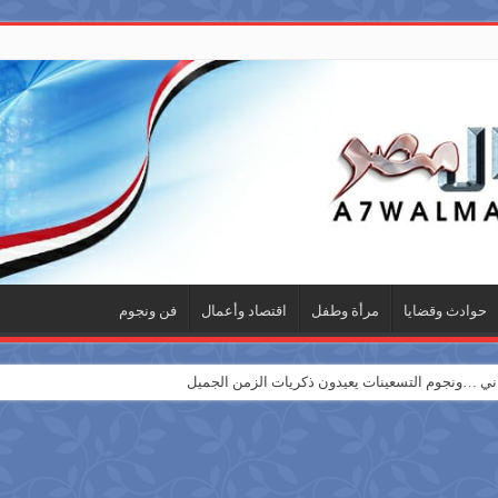
حوادث وقضايا
مرأة وطفل
اقتصاد وأعمال
فن ونجوم
 …ونجوم التسعينات يعيدون ذكريات الزمن الجميل