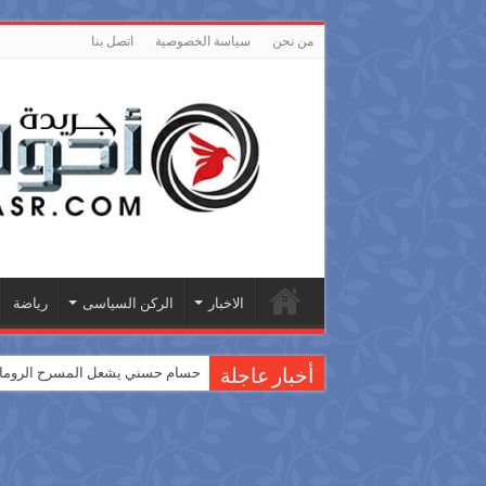
من نحن
سياسة الخصوصية
اتصل بنا
الاخبار
الركن السياسى
رياضة
حسام حسني يشعل المسرح الروماني
أخبار عاجلة