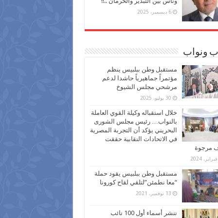
وناس بين التبذير والحرمان ..!!
6 ديسمبر، 2025
ب ونواب
مستقبل وطن ببلبيس ينظم
مؤتمراً جماهيرياً حاشدا لدعم
مرشحي مجلس الشيوخ
30 يوليو، 2025
خلال استقباله وكيلة القوي العاملة
بالنواب… رئيس مجلس الشورى
البحريني يؤكد أن التجربة المصرية
في الاتحادات النقابية حققت
ف مرجوة
مستقبل وطن ببلبيس يقود حملة
“معا نطمئن”لتلقي لقاح كورونا
13 نوفمبر، 2021
ننشر أسماء أول 100 نائب