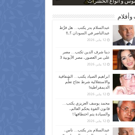
 كاركاتيرية
 كاركاتيرية
موس و أنواع الحشرات
ظفين بعد ارتفاع الأسعار
اع نسبة الطلاق في مصر
وأقلام
عبدالسلام بدر يكتب… هل فرَّط
عبدالناصر في السودان ؟..!!
12 يناير، 2026
دينا شرف الدين تكتب… مصر
على مر العصور.. مصر الأيوبية 3
12 يناير، 2026
ابراهيم الصياد يكتب… الشفافية
والاستقلالية شرط نجاح تعلُّم
الديمقراطية!
12 يناير، 2026
محمد يوسف العزيزي يكتب…
قانون القوة يحكم العالم..
والسيادة يتم اختطافها !
12 يناير، 2026
عبدالسلام بدر يكتب… ناس .