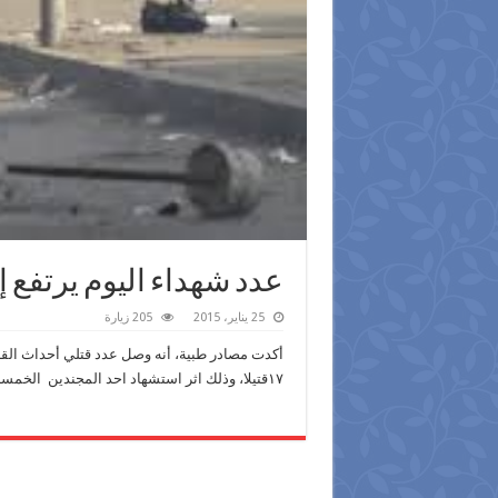
عدد شهداء اليوم يرتفع إلى 17 ق
25 يناير، 2015
205 زيارة
١٧قتيلا، وذلك اثر استشهاد احد المجندين الخمسة الذين اطلقت سيارة مجهولة عليهم النار الليلة.