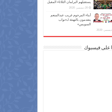
يستقبلهم البرلمان الثلاثاء المقبل
20 ديسمبر، 2020
أبناء المرحوم غريب عبدالمنعم
يتقدمون بالتهنئة لـ«نواب
السويس»
ا على فيسبوك