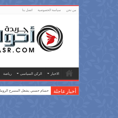
من نحن
سياسة الخصوصية
اتصل بنا
الاخبار
الركن السياسى
رياضة
حسام حسني يشعل المسرح الروماني
أخبار عاجلة