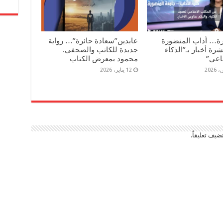
رة… أداب المنضورة
عابدين”سعادة حائرة”… رواية
رة أخبار بـ”الذكاء
جديدة للكاتب والصحفي.
اعي”
محمود بمعرض الكتاب
12 يناير، 2026
ضيف تعليقاً.