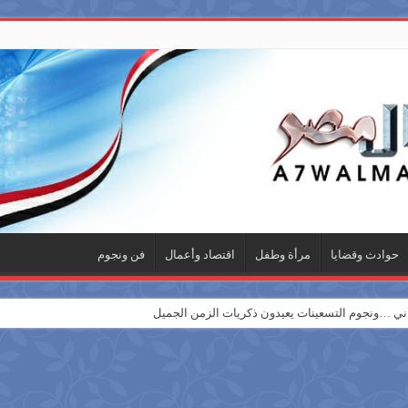
حوادث وقضايا
مرأة وطفل
اقتصاد وأعمال
فن ونجوم
 …ونجوم التسعينات يعيدون ذكريات الزمن الجميل