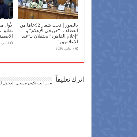
بالصور| تحت شعار 92عامًا من
لأول م
العطاء… “خريجي الإعلام” و
تطلق نش
“إعلام القاهرة” يحتفلان بـ”عيد
الاصطن
الإعلاميين”
3 مارس، 2026
7 يوليو، 2026
اترك تعليقاً
يجب أنت تكون
مسجل الدخول
لت