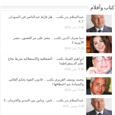
كتاب وأقلام
عبدالسلام بدر يكتب… هل فرَّط عبدالناصر في السودان
؟..!!
12 يناير، 2026
دينا شرف الدين تكتب… مصر على مر العصور.. مصر
الأيوبية 3
12 يناير، 2026
ابراهيم الصياد يكتب… الشفافية والاستقلالية شرط نجاح
تعلُّم الديمقراطية!
12 يناير، 2026
محمد يوسف العزيزي يكتب… قانون القوة يحكم العالم..
والسيادة يتم اختطافها !
12 يناير، 2026
عبدالسلام بدر يكتب… ناس . وناس بين التبذير والحرمان ..!!
6 ديسمبر، 2025