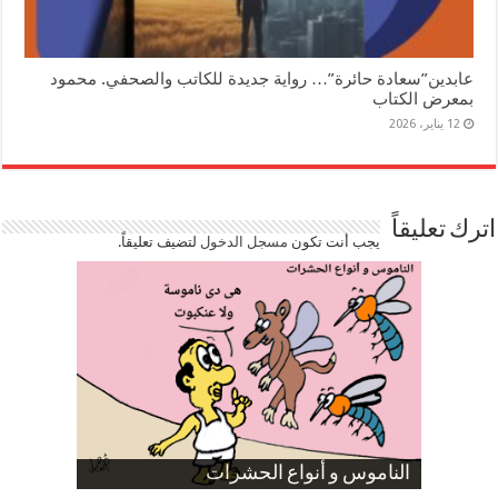
عابدين”سعادة حائرة”… رواية جديدة للكاتب والصحفي. محمود
بمعرض الكتاب
12 يناير، 2026
اترك تعليقاً
يجب أنت تكون
مسجل الدخول
لتضيف تعليقاً.
صورة كاركاتيرية
صورة كاركاتيرية
الناموس و أنواع الحشرات
الموظفين بعد ارتفاع الأسعار
ارتفاع نسبة الطلاق في مصر