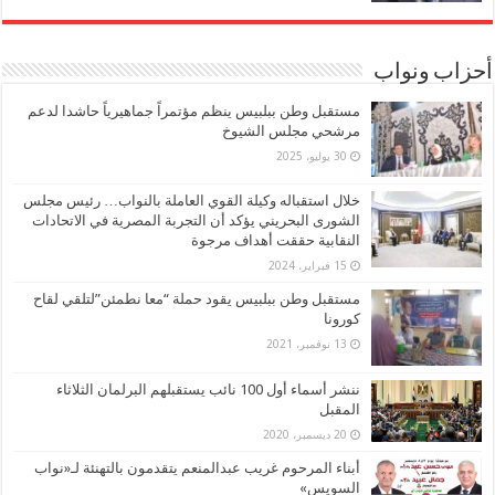
أحزاب ونواب
مستقبل وطن ببلبيس ينظم مؤتمراً جماهيرياً حاشدا لدعم
مرشحي مجلس الشيوخ
30 يوليو، 2025
خلال استقباله وكيلة القوي العاملة بالنواب… رئيس مجلس
الشورى البحريني يؤكد أن التجربة المصرية في الاتحادات
النقابية حققت أهداف مرجوة
15 فبراير، 2024
مستقبل وطن ببلبيس يقود حملة “معا نطمئن”لتلقي لقاح
كورونا
13 نوفمبر، 2021
ننشر أسماء أول 100 نائب يستقبلهم البرلمان الثلاثاء
المقبل
20 ديسمبر، 2020
أبناء المرحوم غريب عبدالمنعم يتقدمون بالتهنئة لـ«نواب
السويس»