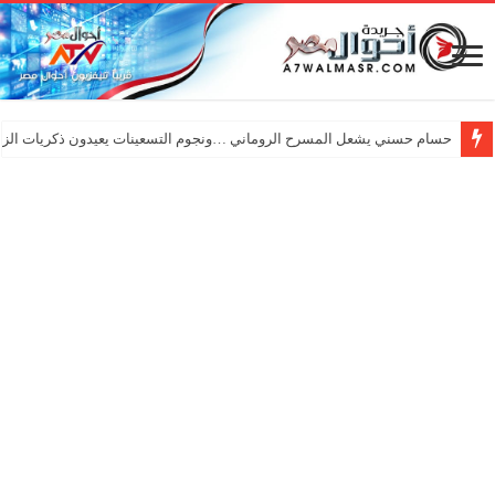
حسام حسني يشعل المسرح الروماني …ونجوم التسعينات يعيدون ذكريات الزم