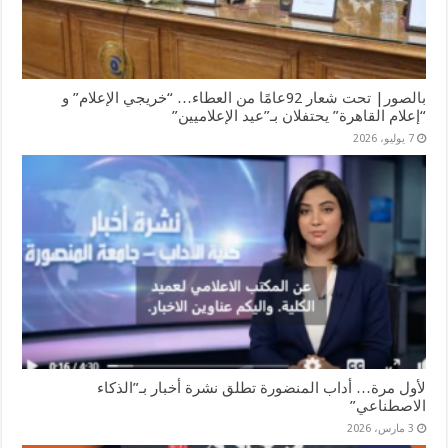
بالصور| تحت شعار 92عامًا من العطاء… “خريجي الإعلام” و
“إعلام القاهرة” يحتفلان بـ”عيد الإعلاميين”
7 يوليو، 2026
لأول مرة… أداب المنضورة تطلق نشرة أخبار بـ”الذكاء
الاصطناعي”
3 مارس، 2026