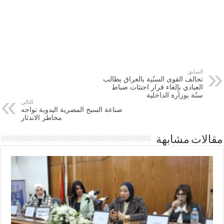
السابق
تحالف القوى السنُية بالعراق يطالب
‫‏العبادي‬ بإلغاء قرار اجتثاث ضباط
سنُة بوزارة ‫‏الداخلية‬
التالي
صناعة السبح المصرية اليدوية تواجه
مخاطر الاندثار
مقالات مشابهة