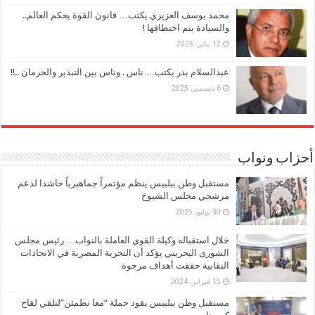
محمد يوسف العزيزي يكتب… قانون القوة يحكم العالم..
والسيادة يتم اختطافها !
12 يناير، 2026
عبدالسلام بدر يكتب… ناس . وناس بين التبذير والحرمان ..!!
6 ديسمبر، 2025
أحزاب ونواب
مستقبل وطن ببلبيس ينظم مؤتمراً جماهيرياً حاشدا لدعم
مرشحي مجلس الشيوخ
30 يوليو، 2025
خلال استقباله وكيلة القوي العاملة بالنواب… رئيس مجلس
الشورى البحريني يؤكد أن التجربة المصرية في الاتحادات
النقابية حققت أهداف مرجوة
15 فبراير، 2024
مستقبل وطن ببلبيس يقود حملة “معا نطمئن”لتلقي لقاح