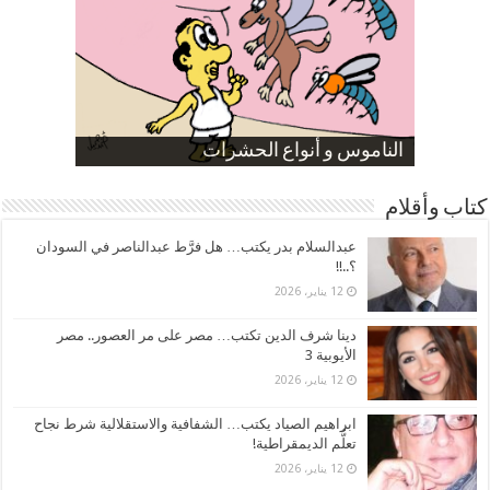
صورة كاركاتيرية
صورة كاركاتيرية
الناموس و أنواع الحشرات
الموظفين بعد ارتفاع الأسعار
ارتفاع نسبة الطلاق في مصر
كتاب وأقلام
عبدالسلام بدر يكتب… هل فرَّط عبدالناصر في السودان
؟..!!
12 يناير، 2026
دينا شرف الدين تكتب… مصر على مر العصور.. مصر
الأيوبية 3
12 يناير، 2026
ابراهيم الصياد يكتب… الشفافية والاستقلالية شرط نجاح
تعلُّم الديمقراطية!
12 يناير، 2026