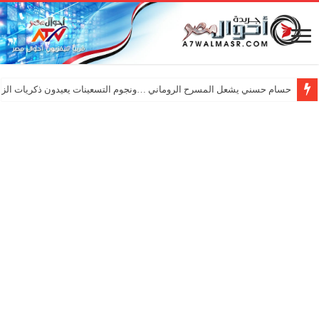
حسام حسني يشعل المسرح الروماني …ونجوم التسعينات يعيدون ذكريات الزم