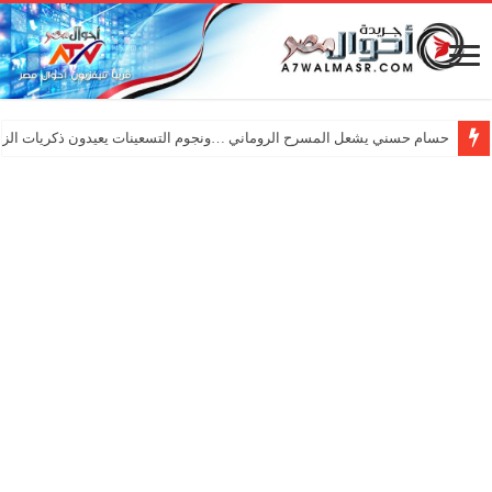
حسام حسني يشعل المسرح الروماني …ونجوم التسعينات يعيدون ذكريات الزم