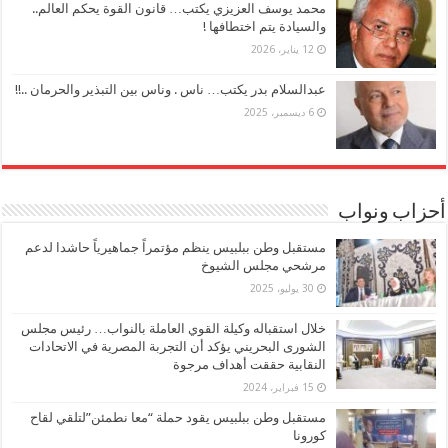
محمد يوسف العزيزي يكتب… قانون القوة يحكم العالم..
والسيادة يتم اختطافها !
12 يناير، 2026
عبدالسلام بدر يكتب… ناس . وناس بين التبذير والحرمان ..!!
6 ديسمبر، 2025
أحزاب ونواب
مستقبل وطن ببلبيس ينظم مؤتمراً جماهيرياً حاشدا لدعم
مرشحي مجلس الشيوخ
30 يوليو، 2025
خلال استقباله وكيلة القوي العاملة بالنواب… رئيس مجلس
الشورى البحريني يؤكد أن التجربة المصرية في الاتحادات
النقابية حققت أهداف مرجوة
15 فبراير، 2024
مستقبل وطن ببلبيس يقود حملة “معا نطمئن”لتلقي لقاح
كورونا