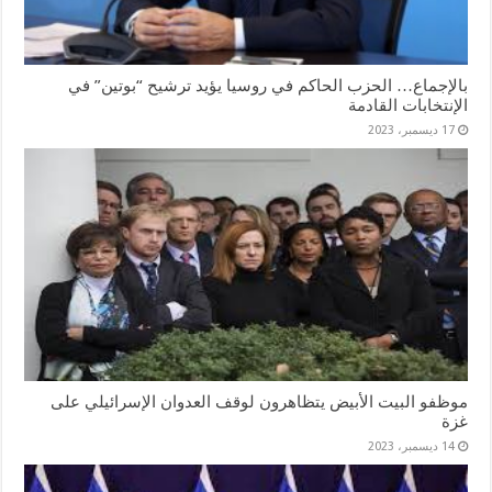
بالإجماع… الحزب الحاكم في روسيا يؤيد ترشيح “بوتين” في
الإنتخابات القادمة
17 ديسمبر، 2023
موظفو البيت الأبيض يتظاهرون لوقف العدوان الإسرائيلي على
غزة
14 ديسمبر، 2023