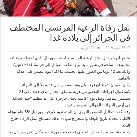
نقل رفاة الرعية الفرنسى المختطف
فى الجزائر إلى بلاده غدا
25 يناير، 2015
197 زيارة
ينتظر أن يتم نقل رفاة الرعية الفرنسية ايرفيه جوردال الذى أختطفته وقتلته
مجموعة مسلحة فى شهر سبتمبر بمنطقة القبائل إلى فرنسا غدا /الاثنين/ ..
وذلك بعد 12 يوما من العثور عليها، بحسب ما اكد اليوم مصدر على علاقة
بالملف.
وكان طبيبان شرعيان فرنسيان وشقيقة جورديل قد وصلا إلى الجزائر
لاستكمال اجراءات التحقق من هوية متسلق الجبال الذى خطف فى 21
سبتمبر الماضى وقتل يوم 24 منه بجبال جرجرة على يد تنظيم “جند الخلافة
فى أرض الجزائر” الموالى لتنظيم داعش.
وقد اكدت تحاليل الحمض النووى أن الجثة تعود لايرفية جورديل /55 عاما/وقام
الاطباء بتحديد تاريخ الوفاة واستخراج شهادة بذلك للسماح بنقل الرفاة خارج
البلاد.
وكانت عناصر من الجيش الشعبى قد تمكنت من تحديد مكان دفن جوردال بعد