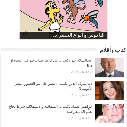
صورة كاركاتيرية
صورة كاركاتيرية
الناموس و أنواع الحشرات
الموظفين بعد ارتفاع الأسعار
ارتفاع نسبة الطلاق في مصر
كتاب وأقلام
عبدالسلام بدر يكتب… هل فرَّط عبدالناصر في السودان
؟..!!
12 يناير، 2026
دينا شرف الدين تكتب… مصر على مر العصور.. مصر
الأيوبية 3
12 يناير، 2026
ابراهيم الصياد يكتب… الشفافية والاستقلالية شرط نجاح
تعلُّم الديمقراطية!
12 يناير، 2026