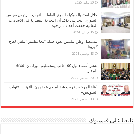
30 يوليو، 2025
خلال استقباله وكيلة القوي العاملة بالنواب… رئيس مجلس
الشورى البحريني يؤكد أن التجربة المصرية في الاتحادات
النقابية حققت أهداف مرجوة
15 فبراير، 2024
مستقبل وطن ببلبيس يقود حملة “معا نطمئن”لتلقي لقاح
كورونا
13 نوفمبر، 2021
ننشر أسماء أول 100 نائب يستقبلهم البرلمان الثلاثاء
المقبل
20 ديسمبر، 2020
أبناء المرحوم غريب عبدالمنعم يتقدمون بالتهنئة لـ«نواب
السويس»
13 ديسمبر، 2020
تابعنا على فيسبوك