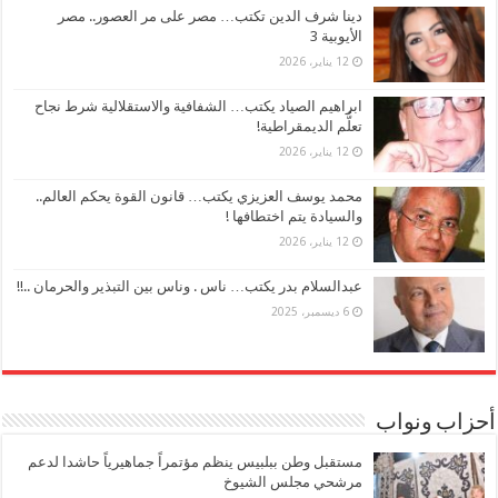
دينا شرف الدين تكتب… مصر على مر العصور.. مصر
الأيوبية 3
12 يناير، 2026
ابراهيم الصياد يكتب… الشفافية والاستقلالية شرط نجاح
تعلُّم الديمقراطية!
12 يناير، 2026
محمد يوسف العزيزي يكتب… قانون القوة يحكم العالم..
والسيادة يتم اختطافها !
12 يناير، 2026
عبدالسلام بدر يكتب… ناس . وناس بين التبذير والحرمان ..!!
6 ديسمبر، 2025
أحزاب ونواب
مستقبل وطن ببلبيس ينظم مؤتمراً جماهيرياً حاشدا لدعم
مرشحي مجلس الشيوخ