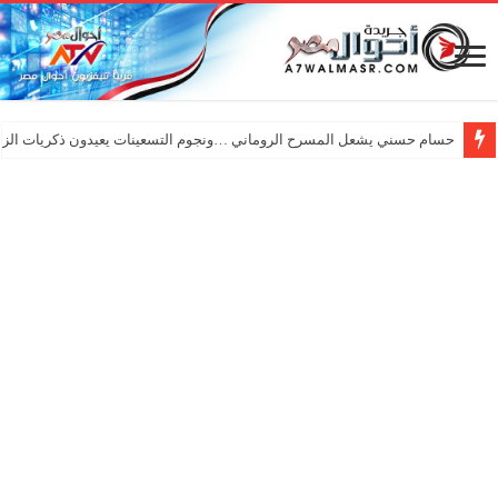
حسام حسني يشعل المسرح الروماني …ونجوم التسعينات يعيدون ذكريات الزم