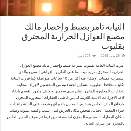
النيابه تامر بضبط و إحضار مالك
مصنع العوازل الحرارية المحترق
بقليوب
25 يناير، 2015
204 زيارة
أمرت النيابة العامة بقليوب بسرعة ضبط وإحضار مالك مصنع العوازل
الحرارية المحترق بقرية ميت نما علي الطريق الزراعي السريع والذي
إستمرت عمليات الإطفاء فيه أكثر من 10 ساعات متواصلة كما قررت النيابة
تكليف محافظ القليوبيه بتشكيل لجنه فنيه من المختصين لاجراء المعاينه
للعقارات المجاوره للمخزن لبيان مدى سلامتها وتكليف مأمور القسم باتخاذ
كافة الاجراءات الامنيه اللازمه لتأمين قاطنى العقارات المجاوره للمخزن
وارفاق الملف الخاص بترخيص المخزن بالاوراق وعرضه علي النيابة وانتداب
خبراء المعمل الجنائى لفحص مكان الحريق لبيان سبب وكيفيه نشوبه وطلب
سكان العقارات المجاوره للمخزن لجلسه تحقيق فيما تم صرف الخفير الخاص
بالمخزن من سراي النيابه .