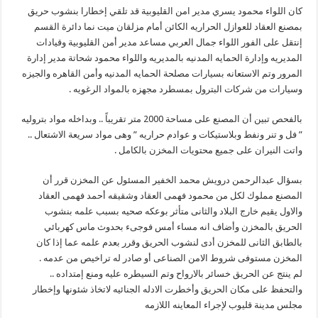
كان اللواء محمود يسري مدير امن القليوبية قد تلقي إخطارا بنشوب حريق
بمصنع العقاد للعوازل الحراريه الكائن أمام مزلقان ميت نما دائرة القسم
إنتقل على الفور اللواء جمال العربي مساعد مدير أمن القليوبية وقيادات
المديريه وإدارة الحمايه المدنيه بالمديريه واللواء محمود شحاتة مدير إدارة
المرور وتم الاستعانه بسيارات مصلحة الحمايه المدنيه وأمن القاهره والجيزه
وسيارات من شركات البترول بمسطرد مجهزه بالمواد الرغويه .
بالفحص تبين أن المصنع على مساحة 2000 متر تقريباً .. وبداخله مواد بتروليه
” فل و تنر ونفط وبلاستيكات و عوادم حراريه ” وهى مواد سريعة الاشتعال ..
واتت النيران على جميع محتويات المخزن بالكامل .
بسؤال عبدالرحمن درويش محمد الخفير المسئول عن المخزن قرر أن
المصنع مملوك لكل من محمود فهمى العقاد وشقيقه أحمد فهمى العقاد
والاول يقيم خارج البلاد والثانى متأثر بوعكه صحيه بسبب علمه بنشوب
الحريق بالمخزن وأضاف انه مساء أمس فوجىء بحدوث ماس كهربائي
بالطابق الثانى للمخزن أدى لنشوب الحريق وقرر بعدم علمه عما إذا كان
المخزن مستوفى شروط الامن الصناعى أو صادر له تراخيص من عدمه .
لم ينتج عن الحريق خسائر بالارواح وتم السيطره عليه ومنع إمتداده ..
والتحفظ على مكان الحريق وأخطرت الادله الجنائيه لاتخاذ شئونها وإخطار
مجلس مدينة قليوب لإجراء المعاينه اللازمه