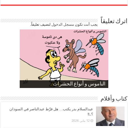
اترك تعليقاً
يجب أنت تكون
مسجل الدخول
لتضيف تعليقاً.
صورة كاركاتيرية
صورة كاركاتيرية
الناموس و أنواع الحشرات
الموظفين بعد ارتفاع الأسعار
ارتفاع نسبة الطلاق في مصر
كتاب وأقلام
عبدالسلام بدر يكتب… هل فرَّط عبدالناصر في السودان
؟..!!
12 يناير، 2026