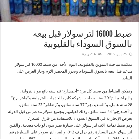
ضبط 16000 لتر سولار قبل بيعه
بالسوق السوداء بالقليوبية
25 يناير، 2015
214 زيارة
تمكنت مباحث التموين بالقليوبيه، اليوم الأحد، من ضبط 16000 لتر سولار
مدعم قبل بيعه بالسوق السوداء، وتحرر المحضر الازم وجار العرض على
النيابه.
وتمكن الضباط من ضبط كل من: “أحمد.ا.ج” 28 سنه بائع مواد بترولية،
و”إبراهيم.ا.ج” 39 سنه وصاحب شركة كايرو للخدمات البترولية، و”ماهر.م.ح”
28 سنه عامل، و”السعيد.ع.ر” 37 سنه سائق، و”رضا.ا.ر” 23 سنه سائق،
و”أحمد.ح.و” 24 سنه سائق، وذلك لقيامهم بتجميع سولار مدعم من قبل الدولة
بغرض الإتجار بة في السوق السوداء للاستفادة من فارق السعر”.
وتم ضبط ثمانية آلاف لتر سولار على سيارة نصر بدون لوحات معدنية، والفين
لتر سولار على السيارة رقم ن ل ف 912، والفين لتر سولار على السيارة رقم
ى ل ف 358، واربعه آلاف لتر سولار على السيارة رقم وس ر 587، ودراجة