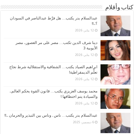
كتاب وأقلام
عبدالسلام بدر يكتب… هل فرَّط عبدالناصر في السودان
؟..!!
12 يناير، 2026
دينا شرف الدين تكتب… مصر على مر العصور.. مصر
الأيوبية 3
12 يناير، 2026
ابراهيم الصياد يكتب… الشفافية والاستقلالية شرط نجاح
تعلُّم الديمقراطية!
12 يناير، 2026
محمد يوسف العزيزي يكتب… قانون القوة يحكم العالم..
والسيادة يتم اختطافها !
12 يناير، 2026
عبدالسلام بدر يكتب… ناس . وناس بين التبذير والحرمان ..!!
6 ديسمبر، 2025