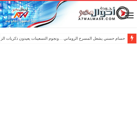
حسام حسني يشعل المسرح الروماني …ونجوم التسعينات يعيدون ذكريات الزم