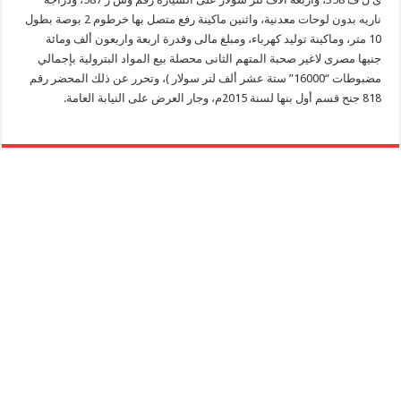
ناريه بدون لوحات معدنية، واثنين ماكينة رفع متصل بها خرطوم 2 بوصة بطول
10 متر، وماكينة توليد كهرباء، ومبلغ مالى وقدرة اربعة واربعون ألف ومائة
جنيها مصرى لاغير صحبة المتهم الثانى محصلة بيع المواد البترولية بإجمالي
مضبوطات “16000” ستة عشر ألف لتر سولار )، وتحرر عن ذلك المحضر رقم
818 جنح قسم أول بنها لسنة 2015م، وجار العرض على النيابة العامة.