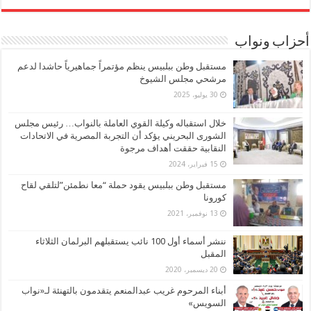
أحزاب ونواب
مستقبل وطن ببلبيس ينظم مؤتمراً جماهيرياً حاشدا لدعم
مرشحي مجلس الشيوخ
30 يوليو، 2025
خلال استقباله وكيلة القوي العاملة بالنواب… رئيس مجلس
الشورى البحريني يؤكد أن التجربة المصرية في الاتحادات
النقابية حققت أهداف مرجوة
15 فبراير، 2024
مستقبل وطن ببلبيس يقود حملة “معا نطمئن”لتلقي لقاح
كورونا
13 نوفمبر، 2021
ننشر أسماء أول 100 نائب يستقبلهم البرلمان الثلاثاء
المقبل
20 ديسمبر، 2020
أبناء المرحوم غريب عبدالمنعم يتقدمون بالتهنئة لـ«نواب
السويس»