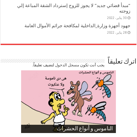
“مبدأ قضائي جديد” لا يجوز للزوج إسترداد الشقة المباعة إلي
زوجته
30 يناير، 2022
جهود أجهزة وزارة_الداخلية لمكافحة جرائم الأموال العامة
28 يناير، 2022
اترك تعليقاً
يجب أنت تكون
مسجل الدخول
لتضيف تعليقاً.
صورة كاركاتيرية
صورة كاركاتيرية
الناموس و أنواع الحشرات
الموظفين بعد ارتفاع الأسعار
ارتفاع نسبة الطلاق في مصر