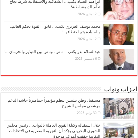
ابراهيم الصياد يكتب… الشفافية والاستقلالية شرط نجاح
تعلُّم الديمقراطية!
12 يناير، 2026
محمد يوسف العزيزي يكتب… قانون القوة يحكم العالم..
والسيادة يتم اختطافها !
12 يناير، 2026
عبدالسلام بدر يكتب… ناس . وناس بين التبذير والحرمان ..!!
6 ديسمبر، 2025
أحزاب ونواب
مستقبل وطن ببلبيس ينظم مؤتمراً جماهيرياً حاشدا لدعم
مرشحي مجلس الشيوخ
30 يوليو، 2025
خلال استقباله وكيلة القوي العاملة بالنواب… رئيس مجلس
الشورى البحريني يؤكد أن التجربة المصرية في الاتحادات
النقابية حققت أهداف مرجوة