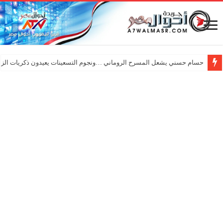
حسام حسني يشعل المسرح الروماني …ونجوم التسعينات يعيدون ذكريات الزم