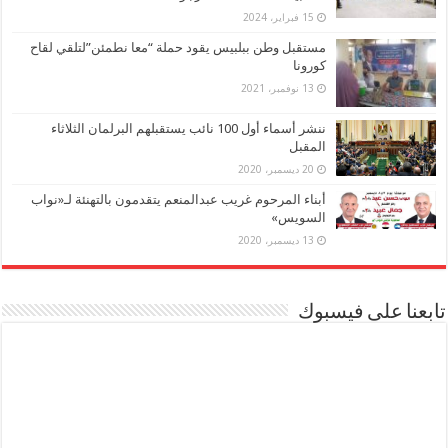
15 فبراير، 2024
مستقبل وطن ببلبيس يقود حملة “معا نطمئن”لتلقي لقاح
كورونا
13 نوفمبر، 2021
ننشر أسماء أول 100 نائب يستقبلهم البرلمان الثلاثاء
المقبل
20 ديسمبر، 2020
أبناء المرحوم غريب عبدالمنعم يتقدمون بالتهنئة لـ«نواب
السويس»
13 ديسمبر، 2020
تابعنا على فيسبوك