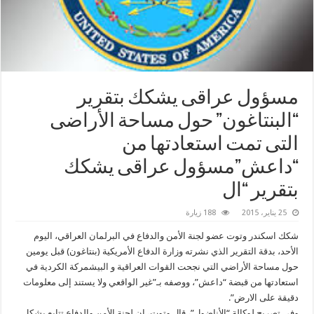
مسؤول عراقى يشكك بتقرير
“‫‏البنتاغون‬” حول مساحة الأراضى
التى تمت استعادتها من
“‏داعش‬”مسؤول عراقى يشكك
بتقرير “‫‏ال
25 يناير، 2015
188 زيارة
شكك اسكندر وتوت عضو لجنة الأمن والدفاع في البرلمان العراقي، اليوم
الأحد، بدقة التقرير الذي نشرته ‫‏وزارة الدفاع‬ الأمريكية (بنتاغون) قبل يومين
حول مساحة الأراضي التي نجحت القوات العراقية و ‫البيشمركة‬ الكردية في
استعادتها من قبضة “داعش”، ووصفه بـ”غير الواقعي ولا يستند إلى معلومات
دقيقة على الارض”.
وفي تصريح لوكالة “الأناضول”، قال وتوت، إن لجنة الأمن والدفاع تتابع بشكل