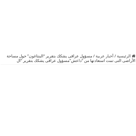
الرئيسية
/
أخبار عربية
/
مسؤول عراقى يشكك بتقرير “‫‏البنتاغون‬” حول مساحة
الأراضى التى تمت استعادتها من “‏داعش‬”مسؤول عراقى يشكك بتقرير “‫‏ال