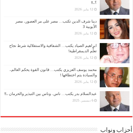
؟..!!
12 يناير، 2026
دينا شرف الدين تكتب… مصر على مر العصور.. مصر
الأيوبية 3
12 يناير، 2026
ابراهيم الصياد يكتب… الشفافية والاستقلالية شرط نجاح
تعلُّم الديمقراطية!
12 يناير، 2026
محمد يوسف العزيزي يكتب… قانون القوة يحكم العالم..
والسيادة يتم اختطافها !
12 يناير، 2026
عبدالسلام بدر يكتب… ناس . وناس بين التبذير والحرمان ..!!
6 ديسمبر، 2025
أحزاب ونواب