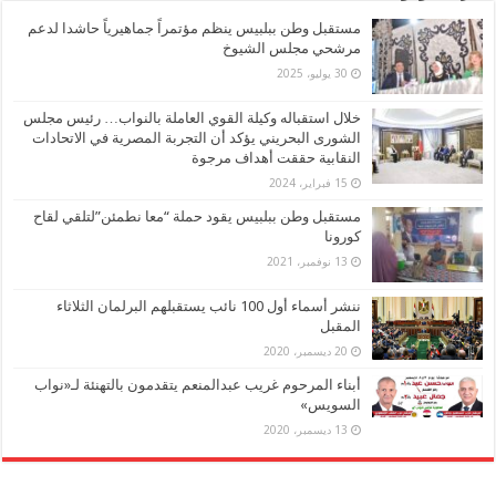
مستقبل وطن ببلبيس ينظم مؤتمراً جماهيرياً حاشدا لدعم
مرشحي مجلس الشيوخ
30 يوليو، 2025
خلال استقباله وكيلة القوي العاملة بالنواب… رئيس مجلس
الشورى البحريني يؤكد أن التجربة المصرية في الاتحادات
النقابية حققت أهداف مرجوة
15 فبراير، 2024
مستقبل وطن ببلبيس يقود حملة “معا نطمئن”لتلقي لقاح
كورونا
13 نوفمبر، 2021
ننشر أسماء أول 100 نائب يستقبلهم البرلمان الثلاثاء
المقبل
20 ديسمبر، 2020
أبناء المرحوم غريب عبدالمنعم يتقدمون بالتهنئة لـ«نواب
السويس»
13 ديسمبر، 2020