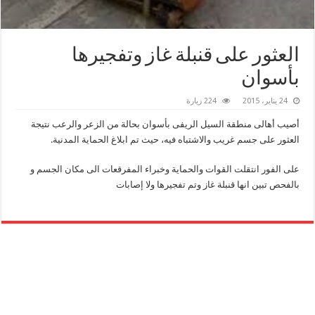
العثور على قنبلة غاز وتفجيرها
بأسوان
24 يناير، 2015
224 زيارة
أصيب أهالى منطقة السيل الريفى بأسوان بحالة من الزعر والرعب نتيجة
العثور على جسم غريب والاشتباه فيه، حيث تم ابلاغ الحماية المدنية.
على الفور انتقلت القوات والحماية وخبراء المفرقعات الى مكان الجسم و
بالفحص تبين انها قنبلة غاز وتم تفجيرها وﻻ إصابات