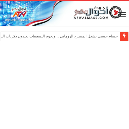
حسام حسني يشعل المسرح الروماني …ونجوم التسعينات يعيدون ذكريات الزم