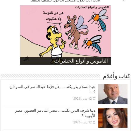
يجب أنت تكون
مسجل الدخول
لتضيف تعليقاً.
صورة كاركاتيرية
صورة كاركاتيرية
الناموس و أنواع الحشرات
الموظفين بعد ارتفاع الأسعار
ارتفاع نسبة الطلاق في مصر
كتاب وأقلام
عبدالسلام بدر يكتب… هل فرَّط عبدالناصر في السودان
؟..!!
12 يناير، 2026
دينا شرف الدين تكتب… مصر على مر العصور.. مصر
الأيوبية 3
12 يناير، 2026