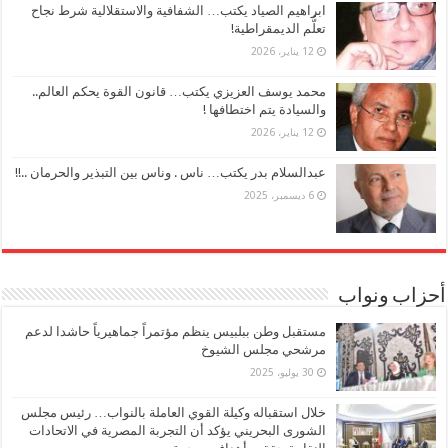
ابراهيم الصياد يكتب… الشفافية والاستقلالية شرط نجاح
تعلُّم الديمقراطية!
12 يناير، 2026
محمد يوسف العزيزي يكتب… قانون القوة يحكم العالم..
والسيادة يتم اختطافها !
12 يناير، 2026
عبدالسلام بدر يكتب… ناس . وناس بين التبذير والحرمان ..!!
6 ديسمبر، 2025
أحزاب ونواب
مستقبل وطن ببلبيس ينظم مؤتمراً جماهيرياً حاشدا لدعم
مرشحي مجلس الشيوخ
30 يوليو، 2025
خلال استقباله وكيلة القوي العاملة بالنواب… رئيس مجلس
الشورى البحريني يؤكد أن التجربة المصرية في الاتحادات