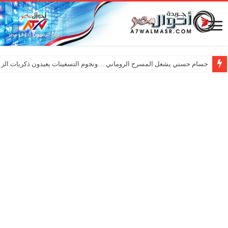
حسام حسني يشعل المسرح الروماني …ونجوم التسعينات يعيدون ذكريات الزم