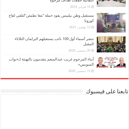
النقابية حققت أهداف مرجوة
15 فبراير، 2024
مستقبل وطن ببلبيس يقود حملة “معا نطمئن”لتلقي لقاح
كورونا
13 نوفمبر، 2021
ننشر أسماء أول 100 نائب يستقبلهم البرلمان الثلاثاء
المقبل
20 ديسمبر، 2020
أبناء المرحوم غريب عبدالمنعم يتقدمون بالتهنئة لـ«نواب
السويس»
13 ديسمبر، 2020
تابعنا على فيسبوك