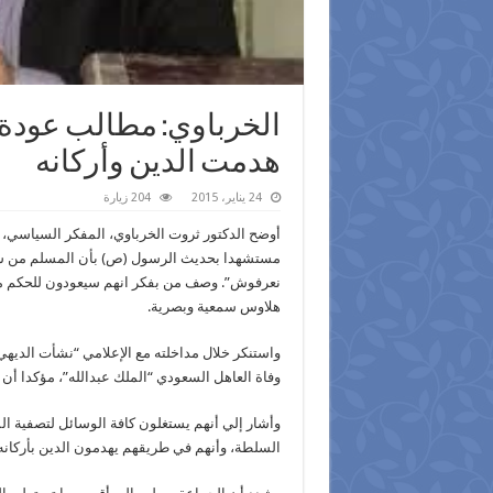
الخرباوي: مطالب عودة ا
هدمت الدين وأركانه
24 يناير، 2015
204 زيارة
أوضح الدكتور ثروت الخرباوي، المفكر السياسي، 
مستشهدا بحديث الرسول (ص) بأن المسلم من سلم ا
نعرفوش”. وصف من بفكر انهم سيعودون للحكم مرة
هلاوس سمعية وبصرية.
واستنكر خلال مداخلته مع الإعلامي “نشأت الديهي”
وفاة العاهل السعودي “الملك عبدالله”، مؤكدا أ
وأشار إلي أنهم يستغلون كافة الوسائل لتصفية ا
السلطة، وأنهم في طريقهم يهدمون الدين بأركانه