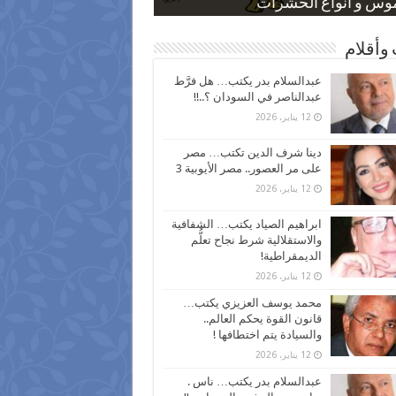
 كاركاتيرية
 كاركاتيرية
موس و أنواع الحشرات
ظفين بعد ارتفاع الأسعار
اع نسبة الطلاق في مصر
وأقلام
عبدالسلام بدر يكتب… هل فرَّط
عبدالناصر في السودان ؟..!!
12 يناير، 2026
دينا شرف الدين تكتب… مصر
على مر العصور.. مصر الأيوبية 3
12 يناير، 2026
ابراهيم الصياد يكتب… الشفافية
والاستقلالية شرط نجاح تعلُّم
الديمقراطية!
12 يناير، 2026
محمد يوسف العزيزي يكتب…
قانون القوة يحكم العالم..
والسيادة يتم اختطافها !
12 يناير، 2026
عبدالسلام بدر يكتب… ناس .