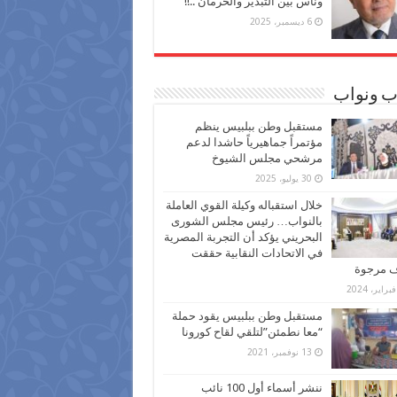
وناس بين التبذير والحرمان ..!!
6 ديسمبر، 2025
ب ونواب
مستقبل وطن ببلبيس ينظم
مؤتمراً جماهيرياً حاشدا لدعم
مرشحي مجلس الشيوخ
30 يوليو، 2025
خلال استقباله وكيلة القوي العاملة
بالنواب… رئيس مجلس الشورى
البحريني يؤكد أن التجربة المصرية
في الاتحادات النقابية حققت
ف مرجوة
مستقبل وطن ببلبيس يقود حملة
“معا نطمئن”لتلقي لقاح كورونا
13 نوفمبر، 2021
ننشر أسماء أول 100 نائب