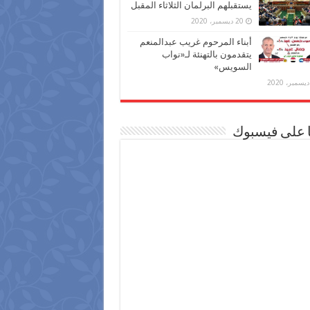
يستقبلهم البرلمان الثلاثاء المقبل
20 ديسمبر، 2020
أبناء المرحوم غريب عبدالمنعم
يتقدمون بالتهنئة لـ«نواب
السويس»
ا على فيسبوك