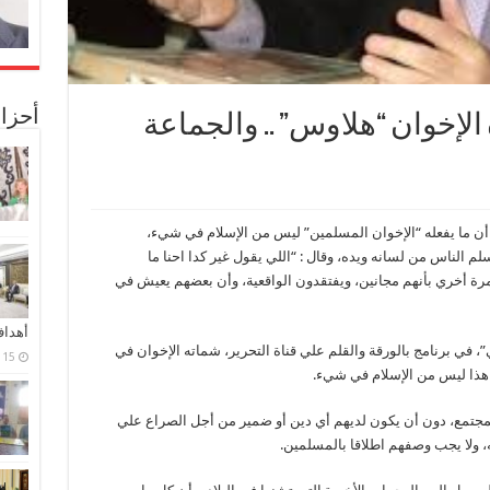
أحزا
لإخوان “هلاوس” .. والجماعة
أن ما يفعله “الإخوان المسلمين” ليس من الإسلام في شيء،
لناس من لسانه ويده، وقال : “اللي يقول غير كدا احنا ما
 أخري بأنهم مجانين، ويفتقدون الواقعية، وأن بعضهم يعيش في
أهدا
، في برنامج بالورقة والقلم علي قناة التحرير، شماته الإخوان في
15 فبراير، 2024
ن هذا ليس من الإسلام في شيء.
لمجتمع، دون أن يكون لديهم أي دين أو ضمير من أجل الصراع علي
، ولا يجب وصفهم اطلاقا بالمسلمين.