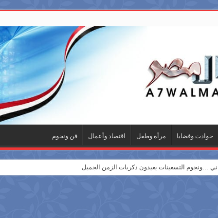
حوادث وقضايا
مرأة وطفل
اقتصاد وأعمال
فن ونجوم
 …ونجوم التسعينات يعيدون ذكريات الزمن الجميل