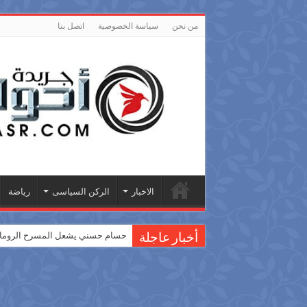
من نحن
سياسة الخصوصية
اتصل بنا
الاخبار
الركن السياسى
رياضة
حسام حسني يشعل المسرح الروماني
أخبار عاجلة