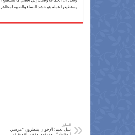
وشدد أن الجماعة وصلت إلي أقصي ما تستطيع الوصو
يستطيعوا عمله هو حشد النساء والصبية لمظاهرات
السابق
نبيل نعيم: الإخوان ينتظرون “مرسي
المنتظر” ..وهدفهم وقف التنمية في