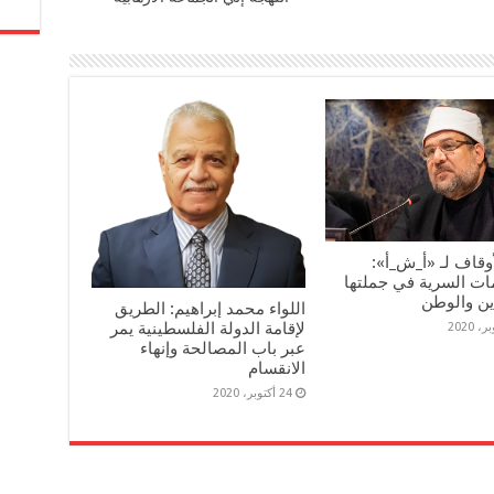
أوقاف لـ «أ_ش_أ»:
ات السرية في جملتها
ين والوطن
اللواء محمد إبراهيم: الطريق
لإقامة الدولة الفلسطينية يمر
عبر باب المصالحة وإنهاء
الانقسام
24 أكتوبر، 2020