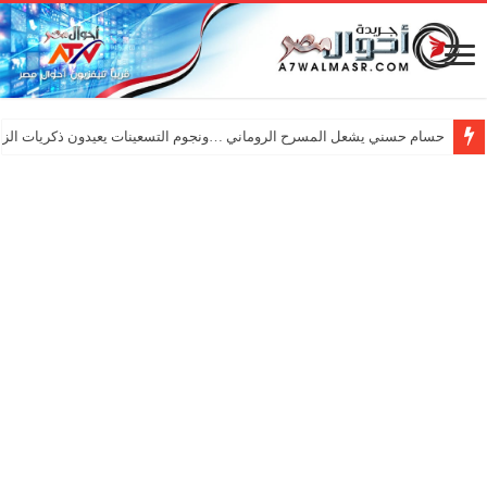
حسام حسني يشعل المسرح الروماني …ونجوم التسعينات يعيدون ذكريات الزم