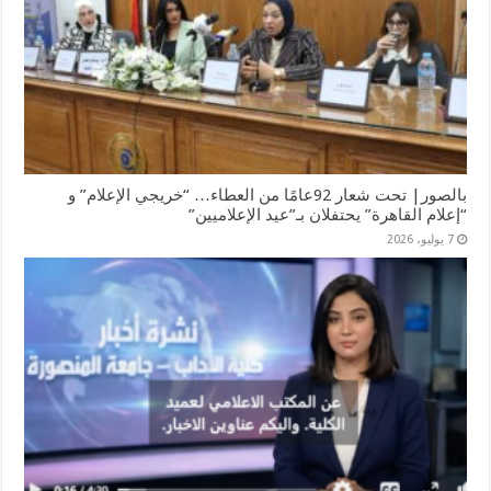
بالصور| تحت شعار 92عامًا من العطاء… “خريجي الإعلام” و
“إعلام القاهرة” يحتفلان بـ”عيد الإعلاميين”
7 يوليو، 2026