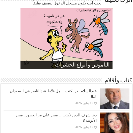
اترك تعليقاً
يجب أنت تكون
مسجل الدخول
لتضيف تعليقاً.
صورة كاركاتيرية
صورة كاركاتيرية
الناموس و أنواع الحشرات
الموظفين بعد ارتفاع الأسعار
ارتفاع نسبة الطلاق في مصر
كتاب وأقلام
عبدالسلام بدر يكتب… هل فرَّط عبدالناصر في السودان
؟..!!
12 يناير، 2026
دينا شرف الدين تكتب… مصر على مر العصور.. مصر
الأيوبية 3
12 يناير، 2026