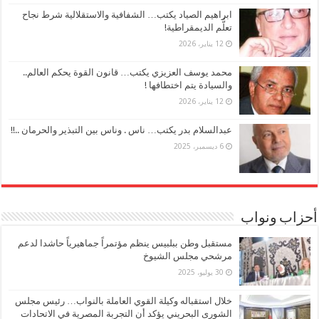
ابراهيم الصياد يكتب… الشفافية والاستقلالية شرط نجاح
تعلُّم الديمقراطية!
12 يناير، 2026
محمد يوسف العزيزي يكتب… قانون القوة يحكم العالم..
والسيادة يتم اختطافها !
12 يناير، 2026
عبدالسلام بدر يكتب… ناس . وناس بين التبذير والحرمان ..!!
6 ديسمبر، 2025
أحزاب ونواب
مستقبل وطن ببلبيس ينظم مؤتمراً جماهيرياً حاشدا لدعم
مرشحي مجلس الشيوخ
30 يوليو، 2025
خلال استقباله وكيلة القوي العاملة بالنواب… رئيس مجلس
الشورى البحريني يؤكد أن التجربة المصرية في الاتحادات