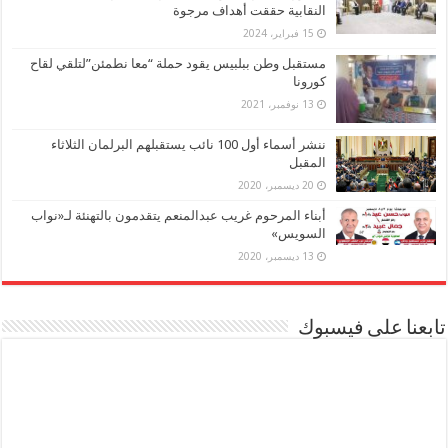
النقابية حققت أهداف مرجوة
15 فبراير، 2024
مستقبل وطن ببلبيس يقود حملة “معا نطمئن”لتلقي لقاح
كورونا
13 نوفمبر، 2021
ننشر أسماء أول 100 نائب يستقبلهم البرلمان الثلاثاء
المقبل
20 ديسمبر، 2020
أبناء المرحوم غريب عبدالمنعم يتقدمون بالتهنئة لـ«نواب
السويس»
13 ديسمبر، 2020
تابعنا على فيسبوك