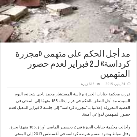
مد أجل الحكم على متهمى «مجزرة
كرداسة» لـ 2 فبراير لعدم حضور
المتهمين
24 يناير، 2015
646 زيارة
قررت محكمة جنايات الجيزة برئاسة المستشار محمد ناجى شحاته، اليوم
السبت، مد أجل النطق بالحكم في قرار إحالة 185 متهمًا إلى المفتي في
القضية المعروفة إعلاميا بـ ”مجزرة كرداسة” إلى جلسة 2 فبراير المقبل لعدم
حضور المتهمين لدواعي أمنية.
وأحالت محكمة جنايات الجيزة في 2 ديسمبر الماضى أوراق 185 متهمًا بحرق
وقتل ضباط وجنود بقسم شرطة كرداسة في أغسطس 2013 إلى المفتي