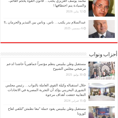
محمد يوسف العزيزي يكتب… قانون القوة يحكم العالم..
والسيادة يتم اختطافها !
12 يناير، 2026
عبدالسلام بدر يكتب… ناس . وناس بين التبذير والحرمان ..!!
6 ديسمبر، 2025
أحزاب ونواب
مستقبل وطن ببلبيس ينظم مؤتمراً جماهيرياً حاشدا لدعم
مرشحي مجلس الشيوخ
30 يوليو، 2025
خلال استقباله وكيلة القوي العاملة بالنواب… رئيس مجلس
الشورى البحريني يؤكد أن التجربة المصرية في الاتحادات
النقابية حققت أهداف مرجوة
15 فبراير، 2024
مستقبل وطن ببلبيس يقود حملة “معا نطمئن”لتلقي لقاح
كورونا