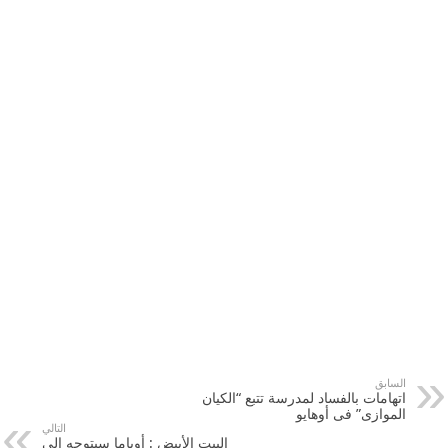
السابق
اتهامات بالفساد لمدرسة تتبع “الكيان
الموازى” فى أوهايو
التالي
البيت الأبيض : أوباما سيتوجه إلى