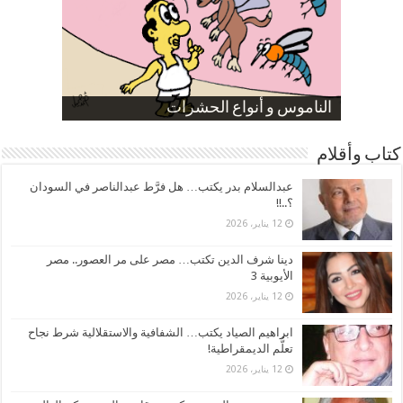
صورة كاركاتيرية
صورة كاركاتيرية
الناموس و أنواع الحشرات
الموظفين بعد ارتفاع الأسعار
ارتفاع نسبة الطلاق في مصر
كتاب وأقلام
عبدالسلام بدر يكتب… هل فرَّط عبدالناصر في السودان
؟..!!
12 يناير، 2026
دينا شرف الدين تكتب… مصر على مر العصور.. مصر
الأيوبية 3
12 يناير، 2026
ابراهيم الصياد يكتب… الشفافية والاستقلالية شرط نجاح
تعلُّم الديمقراطية!
12 يناير، 2026