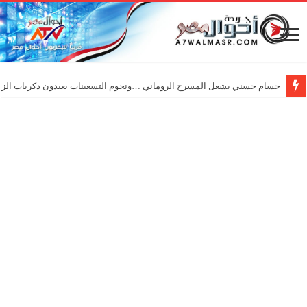
حسام حسني يشعل المسرح الروماني …ونجوم التسعينات يعيدون ذكريات الزم