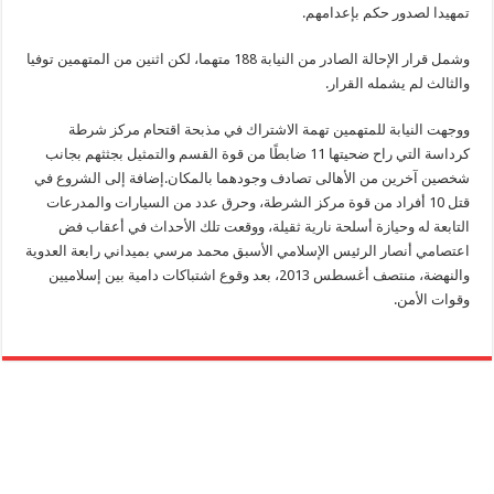
تمهيدا لصدور حكم بإعدامهم.
وشمل قرار الإحالة الصادر من النيابة 188 متهما، لكن اثنين من المتهمين توفيا
والثالث لم يشمله القرار.
ووجهت النيابة للمتهمين تهمة الاشتراك في مذبحة اقتحام مركز شرطة
كرداسة التي راح ضحيتها 11 ضابطًا من قوة القسم والتمثيل بجثثهم بجانب
شخصين آخرين من الأهالى تصادف وجودهما بالمكان.إضافة إلى الشروع في
قتل 10 أفراد من قوة مركز الشرطة، وحرق عدد من السيارات والمدرعات
التابعة له وحيازة أسلحة نارية ثقيلة، ووقعت تلك الأحداث في أعقاب فض
اعتصامي أنصار الرئيس الإسلامي الأسبق محمد مرسي بميداني رابعة العدوية
والنهضة، منتصف أغسطس 2013، بعد وقوع اشتباكات دامية بين إسلاميين
وقوات الأمن.