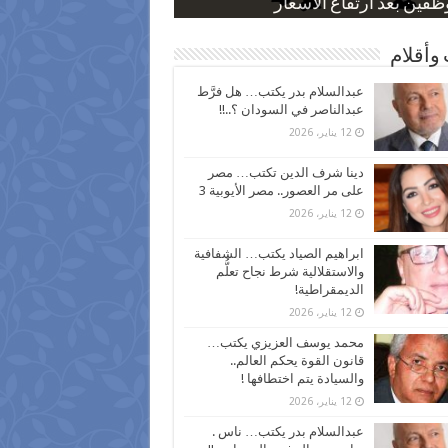
 كاركاتيرية
 كاركاتيرية
موس و أنواع الحشرات
ظفين بعد ارتفاع الأسعار
اع نسبة الطلاق في مصر
وأقلام
عبدالسلام بدر يكتب… هل فرَّط
عبدالناصر في السودان ؟..!!
12 يناير، 2026
دينا شرف الدين تكتب… مصر
على مر العصور.. مصر الأيوبية 3
12 يناير، 2026
ابراهيم الصياد يكتب… الشفافية
والاستقلالية شرط نجاح تعلُّم
الديمقراطية!
12 يناير، 2026
محمد يوسف العزيزي يكتب…
قانون القوة يحكم العالم..
والسيادة يتم اختطافها !
12 يناير، 2026
عبدالسلام بدر يكتب… ناس .