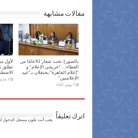
مقالات مشابهة
بالصور| تحت شعار 92عامًا من
لأول م
العطاء… “خريجي الإعلام” و
تطلق نش
“إعلام القاهرة” يحتفلان بـ”عيد
الاصطن
الإعلاميين”
3 مارس، 2026
7 يوليو، 2026
اترك تعليقاً
يجب أنت تكون
مسجل الدخول
لت