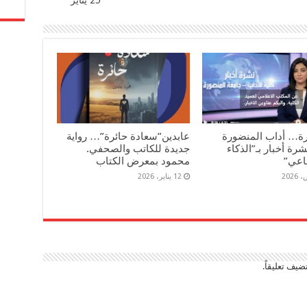
رة… أداب المنضورة
عابدين”سعادة حائرة”… رواية
رة أخبار بـ”الذكاء
جديدة للكاتب والصحفي.
اعي”
محمود بمعرض الكتاب
12 يناير، 2026
ضيف تعليقاً.