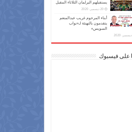
يستقبلهم البرلمان الثلاثاء المقبل
20 ديسمبر، 2020
أبناء المرحوم غريب عبدالمنعم
يتقدمون بالتهنئة لـ«نواب
السويس»
ا على فيسبوك