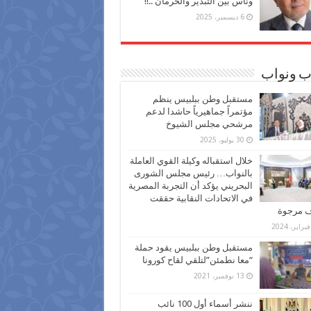
وناس بين التبذير والحرمان ..!!
6 ديسمبر، 2025
ب ونواب
مستقبل وطن ببلبيس ينظم
مؤتمراً جماهيرياً حاشدا لدعم
مرشحي مجلس الشيوخ
30 يوليو، 2025
خلال استقباله وكيلة القوي العاملة
بالنواب… رئيس مجلس الشورى
البحريني يؤكد أن التجربة المصرية
في الاتحادات النقابية حققت
ف مرجوة
مستقبل وطن ببلبيس يقود حملة
“معا نطمئن”لتلقي لقاح كورونا
13 نوفمبر، 2021
ننشر أسماء أول 100 نائب