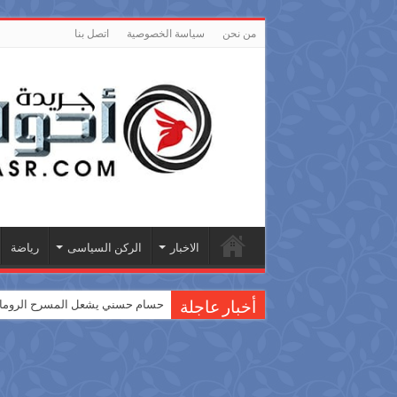
من نحن
سياسة الخصوصية
اتصل بنا
الاخبار
الركن السياسى
رياضة
حسام حسني يشعل المسرح الروماني
أخبار عاجلة