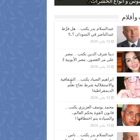
 كاركاتيرية
 كاركاتيرية
موس و أنواع الحشرات
ظفين بعد ارتفاع الأسعار
اع نسبة الطلاق في مصر
وأقلام
عبدالسلام بدر يكتب… هل فرَّط
عبدالناصر في السودان ؟..!!
12 يناير، 2026
دينا شرف الدين تكتب… مصر
على مر العصور.. مصر الأيوبية 3
12 يناير، 2026
ابراهيم الصياد يكتب… الشفافية
والاستقلالية شرط نجاح تعلُّم
الديمقراطية!
12 يناير، 2026
محمد يوسف العزيزي يكتب…
قانون القوة يحكم العالم..
والسيادة يتم اختطافها !
12 يناير، 2026
عبدالسلام بدر يكتب… ناس .