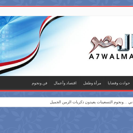
حوادث وقضايا
مرأة وطفل
اقتصاد وأعمال
فن ونجوم
 …ونجوم التسعينات يعيدون ذكريات الزمن الجميل