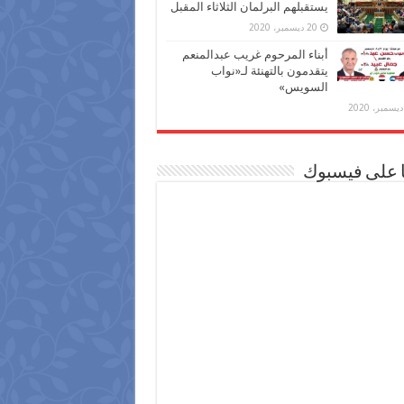
يستقبلهم البرلمان الثلاثاء المقبل
20 ديسمبر، 2020
أبناء المرحوم غريب عبدالمنعم
يتقدمون بالتهنئة لـ«نواب
السويس»
ا على فيسبوك