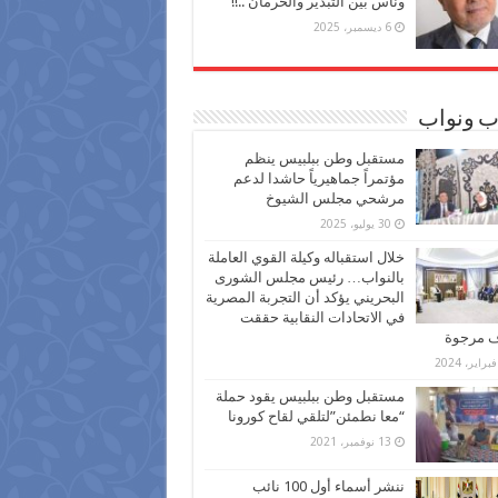
وناس بين التبذير والحرمان ..!!
6 ديسمبر، 2025
ب ونواب
مستقبل وطن ببلبيس ينظم
مؤتمراً جماهيرياً حاشدا لدعم
مرشحي مجلس الشيوخ
30 يوليو، 2025
خلال استقباله وكيلة القوي العاملة
بالنواب… رئيس مجلس الشورى
البحريني يؤكد أن التجربة المصرية
في الاتحادات النقابية حققت
ف مرجوة
مستقبل وطن ببلبيس يقود حملة
“معا نطمئن”لتلقي لقاح كورونا
13 نوفمبر، 2021
ننشر أسماء أول 100 نائب