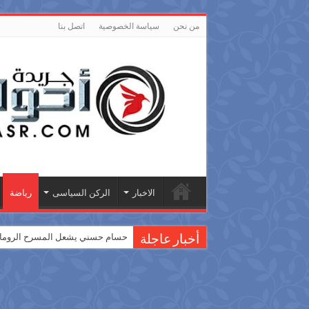
من نحن
سياسة الخصوصية
اتصل بنا
الاخبار
الركن السياسى
رياضة
حسام حسني يشعل المسرح الروماني
أخبار عاجلة