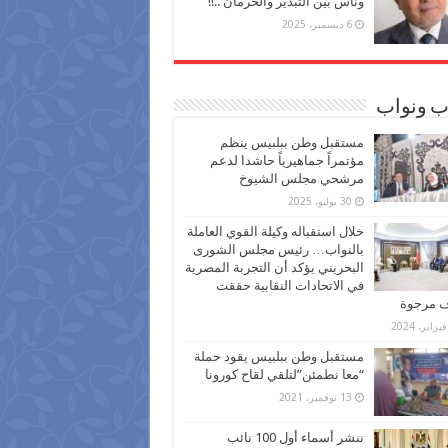
وناس بين التبذير والحرمان ..!!
6 ديسمبر، 2025
ب ونواب
مستقبل وطن ببلبيس ينظم
مؤتمراً جماهيرياً حاشدا لدعم
مرشحي مجلس الشيوخ
30 يوليو، 2025
خلال استقباله وكيلة القوي العاملة
بالنواب… رئيس مجلس الشورى
البحريني يؤكد أن التجربة المصرية
في الاتحادات النقابية حققت
ف مرجوة
مستقبل وطن ببلبيس يقود حملة
“معا نطمئن”لتلقي لقاح كورونا
13 نوفمبر، 2021
ننشر أسماء أول 100 نائب