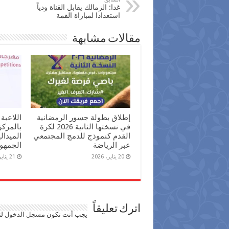
غدا: الزمالك يقابل القناة ودياً
استعدادا لمباراة القمة
مقالات مشابهة
إطلاق بطولة جسور الرمضانية
اللاعبة
في نسختها الثانية 2026 لكرة
بالمرك
القدم كنموذج للدمج المجتمعي
الميدال
عبر الرياضة
الجمهور
20 يناير، 2026
21 يناير، 2025
اترك تعليقاً
يجب أنت تكون
مسجل الدخول
لت