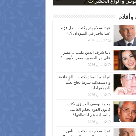
 كاركاتيرية
 كاركاتيرية
موس و أنواع الحشرات
ظفين بعد ارتفاع الأسعار
اع نسبة الطلاق في مصر
وأقلام
عبدالسلام بدر يكتب… هل فرَّط
عبدالناصر في السودان ؟..!!
12 يناير، 2026
دينا شرف الدين تكتب… مصر
على مر العصور.. مصر الأيوبية 3
12 يناير، 2026
ابراهيم الصياد يكتب… الشفافية
والاستقلالية شرط نجاح تعلُّم
الديمقراطية!
12 يناير، 2026
محمد يوسف العزيزي يكتب…
قانون القوة يحكم العالم..
والسيادة يتم اختطافها !
12 يناير، 2026
عبدالسلام بدر يكتب… ناس .