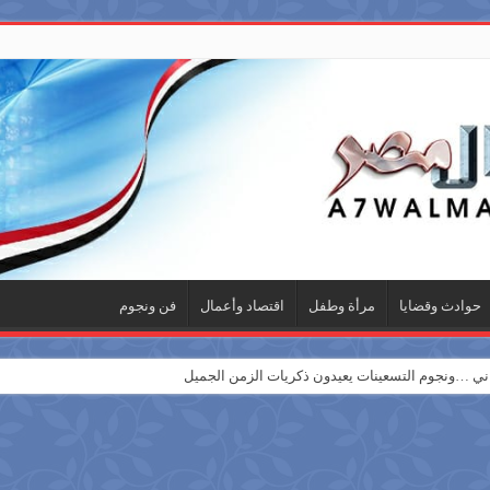
حوادث وقضايا
مرأة وطفل
اقتصاد وأعمال
فن ونجوم
 …ونجوم التسعينات يعيدون ذكريات الزمن الجميل