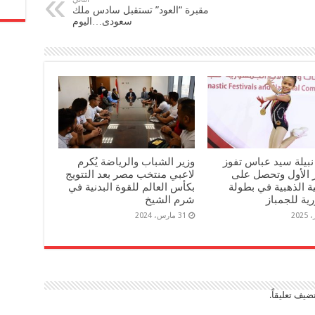
مقبرة “العود” تستقبل سادس ملك
سعودى…اليوم
 نبيلة سيد عباس تفوز
وزير الشباب والرياضة يُكرم
ز الأول وتحصل على
لاعبي منتخب مصر بعد التتويج
ية الذهبية في بطولة
بكأس العالم للقوة البدنية في
ية للجمباز
شرم الشيخ
31 مارس، 2024
ضيف تعليقاً.