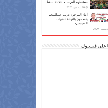
يستقبلهم البرلمان الثلاثاء المقبل
20 ديسمبر، 2020
أبناء المرحوم غريب عبدالمنعم
يتقدمون بالتهنئة لـ«نواب
السويس»
ا على فيسبوك