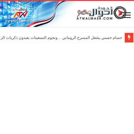
حسام حسني يشعل المسرح الروماني …ونجوم التسعينات يعيدون ذكريات الزم