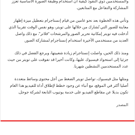
والمستخدمين ذوي النفوذ كيفية أن استخدام وظيفة الصورة الأساسية تعزز
المشاركة والتفاعل مع المتابعين.
وتأتي هذه الخطوة بعد نحو عامين من قيام إنستاجرام بتعطيل ميزة إظهار
معاينة للصور التي تُشارك من خلالها على تويتر، وهو نفس الوقت تقريبا الذي
أدخلت فيه تويتر إمكانية تحرير الصور والمرشحات “فلاتر”. مع ذلك واصل
العديد من مستخدمي الأخيرة استخدام إنستاجرام لمشاركة الصور.
ومنذ ذلك الحين، واصلت إنستاجرام زيادة شعبيتها، ويرجع الفضل في ذلك
جزئيا إلى استحواذ فيسبوك عليها، وكانت أخيرا قد تفوقت على تويتر من حيث
عدد المستخدمين النشطين شهريا.
ومثلها مثل فيسبوك، تواصل تويتر الضغط من أجل محتوى وسائط متعددة
أصليا أكثر في الموقع، مع أنباء عن وجود خطط لإطلاق أداة للفيديو هذا العام
تكون بديلا عن مقاطع الفيديو على خدمة يوتيوب التابعة لشركة جوجل.
المصدر