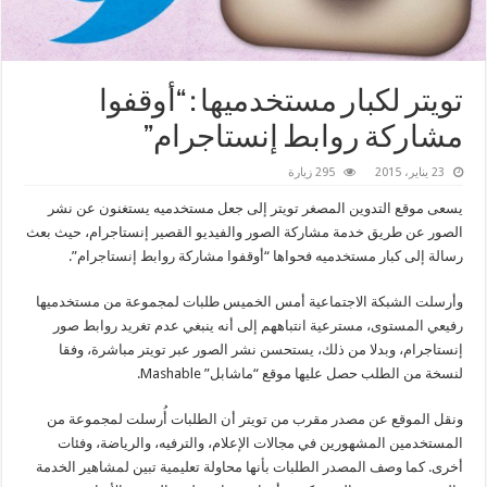
تويتر لكبار مستخدميها : “أوقفوا
مشاركة روابط إنستاجرام”
23 يناير، 2015
295 زيارة
يسعى موقع التدوين المصغر تويتر إلى جعل مستخدميه يستغنون عن نشر
الصور عن طريق خدمة مشاركة الصور والفيديو القصير إنستاجرام، حيث بعث
رسالة إلى كبار مستخدميه فحواها “أوقفوا مشاركة روابط إنستاجرام”.
وأرسلت الشبكة الاجتماعية أمس الخميس طلبات لمجموعة من مستخدميها
رفيعي المستوى، مسترعية انتباههم إلى أنه ينبغي عدم تغريد روابط صور
إنستاجرام، وبدلا من ذلك، يستحسن نشر الصور عبر تويتر مباشرة، وفقا
لنسخة من الطلب حصل عليها موقع “ماشابل” Mashable.
ونقل الموقع عن مصدر مقرب من تويتر أن الطلبات أُرسلت لمجموعة من
المستخدمين المشهورين في مجالات الإعلام، والترفيه، والرياضة، وفئات
أخرى. كما وصف المصدر الطلبات بأنها محاولة تعليمية تبين لمشاهير الخدمة