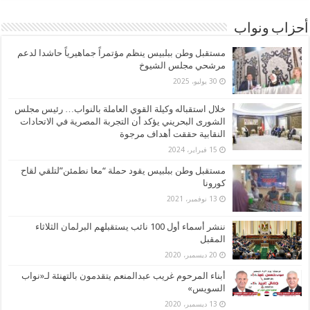
أحزاب ونواب
مستقبل وطن ببلبيس ينظم مؤتمراً جماهيرياً حاشدا لدعم
مرشحي مجلس الشيوخ
30 يوليو، 2025
خلال استقباله وكيلة القوي العاملة بالنواب… رئيس مجلس
الشورى البحريني يؤكد أن التجربة المصرية في الاتحادات
النقابية حققت أهداف مرجوة
15 فبراير، 2024
مستقبل وطن ببلبيس يقود حملة “معا نطمئن”لتلقي لقاح
كورونا
13 نوفمبر، 2021
ننشر أسماء أول 100 نائب يستقبلهم البرلمان الثلاثاء
المقبل
20 ديسمبر، 2020
أبناء المرحوم غريب عبدالمنعم يتقدمون بالتهنئة لـ«نواب
السويس»
13 ديسمبر، 2020