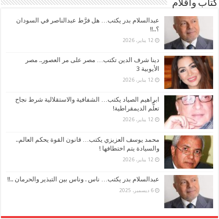
كتاب وأقلام
عبدالسلام بدر يكتب… هل فرَّط عبدالناصر في السودان
؟..!!
12 يناير، 2026
دينا شرف الدين تكتب… مصر على مر العصور.. مصر
الأيوبية 3
12 يناير، 2026
ابراهيم الصياد يكتب… الشفافية والاستقلالية شرط نجاح
تعلُّم الديمقراطية!
12 يناير، 2026
محمد يوسف العزيزي يكتب… قانون القوة يحكم العالم..
والسيادة يتم اختطافها !
12 يناير، 2026
عبدالسلام بدر يكتب… ناس . وناس بين التبذير والحرمان ..!!
6 ديسمبر، 2025