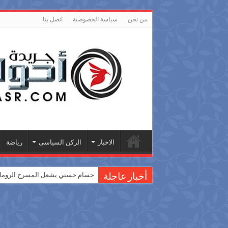
من نحن
سياسة الخصوصية
اتصل بنا
الاخبار
الركن السياسى
رياضة
حسام حسني يشعل المسرح الروماني
أخبار عاجلة