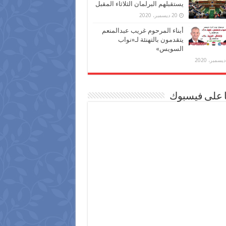
يستقبلهم البرلمان الثلاثاء المقبل
20 ديسمبر، 2020
أبناء المرحوم غريب عبدالمنعم
يتقدمون بالتهنئة لـ«نواب
السويس»
ا على فيسبوك