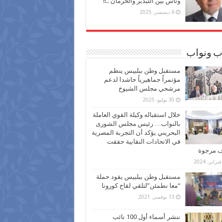
وناس بين التبذير والحرمان ..!!
6 ديسمبر، 2025
ب ونواب
مستقبل وطن ببلبيس ينظم
مؤتمراً جماهيرياً حاشدا لدعم
مرشحي مجلس الشيوخ
30 يوليو، 2025
خلال استقباله وكيلة القوي العاملة
بالنواب… رئيس مجلس الشورى
البحريني يؤكد أن التجربة المصرية
في الاتحادات النقابية حققت
ف مرجوة
مستقبل وطن ببلبيس يقود حملة
“معا نطمئن”لتلقي لقاح كورونا
13 نوفمبر، 2021
ننشر أسماء أول 100 نائب