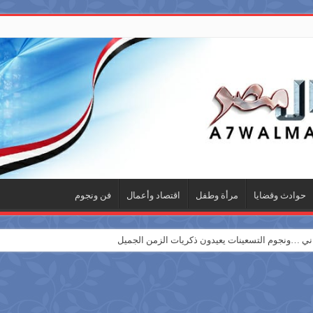
حوادث وقضايا
مرأة وطفل
اقتصاد وأعمال
فن ونجوم
 …ونجوم التسعينات يعيدون ذكريات الزمن الجميل