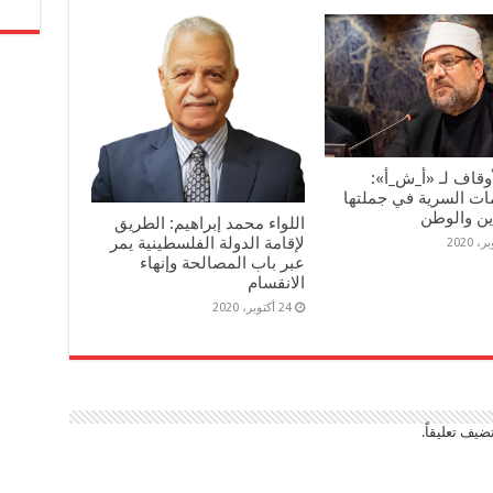
أوقاف لـ «أ_ش_أ»:
ات السرية في جملتها
ين والوطن
اللواء محمد إبراهيم: الطريق
لإقامة الدولة الفلسطينية يمر
عبر باب المصالحة وإنهاء
الانقسام
24 أكتوبر، 2020
ضيف تعليقاً.