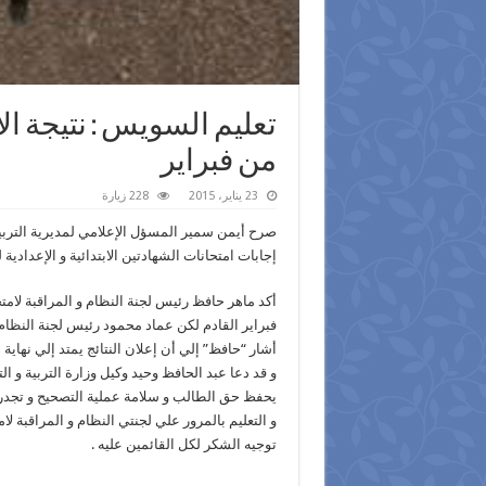
تعليم السويس : نتيجة الإب
من فبراير
23 يناير، 2015
228 زيارة
صرح أيمن سمير المسؤل الإعلامي لمديرية التربي
إجابات امتحانات الشهادتين الابتدائية و الإعدادية
أكد ماهر حافظ رئيس لجنة النظام و المراقبة لامتحا
فبراير القادم لكن عماد محمود رئيس لجنة النظام و
أشار “حافظ” إلي أن إعلان النتائج يمتد إلي نهاية 
و قد دعا عبد الحافظ وحيد وكيل وزارة التربية و
يحفظ حق الطالب و سلامة عملية التصحيح و تجدر 
و التعليم بالمرور علي لجنتي النظام و المراقبة لام
توجيه الشكر لكل القائمين عليه .