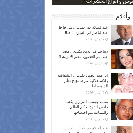
 كاركاتيرية
 كاركاتيرية
موس و أنواع الحشرات
ظفين بعد ارتفاع الأسعار
اع نسبة الطلاق في مصر
وأقلام
عبدالسلام بدر يكتب… هل فرَّط
عبدالناصر في السودان ؟..!!
12 يناير، 2026
دينا شرف الدين تكتب… مصر
على مر العصور.. مصر الأيوبية 3
12 يناير، 2026
ابراهيم الصياد يكتب… الشفافية
والاستقلالية شرط نجاح تعلُّم
الديمقراطية!
12 يناير، 2026
محمد يوسف العزيزي يكتب…
قانون القوة يحكم العالم..
والسيادة يتم اختطافها !
12 يناير، 2026
عبدالسلام بدر يكتب… ناس .