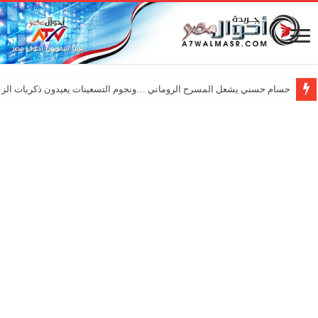
حسام حسني يشعل المسرح الروماني …ونجوم التسعينات يعيدون ذكريات الزم