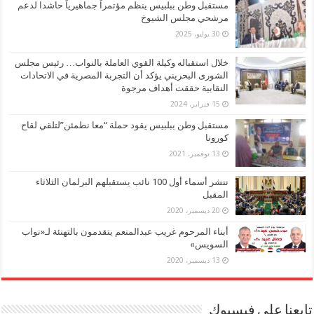
مستقبل وطن ببلبيس ينظم مؤتمراً جماهيرياً حاشدا لدعم
مرشحي مجلس الشيوخ
30 يوليو، 2025
خلال استقباله وكيلة القوي العاملة بالنواب… رئيس مجلس
الشورى البحريني يؤكد أن التجربة المصرية في الاتحادات
النقابية حققت أهداف مرجوة
15 فبراير، 2024
مستقبل وطن ببلبيس يقود حملة “معا نطمئن”لتلقي لقاح
كورونا
13 نوفمبر، 2021
ننشر أسماء أول 100 نائب يستقبلهم البرلمان الثلاثاء
المقبل
20 ديسمبر، 2020
أبناء المرحوم غريب عبدالمنعم يتقدمون بالتهنئة لـ«نواب
السويس»
13 ديسمبر، 2020
تابعنا على فيسبوك