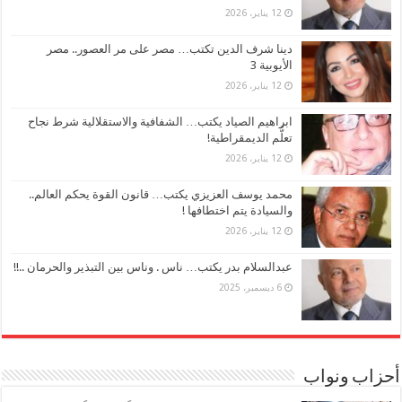
12 يناير، 2026
دينا شرف الدين تكتب… مصر على مر العصور.. مصر
الأيوبية 3
12 يناير، 2026
ابراهيم الصياد يكتب… الشفافية والاستقلالية شرط نجاح
تعلُّم الديمقراطية!
12 يناير، 2026
محمد يوسف العزيزي يكتب… قانون القوة يحكم العالم..
والسيادة يتم اختطافها !
12 يناير، 2026
عبدالسلام بدر يكتب… ناس . وناس بين التبذير والحرمان ..!!
6 ديسمبر، 2025
أحزاب ونواب