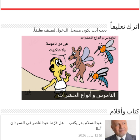
اترك تعليقاً
يجب أنت تكون
مسجل الدخول
لتضيف تعليقاً.
صورة كاركاتيرية
صورة كاركاتيرية
الناموس و أنواع الحشرات
الموظفين بعد ارتفاع الأسعار
ارتفاع نسبة الطلاق في مصر
كتاب وأقلام
عبدالسلام بدر يكتب… هل فرَّط عبدالناصر في السودان
؟..!!
12 يناير، 2026