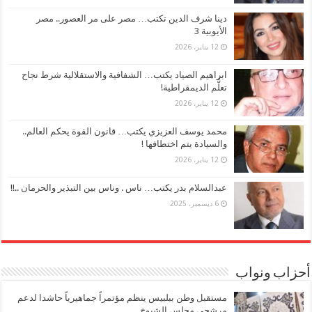
دينا شرف الدين تكتب… مصر على مر العصور.. مصر
الأيوبية 3
12 يناير، 2026
ابراهيم الصياد يكتب… الشفافية والاستقلالية شرط نجاح
تعلُّم الديمقراطية!
12 يناير، 2026
محمد يوسف العزيزي يكتب… قانون القوة يحكم العالم..
والسيادة يتم اختطافها !
12 يناير، 2026
عبدالسلام بدر يكتب… ناس . وناس بين التبذير والحرمان ..!!
6 ديسمبر، 2025
أحزاب ونواب
مستقبل وطن ببلبيس ينظم مؤتمراً جماهيرياً حاشدا لدعم
مرشحي مجلس الشيوخ