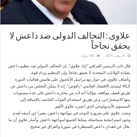
علاوى : التحالف الدولى ضد ‫‏داعش‬ لا
يحقق نجاحاً
23 يناير، 2015
191 زيارة
قال نائب الرئيس العراقي “إياد علاوي”، إن التحالف الدولي ضد تنظيم داعش
بقيادة الولايات المتحدة، لا يحقق نجاحا، وإن التنظيم يزداد قوة.
وأضاف علاوي، في حوار مع مراسل الأناضول على هامش فعاليات الدورة
الـ45 لمنتدى الاقتصاد العالمي “دافوس”، إنه لا يمكن التخلص من داعش عن
طريق قصف مواقعه، مؤكدا أنه لابد من محاربة داعش على عدة مستويات
منها الاستخباراتي، وعن طريق استخدام القوات الخاصة، بالإضافة إلى
المستوى الأيديولوجي الذي اعتبره علاوي الأهم.
وشدد علاوي على ضرورة التوحد في مواجهة داعش، معبرا عن أسفه لعدم
وجود استراتيجية متماسكة يتبناها الجميع لمواجهة داعش. وأشار علاوي أن ما
يقال عن فقدان داعش للسيطرة في سوريا والعراق غير صحيح.