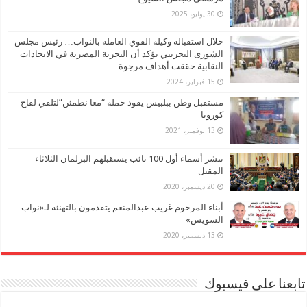
30 يوليو، 2025
خلال استقباله وكيلة القوي العاملة بالنواب… رئيس مجلس
الشورى البحريني يؤكد أن التجربة المصرية في الاتحادات
النقابية حققت أهداف مرجوة
15 فبراير، 2024
مستقبل وطن ببلبيس يقود حملة “معا نطمئن”لتلقي لقاح
كورونا
13 نوفمبر، 2021
ننشر أسماء أول 100 نائب يستقبلهم البرلمان الثلاثاء
المقبل
20 ديسمبر، 2020
أبناء المرحوم غريب عبدالمنعم يتقدمون بالتهنئة لـ«نواب
السويس»
13 ديسمبر، 2020
تابعنا على فيسبوك