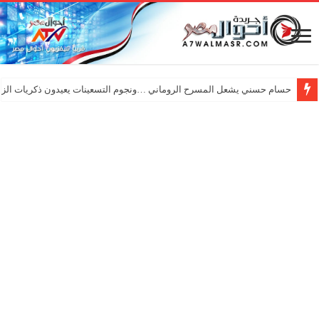
حسام حسني يشعل المسرح الروماني …ونجوم التسعينات يعيدون ذكريات الزم