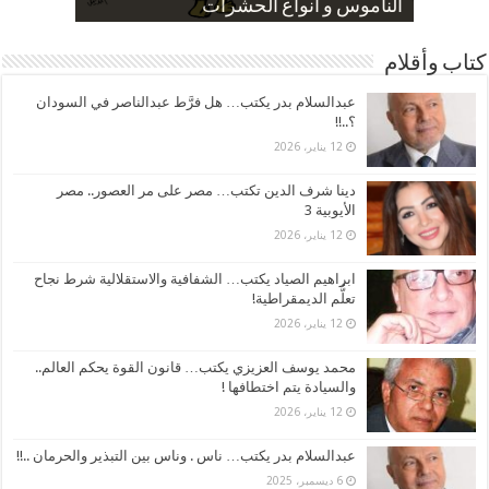
صورة كاركاتيرية
صورة كاركاتيرية
الناموس و أنواع الحشرات
الموظفين بعد ارتفاع الأسعار
ارتفاع نسبة الطلاق في مصر
كتاب وأقلام
عبدالسلام بدر يكتب… هل فرَّط عبدالناصر في السودان
؟..!!
12 يناير، 2026
دينا شرف الدين تكتب… مصر على مر العصور.. مصر
الأيوبية 3
12 يناير، 2026
ابراهيم الصياد يكتب… الشفافية والاستقلالية شرط نجاح
تعلُّم الديمقراطية!
12 يناير، 2026
محمد يوسف العزيزي يكتب… قانون القوة يحكم العالم..
والسيادة يتم اختطافها !
12 يناير، 2026
عبدالسلام بدر يكتب… ناس . وناس بين التبذير والحرمان ..!!
6 ديسمبر، 2025