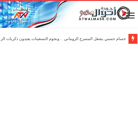
حسام حسني يشعل المسرح الروماني …ونجوم التسعينات يعيدون ذكريات الزم