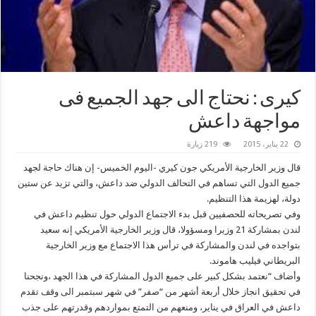
كيرى : نحتاج الى جهد الجميع فى
مواجهة داعش
22 يناير، 2015
219 زيارة
قال وزير الخارجية الأمريكي جون كيري -اليوم الخميس- إن هناك حاجة لجهد
جميع الدول التي تساهم في التحالف الدولي ضد داعش، والتي تزيد عن ستين
دولة، لهزيمة هذا التنظيم.
وفي تصريحاته للحصفيين قبل بدء الاجتماع الدولي حول تنظيم داعش في
لندن بمشاركة 21 وزيرا ومسؤولا، قال وزير الخارجية الأمريكي إنه سعيد
بتواجده في لندن والمشاركة في ترأس هذا الاجتماع مع وزير الخارجية
البريطاني فيليب هاموند.
وأضاف “نعتمد بشكل كبير على جميع الدول المشاركة في هذا الجهد ،ونجحنا
في تحقيق انجاز خلال أربعة أشهر من “صفر” في شهر سبتمبر الى وقف تقدم
داعش في العراق في يناير، ومنعهم من التمتع بمواردهم وقدرتهم على جذب