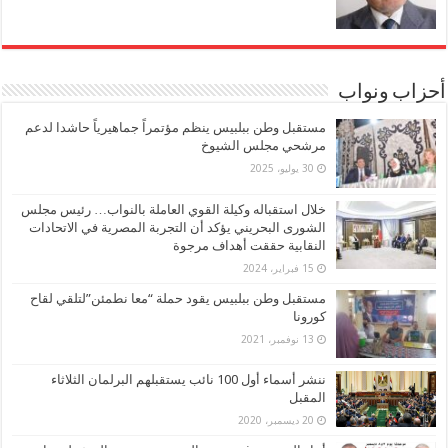
أحزاب ونواب
مستقبل وطن ببلبيس ينظم مؤتمراً جماهيرياً حاشدا لدعم
مرشحي مجلس الشيوخ
30 يوليو، 2025
خلال استقباله وكيلة القوي العاملة بالنواب… رئيس مجلس
الشورى البحريني يؤكد أن التجربة المصرية في الاتحادات
النقابية حققت أهداف مرجوة
15 فبراير، 2024
مستقبل وطن ببلبيس يقود حملة “معا نطمئن”لتلقي لقاح
كورونا
13 نوفمبر، 2021
ننشر أسماء أول 100 نائب يستقبلهم البرلمان الثلاثاء
المقبل
20 ديسمبر، 2020