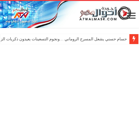
حسام حسني يشعل المسرح الروماني …ونجوم التسعينات يعيدون ذكريات الزم