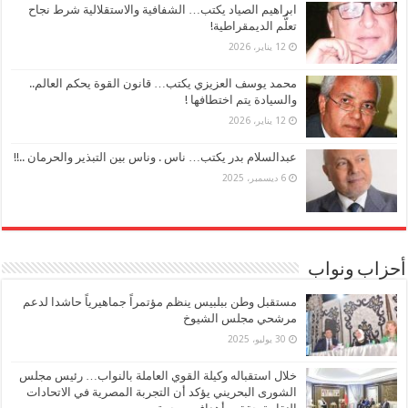
ابراهيم الصياد يكتب… الشفافية والاستقلالية شرط نجاح
تعلُّم الديمقراطية!
12 يناير، 2026
محمد يوسف العزيزي يكتب… قانون القوة يحكم العالم..
والسيادة يتم اختطافها !
12 يناير، 2026
عبدالسلام بدر يكتب… ناس . وناس بين التبذير والحرمان ..!!
6 ديسمبر، 2025
أحزاب ونواب
مستقبل وطن ببلبيس ينظم مؤتمراً جماهيرياً حاشدا لدعم
مرشحي مجلس الشيوخ
30 يوليو، 2025
خلال استقباله وكيلة القوي العاملة بالنواب… رئيس مجلس
الشورى البحريني يؤكد أن التجربة المصرية في الاتحادات