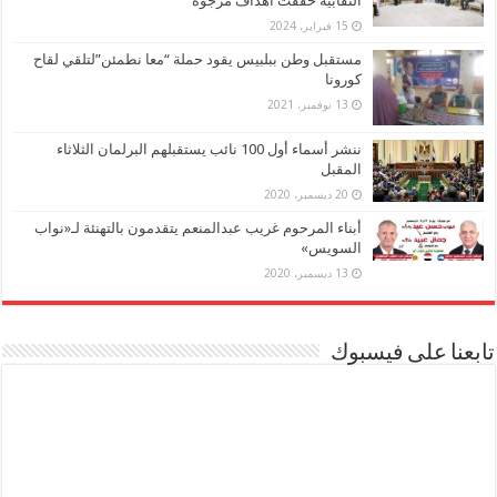
النقابية حققت أهداف مرجوة
15 فبراير، 2024
مستقبل وطن ببلبيس يقود حملة “معا نطمئن”لتلقي لقاح
كورونا
13 نوفمبر، 2021
ننشر أسماء أول 100 نائب يستقبلهم البرلمان الثلاثاء
المقبل
20 ديسمبر، 2020
أبناء المرحوم غريب عبدالمنعم يتقدمون بالتهنئة لـ«نواب
السويس»
13 ديسمبر، 2020
تابعنا على فيسبوك