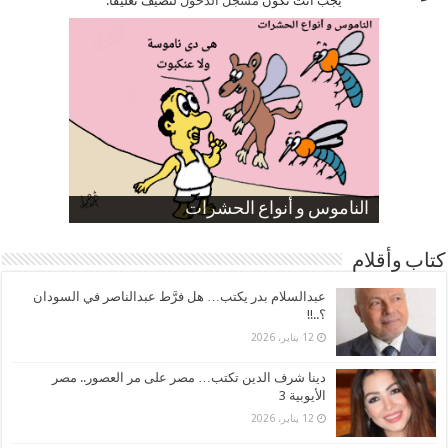
يجب أنت تكون
مسجل الدخول
لتضيف تعليقاً.
صورة كاركاتيرية
صورة كاركاتيرية
الناموس و أنواع الحشرات
الموظفين بعد ارتفاع الأسعار
ارتفاع نسبة الطلاق في مصر
كتاب وأقلام
عبدالسلام بدر يكتب… هل فرَّط عبدالناصر في السودان
؟..!!
12 يناير، 2026
دينا شرف الدين تكتب… مصر على مر العصور.. مصر
الأيوبية 3
12 يناير، 2026