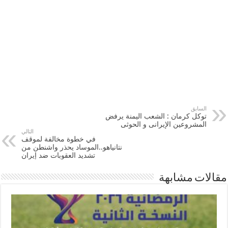
السابق
توكل كرمان : الشعب اليمنة يرفض
المشروعين الإيرانى و الحوثى
التالي
في خطوة مخالفة لموقف
نتانياهو..الموساد يحذر واشنطن من
تشديد العقوبات ضد إيران
مقالات مشابهة