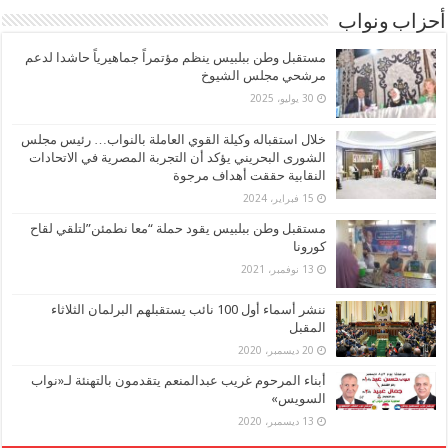
أحزاب ونواب
مستقبل وطن ببلبيس ينظم مؤتمراً جماهيرياً حاشدا لدعم
مرشحي مجلس الشيوخ
30 يوليو، 2025
خلال استقباله وكيلة القوي العاملة بالنواب… رئيس مجلس
الشورى البحريني يؤكد أن التجربة المصرية في الاتحادات
النقابية حققت أهداف مرجوة
15 فبراير، 2024
مستقبل وطن ببلبيس يقود حملة “معا نطمئن”لتلقي لقاح
كورونا
13 نوفمبر، 2021
ننشر أسماء أول 100 نائب يستقبلهم البرلمان الثلاثاء
المقبل
20 ديسمبر، 2020
أبناء المرحوم غريب عبدالمنعم يتقدمون بالتهنئة لـ«نواب
السويس»
13 ديسمبر، 2020