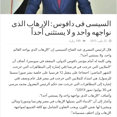
‏السيسى‬ فى دافوس : الإرهاب الذى
نواجهه واحد و لا يستثنى أحداً
22 يناير، 2015
189 زيارة
قال الرئيس المصري عبد الفتاح السيسي إن “الإرهاب الذي يواجه العالم
واحد، ولا يستثني أحدا”.
وفي كلمة له أمام مؤتمر دافوس الدولي، المنعقد في سويسرا، أضاف أن
“الملايين التي خرجت في فرنسا (في إشارة إلى المظاهرات التي خرجت
الشهر الماضي؛ احتجاجا على مقتل 12 فرنسيا على خلفية نشر صورا مسيئا
للرسول)، هي امتداد للملايين التي خرجت في مصر قبل عام ونصف (في
إشارة إلى المظاهرات التي خرجت ضد حكم الرئيس المعزول محمد مرسي
في 30 يوليو/ تموز 2013)”.
وأضاف: “الإرهاب الذي نواجهه واحد ولا يستثني أحدا”.
وأشار إلى أن “الدماء التي يسيلها الإرهاب في مصر وفرنسا وسوريا ومالي
ونيجيريا لها نفس اللون، ويجب التعاون الشامل مع كافة الجميع لمواجهة
الإرهاب وإن اختلف مسمياته”.