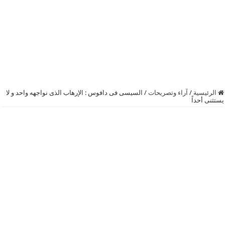
الرئيسية
/
آراء وتصريحات
/
‏السيسى‬ فى دافوس : الإرهاب الذى نواجهه واحد و لا
يستثنى أحداً