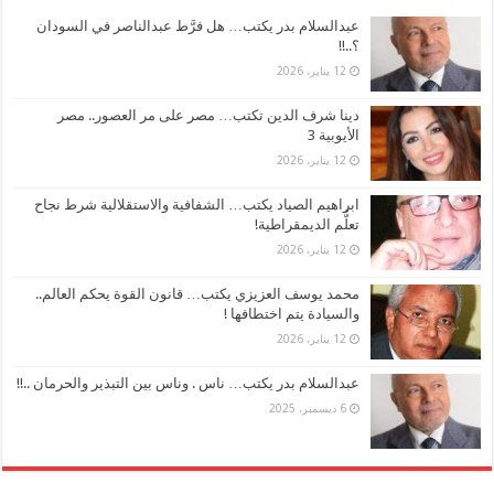
عبدالسلام بدر يكتب… هل فرَّط عبدالناصر في السودان
؟..!!
12 يناير، 2026
دينا شرف الدين تكتب… مصر على مر العصور.. مصر
الأيوبية 3
12 يناير، 2026
ابراهيم الصياد يكتب… الشفافية والاستقلالية شرط نجاح
تعلُّم الديمقراطية!
12 يناير، 2026
محمد يوسف العزيزي يكتب… قانون القوة يحكم العالم..
والسيادة يتم اختطافها !
12 يناير، 2026
عبدالسلام بدر يكتب… ناس . وناس بين التبذير والحرمان ..!!
6 ديسمبر، 2025