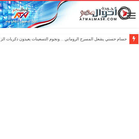
حسام حسني يشعل المسرح الروماني …ونجوم التسعينات يعيدون ذكريات الزم