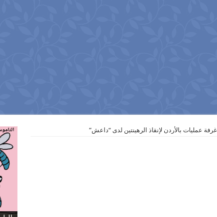
ر غرفة عمليات بالأردن لإنقاذ الرهينتين لدى “‏داعش”