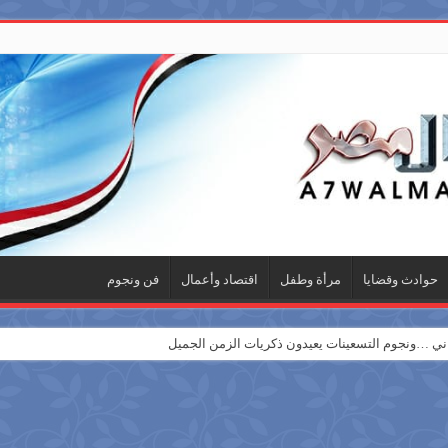
حوادث وقضايا
مرأة وطفل
اقتصاد وأعمال
فن ونجوم
 …ونجوم التسعينات يعيدون ذكريات الزمن الجميل