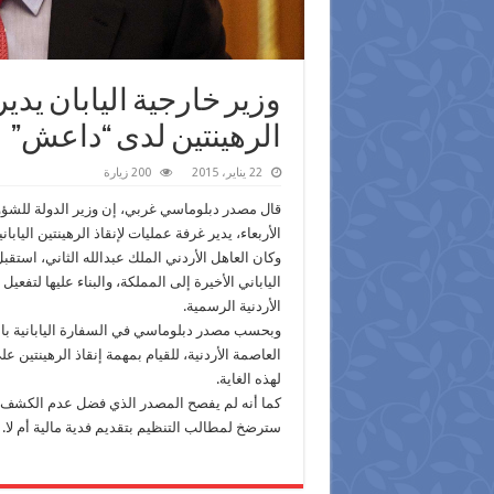
وزير خارجية اليابان يدير
الرهينتين لدى “‫‏داعش‬”
22 يناير، 2015
200 زيارة
قال مصدر دبلوماسي غربي، إن وزير الدولة للشؤون 
الأربعاء، يدير غرفة عمليات لإنقاذ الرهينتين الياب
وكان العاهل الأردني الملك عبدالله الثاني، استقب
الياباني الأخيرة إلى المملكة، والبناء عليها لتفعي
الأردنية الرسمية.
وبحسب مصدر دبلوماسي في السفارة اليابانية بالعا
العاصمة الأردنية، للقيام بمهمة إنقاذ الرهينتين
لهذه الغاية.
كما أنه لم يفصح المصدر الذي فضل عدم الكشف عن 
سترضخ لمطالب التنظيم بتقديم فدية مالية أم لا.