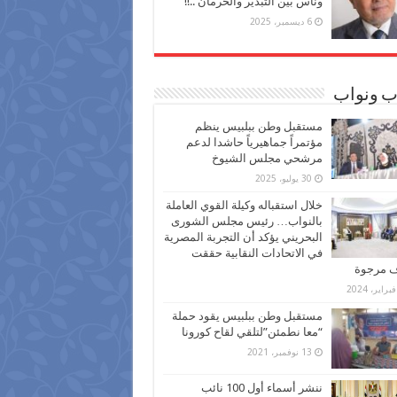
وناس بين التبذير والحرمان ..!!
6 ديسمبر، 2025
ب ونواب
مستقبل وطن ببلبيس ينظم
مؤتمراً جماهيرياً حاشدا لدعم
مرشحي مجلس الشيوخ
30 يوليو، 2025
خلال استقباله وكيلة القوي العاملة
بالنواب… رئيس مجلس الشورى
البحريني يؤكد أن التجربة المصرية
في الاتحادات النقابية حققت
ف مرجوة
مستقبل وطن ببلبيس يقود حملة
“معا نطمئن”لتلقي لقاح كورونا
13 نوفمبر، 2021
ننشر أسماء أول 100 نائب