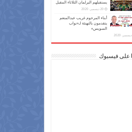
يستقبلهم البرلمان الثلاثاء المقبل
20 ديسمبر، 2020
أبناء المرحوم غريب عبدالمنعم
يتقدمون بالتهنئة لـ«نواب
السويس»
ا على فيسبوك