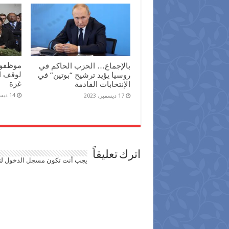
موظفو 
بالإجماع… الحزب الحاكم في
لوقف ال
روسيا يؤيد ترشيح “بوتين” في
غزة
الإنتخابات القادمة
14 ديسمبر، 2023
17 ديسمبر، 2023
اترك تعليقاً
يجب أنت تكون
مسجل الدخول
لت