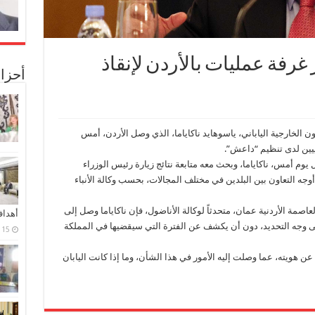
 غرفة عمليات بالأردن لإنقاذ
أحزا
الخارجية الياباني، ياسوهايد ناكاياما، الذي وصل الأردن، أمس
انييين لدى تنظيم “داعش”.
ل يوم أمس، ناكاياما، وبحث معه متابعة نتائج زيارة رئيس الوزراء
ل أوجه التعاون بين البلدين في مختلف المجالات، بحسب وكالة الأنباء
صمة الأردنية عمان، متحدثاً لوكالة الأناضول، فإن ناكاياما وصل إلى
أهدا
 على وجه التحديد، دون أن يكشف عن الفترة التي سيقضيها في المملكة
15 فبراير، 2024
هويته، عما وصلت إليه الأمور في هذا الشأن، وما إذا كانت اليابان