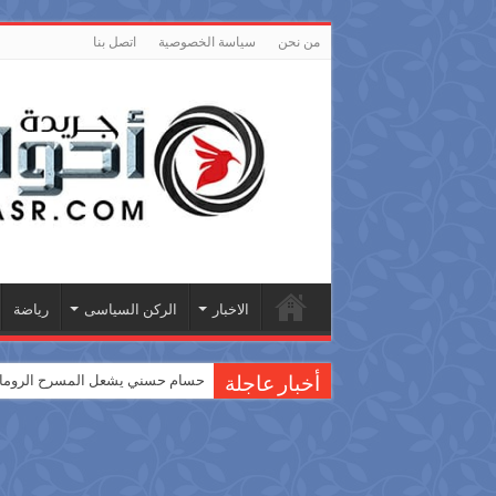
من نحن
سياسة الخصوصية
اتصل بنا
الاخبار
الركن السياسى
رياضة
حسام حسني يشعل المسرح الروماني
أخبار عاجلة