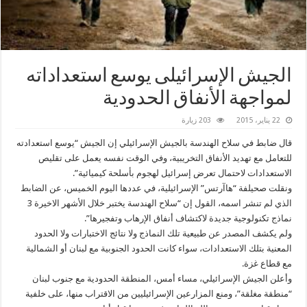
الجيش الإسرائيلى يوسع استعداداته
لمواجهة الأنفاق الحدودية
22 يناير، 2015
203 زيارة
قال ضابط في سلاح الهندسة بالجيش الإسرائيلي إن الجيش “يوسع استعدادته
للتعامل مع تهديد الأنفاق التخريبية، وفي الوقت نفسه يعمل على تقليص
الاستعدادات لاحتمال تعرض إسرائيل لهجوم بأسلحة كيميائية”.
ونقلت صحيلفة “هاآرتس” الإسرائيلية، في عددها اليوم الخميس، عن الضابط
الذي لم تنشر اسمه، القول إن “سلاح الهندسة يختبر خلال الأشهر الاخيرة 3
نماذج تكنولوجية جديدة لاكتشاف أنفاق الإرهاب وتفجيرها”.
ولم يكشف المصدر عن طبيعية تلك النماذج ولا نتائج الاختبارات ولا الحدود
المعنية بتلك الاستعدادات، سواء كانت الحدود الجنوبية مع لبنان أو الشمالية
مع قطاع غزة.
وأعلن الجيش الإسرائيلي، مساء أمس، المنطقة الحدودية مع جنوب لبنان
“منطقة مغلقة”، ومنع المزارعين الإسرائيليين من الاقتراب منها، على خلفية