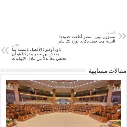
السابق
مسؤول ليبى : ‫‏مصر‬ أغلقت حدودها
البرية معنا قبيل ذكرى ثورة 25 يناير
التالي
داود أوغلو : الأفضل بالنسبة لما
يحدث بين مصر و تركيا هو أن
نجلس معاً بدلاً من تبادل الإتهامات
مقالات مشابهة