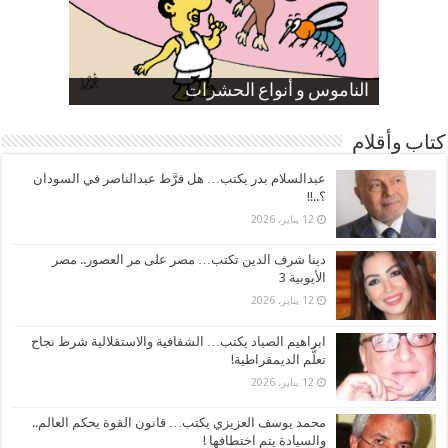
صورة كاركاتيرية
صورة كاركاتيرية
الناموس و أنواع الحشرات
الموظفين بعد ارتفاع الأسعار
ارتفاع نسبة الطلاق في مصر
كتاب وأقلام
عبدالسلام بدر يكتب… هل فرَّط عبدالناصر في السودان
؟..!!
12 يناير، 2026
دينا شرف الدين تكتب… مصر على مر العصور.. مصر
الأيوبية 3
12 يناير، 2026
ابراهيم الصياد يكتب… الشفافية والاستقلالية شرط نجاح
تعلُّم الديمقراطية!
12 يناير، 2026
محمد يوسف العزيزي يكتب… قانون القوة يحكم العالم..
والسيادة يتم اختطافها !