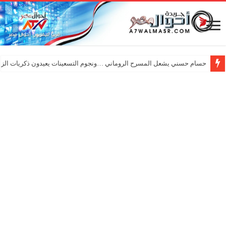
حسام حسني يشعل المسرح الروماني …ونجوم التسعينات يعيدون ذكريات الزم