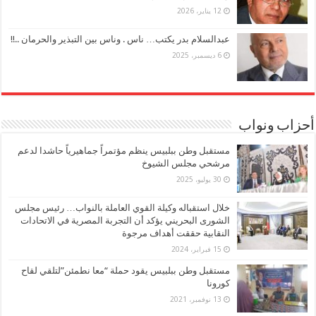
12 يناير، 2026
عبدالسلام بدر يكتب… ناس . وناس بين التبذير والحرمان ..!!
6 ديسمبر، 2025
أحزاب ونواب
مستقبل وطن ببلبيس ينظم مؤتمراً جماهيرياً حاشدا لدعم
مرشحي مجلس الشيوخ
30 يوليو، 2025
خلال استقباله وكيلة القوي العاملة بالنواب… رئيس مجلس
الشورى البحريني يؤكد أن التجربة المصرية في الاتحادات
النقابية حققت أهداف مرجوة
15 فبراير، 2024
مستقبل وطن ببلبيس يقود حملة “معا نطمئن”لتلقي لقاح
كورونا
13 نوفمبر، 2021