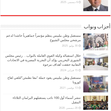
6 ديسمبر، 2025
أحزاب ونواب
مستقبل وطن ببلبيس ينظم مؤتمراً جماهيرياً حاشدا لدعم
مرشحي مجلس الشيوخ
30 يوليو، 2025
خلال استقباله وكيلة القوي العاملة بالنواب… رئيس مجلس
الشورى البحريني يؤكد أن التجربة المصرية في الاتحادات
النقابية حققت أهداف مرجوة
15 فبراير، 2024
مستقبل وطن ببلبيس يقود حملة “معا نطمئن”لتلقي لقاح
كورونا
13 نوفمبر، 2021
ننشر أسماء أول 100 نائب يستقبلهم البرلمان الثلاثاء
المقبل
20 ديسمبر، 2020