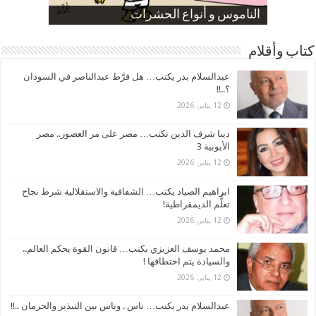
صورة كاركاتيرية
صورة كاركاتيرية
الناموس و أنواع الحشرات
الموظفين بعد ارتفاع الأسعار
ارتفاع نسبة الطلاق في مصر
كتاب وأقلام
عبدالسلام بدر يكتب… هل فرَّط عبدالناصر في السودان
؟..!!
12 يناير، 2026
دينا شرف الدين تكتب… مصر على مر العصور.. مصر
الأيوبية 3
12 يناير، 2026
ابراهيم الصياد يكتب… الشفافية والاستقلالية شرط نجاح
تعلُّم الديمقراطية!
12 يناير، 2026
محمد يوسف العزيزي يكتب… قانون القوة يحكم العالم..
والسيادة يتم اختطافها !
12 يناير، 2026
عبدالسلام بدر يكتب… ناس . وناس بين التبذير والحرمان ..!!