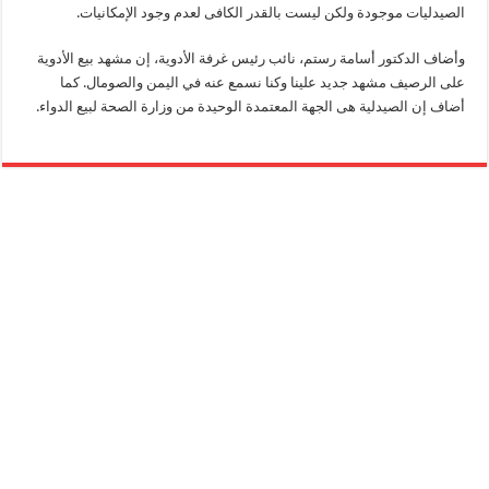
الصيدليات‬ موجودة ولكن ليست بالقدر الكافى لعدم وجود الإمكانيات.‬
وأضاف الدكتور أسامة رستم، نائب رئيس غرفة الأدوية، إن مشهد بيع ‫‏الأدوية‬
على الرصيف مشهد جديد علينا وكنا نسمع عنه في ‫‏اليمن‬ و‏الصومال. كما
أضاف إن ‏الصيدلية‬ هى الجهة المعتمدة الوحيدة من ‫‏وزارة الصحة‬ لبيع الدواء.