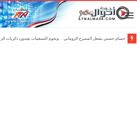
حسام حسني يشعل المسرح الروماني …ونجوم التسعينات يعيدون ذكريات الزم