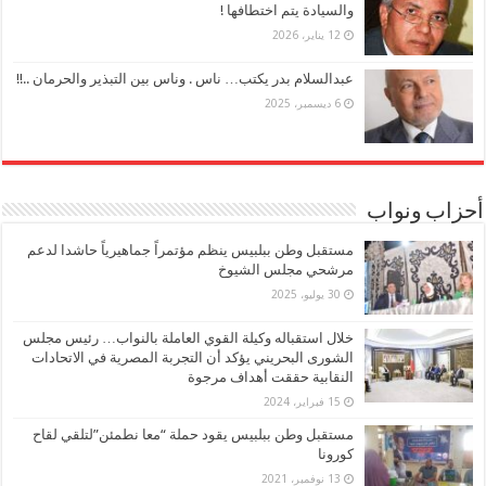
والسيادة يتم اختطافها !
12 يناير، 2026
عبدالسلام بدر يكتب… ناس . وناس بين التبذير والحرمان ..!!
6 ديسمبر، 2025
أحزاب ونواب
مستقبل وطن ببلبيس ينظم مؤتمراً جماهيرياً حاشدا لدعم
مرشحي مجلس الشيوخ
30 يوليو، 2025
خلال استقباله وكيلة القوي العاملة بالنواب… رئيس مجلس
الشورى البحريني يؤكد أن التجربة المصرية في الاتحادات
النقابية حققت أهداف مرجوة
15 فبراير، 2024
مستقبل وطن ببلبيس يقود حملة “معا نطمئن”لتلقي لقاح
كورونا
13 نوفمبر، 2021