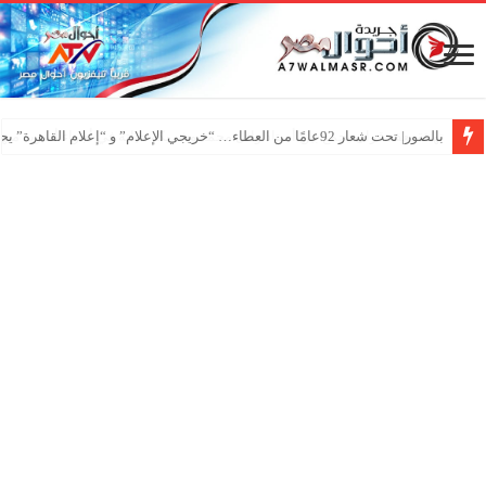
بالصور| تحت شعار 92عامًا من العطاء… “خريجي الإعلام” و “إعلام القاهرة” يحتفلان بـ”عيد الإعلاميين”
تهنئة بعقد قران يجمع بين أستاذ وائل محمد وشريكة حياته في أجواء أسرية مبه