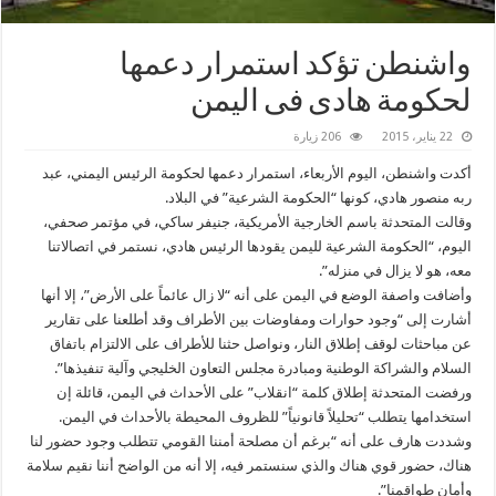
‏واشنطن‬ تؤكد استمرار دعمها
لحكومة هادى فى ‫‏اليمن‬
22 يناير، 2015
206 زيارة
أكدت واشنطن، اليوم الأربعاء، استمرار دعمها لحكومة الرئيس اليمني، عبد
ربه منصور هادي، كونها “الحكومة الشرعية” في البلاد.
وقالت المتحدثة باسم الخارجية الأمريكية، جنيفر ساكي، في مؤتمر صحفي،
اليوم، “الحكومة الشرعية لليمن يقودها الرئيس هادي، نستمر في اتصالاتنا
معه، هو لا يزال في منزله”.
وأضافت واصفة الوضع في اليمن على أنه “لا زال عائماً على الأرض”، إلا أنها
أشارت إلى “وجود حوارات ومفاوضات بين الأطراف وقد أطلعنا على تقارير
عن مباحثات لوقف إطلاق النار، ونواصل حثنا للأطراف على الالتزام باتفاق
السلام والشراكة الوطنية ومبادرة مجلس التعاون الخليجي وآلية تنفيذها”.
ورفضت المتحدثة إطلاق كلمة “انقلاب” على الأحداث في اليمن، قائلة إن
استخدامها يتطلب “تحليلاً قانونياً” للظروف المحيطة بالأحداث في اليمن.
وشددت هارف على أنه “برغم أن مصلحة أمننا القومي تتطلب وجود حضور لنا
هناك، حضور قوي هناك والذي سنستمر فيه، إلا أنه من الواضح أننا نقيم سلامة
وأمان طواقمنا”.