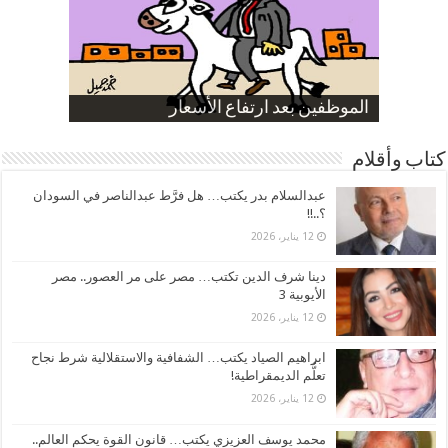
صورة كاركاتيرية
صورة كاركاتيرية
الناموس و أنواع الحشرات
الموظفين بعد ارتفاع الأسعار
ارتفاع نسبة الطلاق في مصر
كتاب وأقلام
عبدالسلام بدر يكتب… هل فرَّط عبدالناصر في السودان
؟..!!
12 يناير، 2026
دينا شرف الدين تكتب… مصر على مر العصور.. مصر
الأيوبية 3
12 يناير، 2026
ابراهيم الصياد يكتب… الشفافية والاستقلالية شرط نجاح
تعلُّم الديمقراطية!
12 يناير، 2026
محمد يوسف العزيزي يكتب… قانون القوة يحكم العالم..