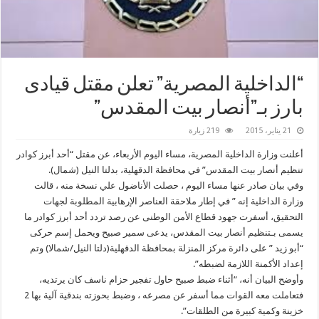
“الداخلية المصرية” تعلن مقتل قيادى
بارز بـ”أنصار بيت المقدس”
21 يناير، 2015
219 زيارة
أعلنت وزارة الداخلية المصرية، مساء اليوم الأربعاء، عن مقتل “أحد أبرز كوادر
تنظيم أنصار بيت المقدس” في محافظة الدقهلية، بدلتا النيل (شمال).
وفي بيان صادر عنها مساء اليوم ، حصلت الأناضول علي نسخة منه ، قالت
وزارة الداخلية إنه ” في إطار ملاحقة العناصر الإرهابية المطلوبة لجهات
التحقيق، أسفرت جهود قطاع الأمن الوطنى عن رصد تردد أحد أبرز كوادر ما
يسمى بـتنظيم أنصار بيت المقدس، يدعى سمير صبيح ويحمل إسم حركى
“أبو زيد ” على دائرة مركز المنزلة بمحافظة الدقهلية(دلتا النيل/شمالا) وتم
إعداد الأكمنة اللازمة لضبطه”.
وأوضح البيان أنه، “أثناء ضبط صبيح حاول تفجير حزام ناسف كان يرتديه،
فتعاملت معه القوات مما أسفر عن مصرعه ، وضبط بحوزته بندقية آلية بها 2
خزينة وكمية كبيرة من الطلقات”.