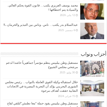
محمد يوسف العزيزي يكتب… قانون القوة يحكم العالم..
والسيادة يتم اختطافها !
12 يناير، 2026
عبدالسلام بدر يكتب… ناس . وناس بين التبذير والحرمان ..!!
6 ديسمبر، 2025
أحزاب ونواب
مستقبل وطن ببلبيس ينظم مؤتمراً جماهيرياً حاشدا لدعم
مرشحي مجلس الشيوخ
30 يوليو، 2025
خلال استقباله وكيلة القوي العاملة بالنواب… رئيس مجلس
الشورى البحريني يؤكد أن التجربة المصرية في الاتحادات
النقابية حققت أهداف مرجوة
15 فبراير، 2024
مستقبل وطن ببلبيس يقود حملة “معا نطمئن”لتلقي لقاح