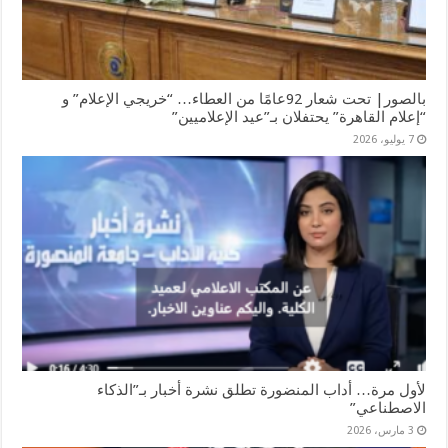
بالصور| تحت شعار 92عامًا من العطاء… “خريجي الإعلام” و
“إعلام القاهرة” يحتفلان بـ”عيد الإعلاميين”
7 يوليو، 2026
لأول مرة… أداب المنضورة تطلق نشرة أخبار بـ”الذكاء
الاصطناعي”
3 مارس، 2026