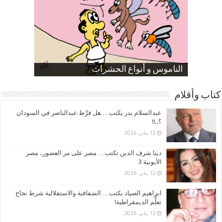
صورة كاركاتيرية
صورة كاركاتيرية
الناموس و أنواع الحشرات
الموظفين بعد ارتفاع الأسعار
ارتفاع نسبة الطلاق في مصر
كتاب وأقلام
عبدالسلام بدر يكتب… هل فرَّط عبدالناصر في السودان
؟..!!
12 يناير، 2026
دينا شرف الدين تكتب… مصر على مر العصور.. مصر
الأيوبية 3
12 يناير، 2026
ابراهيم الصياد يكتب… الشفافية والاستقلالية شرط نجاح
تعلُّم الديمقراطية!
12 يناير، 2026