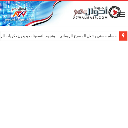
حسام حسني يشعل المسرح الروماني …ونجوم التسعينات يعيدون ذكريات الزم