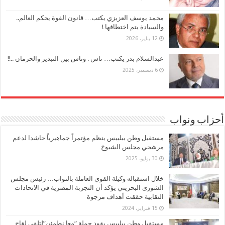
محمد يوسف العزيزي يكتب… قانون القوة يحكم العالم..
والسيادة يتم اختطافها !
12 يناير، 2026
عبدالسلام بدر يكتب… ناس . وناس بين التبذير والحرمان ..!!
6 ديسمبر، 2025
أحزاب ونواب
مستقبل وطن ببلبيس ينظم مؤتمراً جماهيرياً حاشدا لدعم
مرشحي مجلس الشيوخ
30 يوليو، 2025
خلال استقباله وكيلة القوي العاملة بالنواب… رئيس مجلس
الشورى البحريني يؤكد أن التجربة المصرية في الاتحادات
النقابية حققت أهداف مرجوة
15 فبراير، 2024
مستقبل وطن ببلبيس يقود حملة “معا نطمئن”لتلقي لقاح