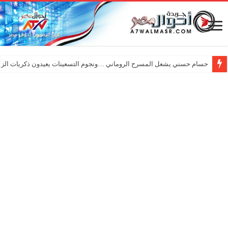
حسام حسني يشعل المسرح الروماني …ونجوم التسعينات يعيدون ذكريات الزم