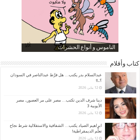
صورة كاركاتيرية
صورة كاركاتيرية
الناموس و أنواع الحشرات
الموظفين بعد ارتفاع الأسعار
ارتفاع نسبة الطلاق في مصر
كتاب وأقلام
عبدالسلام بدر يكتب… هل فرَّط عبدالناصر في السودان
؟..!!
12 يناير، 2026
دينا شرف الدين تكتب… مصر على مر العصور.. مصر
الأيوبية 3
12 يناير، 2026
ابراهيم الصياد يكتب… الشفافية والاستقلالية شرط نجاح
تعلُّم الديمقراطية!
12 يناير، 2026