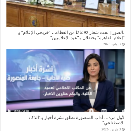
بالصور| تحت شعار 92عامًا من العطاء… “خريجي الإعلام” و
“إعلام القاهرة” يحتفلان بـ”عيد الإعلاميين”
7 يوليو، 2026
لأول مرة… أداب المنضورة تطلق نشرة أخبار بـ”الذكاء
الاصطناعي”
3 مارس، 2026