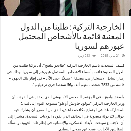
الخارجية التركية : طلبنا من الدول
المعنية قائمة بالأشخاص المحتمل
عبورهم لسوريا
21 يناير، 2015
263 زيارة
كشف المتحدث باسم الخارجية التركية “طانجو بيلغيج”؛ أن تركيا طلبت من
الدول المعنية؛ قائمة بأسماء الأشخاص المحتمل عبورهم إلى سوريا، وذلك في
إطار التبادل الاستخباراتي، مضيفا: ” تشكّل حتى الآن – في إطار تلك الجهود –
قائمة من 7833 شخصا، منهم ألف و56 شخصا جرى ترحيلهم “.
وأوضح بيلغيج – في المؤتمر الصحفي الأسبوعي الذي يعقده في أنقرة – أن
وزير الخارجية التركي “مولود جاويش أوغلو” سيتوجه اليوم إلى لندن؛
للمشاركة غدا في اجتماع مكافحة داعش، الذي من المقرر أن يشارك فيه
حوالي 20 دولة منضوية في التحالف الذي تقوده الولايات المتحدة، مشيرا إلى
أن الاجتماع سيبحث الأبعاد العسكرية والإنسانية في إطار تلك الجهود، ومسألة
المقاتلين الأجانب، فضلا عن تمويل التنظيم.