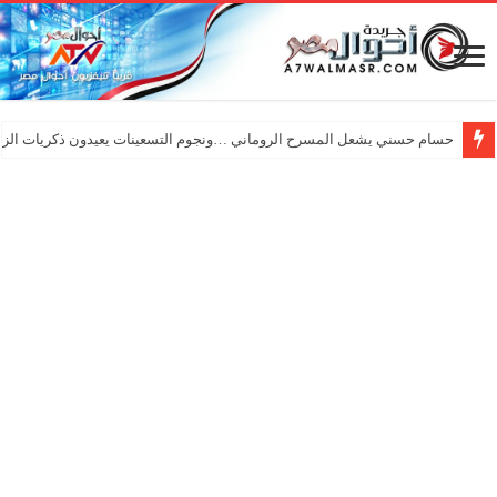
حسام حسني يشعل المسرح الروماني …ونجوم التسعينات يعيدون ذكريات الزم