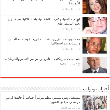
الأيوبية 3
12 يناير، 2026
ابراهيم الصياد يكتب… الشفافية والاستقلالية شرط نجاح
تعلُّم الديمقراطية!
12 يناير، 2026
محمد يوسف العزيزي يكتب… قانون القوة يحكم العالم..
والسيادة يتم اختطافها !
12 يناير، 2026
عبدالسلام بدر يكتب… ناس . وناس بين التبذير والحرمان ..!!
6 ديسمبر، 2025
أحزاب ونواب
مستقبل وطن ببلبيس ينظم مؤتمراً جماهيرياً حاشدا لدعم
مرشحي مجلس الشيوخ
30 يوليو، 2025