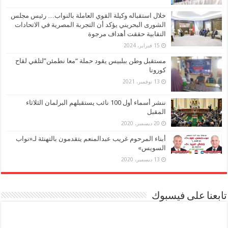
خلال استقباله وكيلة القوي العاملة بالنواب… رئيس مجلس
الشورى البحريني يؤكد أن التجربة المصرية في الاتحادات
النقابية حققت أهداف مرجوة
15 فبراير، 2024
مستقبل وطن ببلبيس يقود حملة “معا نطمئن”لتلقي لقاح
كورونا
13 نوفمبر، 2021
ننشر أسماء أول 100 نائب يستقبلهم البرلمان الثلاثاء
المقبل
20 ديسمبر، 2020
أبناء المرحوم غريب عبدالمنعم يتقدمون بالتهنئة لـ«نواب
السويس»
13 ديسمبر، 2020
تابعنا على فيسبوك