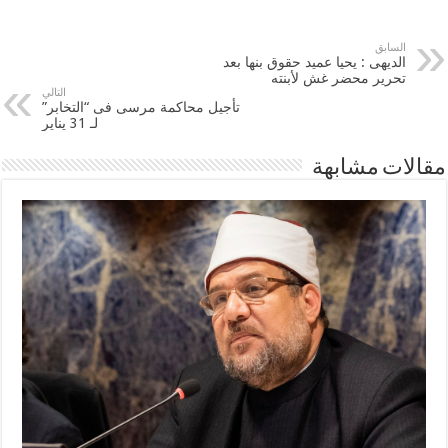
السابق
الديهى : يحيا عميد حقوق بنها بعد
تحرير محضر غش لأبنته
التالي
تأجيل محاكمة مرسى فى “التخابر”
لـ 31 يناير
مقالات مشابهة