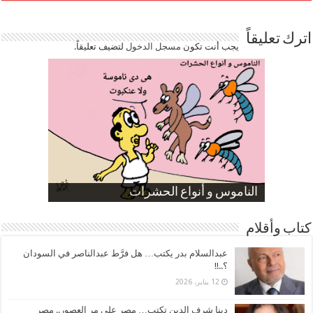
اترك تعليقاً
يجب أنت تكون
مسجل الدخول
لتضيف تعليقاً.
صورة كاركاتيرية
صورة كاركاتيرية
الناموس و أنواع الحشرات
الموظفين بعد ارتفاع الأسعار
ارتفاع نسبة الطلاق في مصر
كتاب وأقلام
عبدالسلام بدر يكتب… هل فرَّط عبدالناصر في السودان
؟..!!
12 يناير، 2026
دينا شرف الدين تكتب… مصر على مر العصور.. مصر