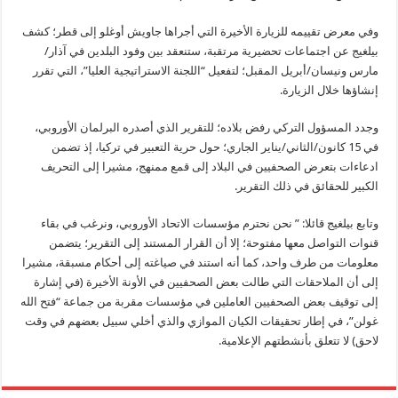
وفي معرض تقييمه للزيارة الأخيرة التي أجراها جاويش أوغلو إلى قطر؛ كشف
بيلغيج عن اجتماعات تحضيرية مرتقبة، ستنعقد بين وفود البلدين في آذار/
مارس ونيسان/أبريل المقبل؛ لتفعيل “اللجنة الاستراتيجية العليا”، التي تقرر
إنشاؤها خلال الزيارة.
وجدد المسؤول التركي رفض بلاده؛ للتقرير الذي أصدره البرلمان الأوروبي،
في 15 كانون/الثاني/يناير الجاري؛ حول حرية التعبير في تركيا، إذ تضمن
ادعاءات بتعرض الصحفيين في البلاد إلى قمع ممنهج، مشيرا إلى التحريف
الكبير للحقائق في ذلك التقرير.
وتابع بيلغيج قائلا: ” نحن نحترم مؤسسات الاتحاد الأوروبي، ونرغب في بقاء
قنوات التواصل معها مفتوحة؛ إلا أن القرار المستند إلى التقرير؛ يتضمن
معلومات من طرف واحد، كما أنه استند في صياغته إلى أحكام مسبقة، مشيرا
إلى أن الملاحقات التي طالت بعض الصحفيين في الأونة الأخيرة (في إشارة
إلى توقيف بعض الصحفيين العاملين في مؤسسات مقربة من جماعة “فتح الله
غولن”، في إطار تحقيقات الكيان الموازي والذي أخلي سبيل بعضهم في وقت
لاحق) لا تتعلق بأنشطتهم الإعلامية.