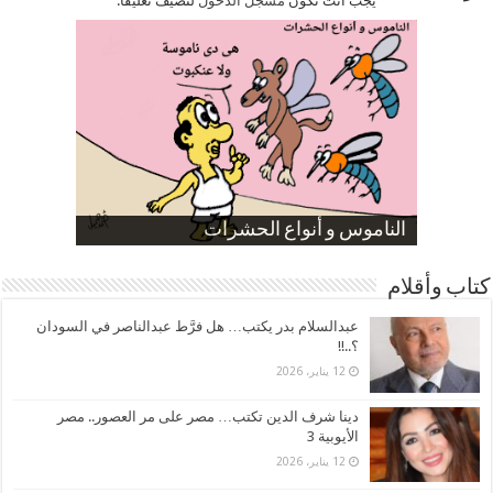
يجب أنت تكون
مسجل الدخول
لتضيف تعليقاً.
صورة كاركاتيرية
صورة كاركاتيرية
الناموس و أنواع الحشرات
الموظفين بعد ارتفاع الأسعار
ارتفاع نسبة الطلاق في مصر
كتاب وأقلام
عبدالسلام بدر يكتب… هل فرَّط عبدالناصر في السودان
؟..!!
12 يناير، 2026
دينا شرف الدين تكتب… مصر على مر العصور.. مصر
الأيوبية 3
12 يناير، 2026