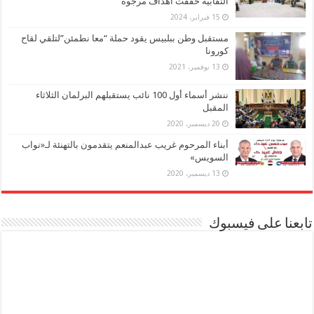
النقابية حققت أهداف مرجوة
15 فبراير، 2024
مستقبل وطن ببلبيس يقود حملة “معا نطمئن”لتلقي لقاح
كورونا
13 نوفمبر، 2021
ننشر أسماء أول 100 نائب يستقبلهم البرلمان الثلاثاء
المقبل
20 ديسمبر، 2020
أبناء المرحوم غريب عبدالمنعم يتقدمون بالتهنئة لـ«نواب
السويس»
13 ديسمبر، 2020
تابعنا على فيسبوك