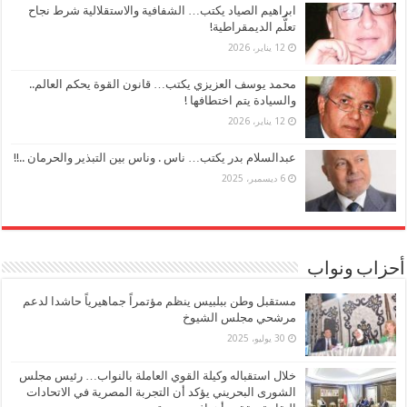
ابراهيم الصياد يكتب… الشفافية والاستقلالية شرط نجاح
تعلُّم الديمقراطية!
12 يناير، 2026
محمد يوسف العزيزي يكتب… قانون القوة يحكم العالم..
والسيادة يتم اختطافها !
12 يناير، 2026
عبدالسلام بدر يكتب… ناس . وناس بين التبذير والحرمان ..!!
6 ديسمبر، 2025
أحزاب ونواب
مستقبل وطن ببلبيس ينظم مؤتمراً جماهيرياً حاشدا لدعم
مرشحي مجلس الشيوخ
30 يوليو، 2025
خلال استقباله وكيلة القوي العاملة بالنواب… رئيس مجلس
الشورى البحريني يؤكد أن التجربة المصرية في الاتحادات