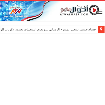
حسام حسني يشعل المسرح الروماني …ونجوم التسعينات يعيدون ذكريات الزم