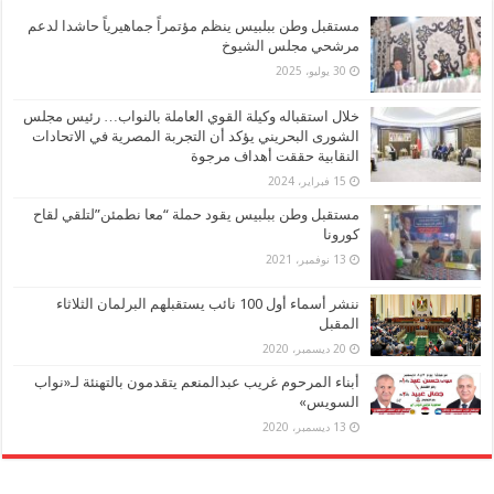
مستقبل وطن ببلبيس ينظم مؤتمراً جماهيرياً حاشدا لدعم
مرشحي مجلس الشيوخ
30 يوليو، 2025
خلال استقباله وكيلة القوي العاملة بالنواب… رئيس مجلس
الشورى البحريني يؤكد أن التجربة المصرية في الاتحادات
النقابية حققت أهداف مرجوة
15 فبراير، 2024
مستقبل وطن ببلبيس يقود حملة “معا نطمئن”لتلقي لقاح
كورونا
13 نوفمبر، 2021
ننشر أسماء أول 100 نائب يستقبلهم البرلمان الثلاثاء
المقبل
20 ديسمبر، 2020
أبناء المرحوم غريب عبدالمنعم يتقدمون بالتهنئة لـ«نواب
السويس»
13 ديسمبر، 2020