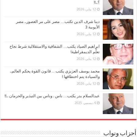
؟..!!
12 يناير، 2026
دينا شرف الدين تكتب… مصر على مر العصور.. مصر
الأيوبية 3
12 يناير، 2026
ابراهيم الصياد يكتب… الشفافية والاستقلالية شرط نجاح
تعلُّم الديمقراطية!
12 يناير، 2026
محمد يوسف العزيزي يكتب… قانون القوة يحكم العالم..
والسيادة يتم اختطافها !
12 يناير، 2026
عبدالسلام بدر يكتب… ناس . وناس بين التبذير والحرمان ..!!
6 ديسمبر، 2025
أحزاب ونواب