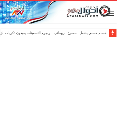
حسام حسني يشعل المسرح الروماني …ونجوم التسعينات يعيدون ذكريات الزم