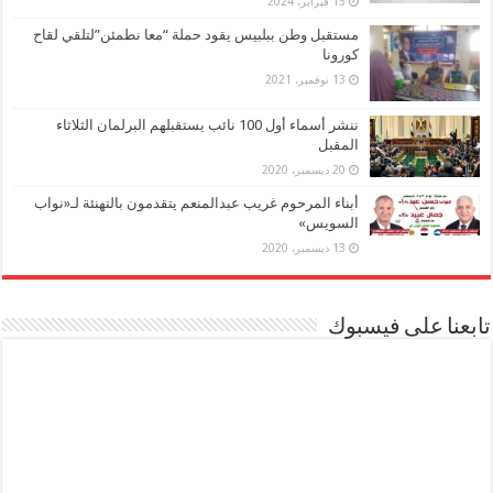
15 فبراير، 2024
مستقبل وطن ببلبيس يقود حملة “معا نطمئن”لتلقي لقاح
كورونا
13 نوفمبر، 2021
ننشر أسماء أول 100 نائب يستقبلهم البرلمان الثلاثاء
المقبل
20 ديسمبر، 2020
أبناء المرحوم غريب عبدالمنعم يتقدمون بالتهنئة لـ«نواب
السويس»
13 ديسمبر، 2020
تابعنا على فيسبوك