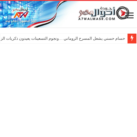
حسام حسني يشعل المسرح الروماني …ونجوم التسعينات يعيدون ذكريات الزم