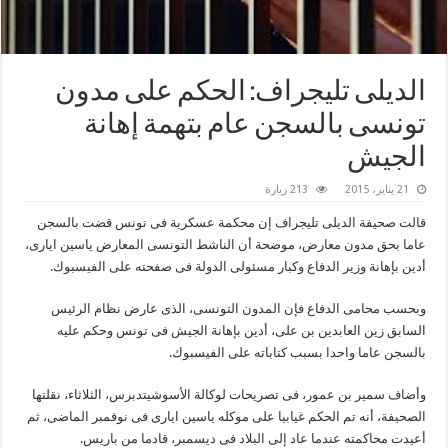
الديلى تليجراف: الحكم على مدون
تونسى بالسجن عام بتهمة إهانة
الجيش
21 يناير، 2015
213 زيارة
قالت صحيفة الديلى تليجراف إن محكمة عسكرية فى تونس قضت بالسجن
عاما بحق مدون معارض، موضحة أن الناشط التونسى المعارض ياسين ايارى،
أدين بإهانة وزير الدفاع وكبار مسئولى الدولة فى صفحته على الفيسبوك.
وبحسب محامى الدفاع فإن المدون التونسى، الذى عارض نظام الرئيس
السابق زين العابدين بن على، أدين بإهانة الجيش فى تونس وحكم عليه
بالسجن عاما واحدا بسبب كتاباته على الفيسبوك.
وأضاف سمير بن عمور، فى تصريحات لوكالة الأسوشيتدبرس، الثلاثاء، نقلتها
الصحيفة، أنه تم الحكم غيابيا على موكله ياسين ايارى فى نوفمبر الماضى، ثم
أعيدت محاكمته عندما عاد إلى البلاد فى ديسمبر، قادما من باريس.