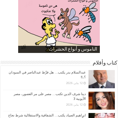
صورة كاركاتيرية
صورة كاركاتيرية
الناموس و أنواع الحشرات
الموظفين بعد ارتفاع الأسعار
ارتفاع نسبة الطلاق في مصر
كتاب وأقلام
عبدالسلام بدر يكتب… هل فرَّط عبدالناصر في السودان
؟..!!
12 يناير، 2026
دينا شرف الدين تكتب… مصر على مر العصور.. مصر
الأيوبية 3
12 يناير، 2026
ابراهيم الصياد يكتب… الشفافية والاستقلالية شرط نجاح