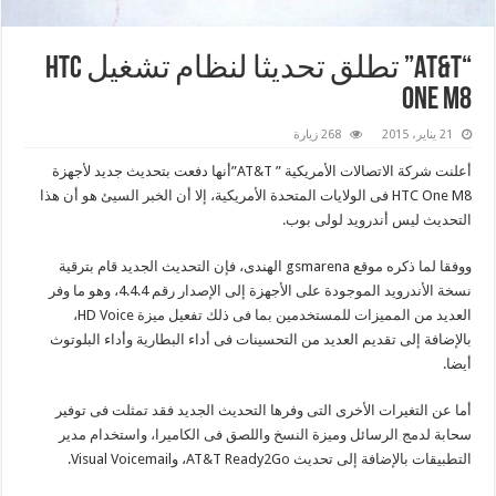
“AT&T” تطلق تحديثا لنظام تشغيل HTC
One M8
21 يناير، 2015
268 زيارة
أعلنت شركة الاتصالات الأمريكية ” AT&T”أنها دفعت بتحديث جديد لأجهزة
HTC One M8 فى الولايات المتحدة الأمريكية، إلا أن الخبر السيئ هو أن هذا
التحديث ليس أندرويد لولى بوب.
ووفقا لما ذكره موقع gsmarena الهندى، فإن التحديث الجديد قام بترقية
نسخة الأندرويد الموجودة على الأجهزة إلى الإصدار رقم 4.4.4، وهو ما وفر
العديد من المميزات للمستخدمين بما فى ذلك تفعيل ميزة HD Voice،
بالإضافة إلى تقديم العديد من التحسينات فى أداء البطارية وأداء البلوتوث
أيضا.
أما عن التغيرات الأخرى التى وفرها التحديث الجديد فقد تمثلت فى توفير
سحابة لدمج الرسائل وميزة النسخ واللصق فى الكاميرا، واستخدام مدير
التطبيقات بالإضافة إلى تحديث AT&T Ready2Go، وVisual Voicemail.