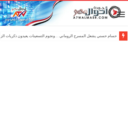
حسام حسني يشعل المسرح الروماني …ونجوم التسعينات يعيدون ذكريات الزم