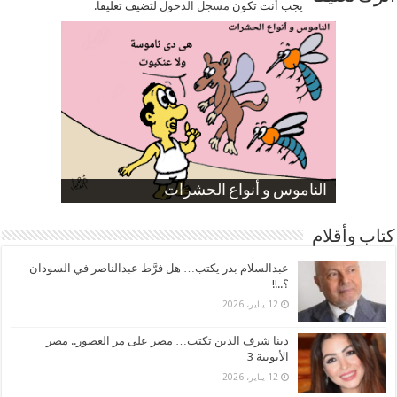
يجب أنت تكون
مسجل الدخول
لتضيف تعليقاً.
صورة كاركاتيرية
صورة كاركاتيرية
الناموس و أنواع الحشرات
الموظفين بعد ارتفاع الأسعار
ارتفاع نسبة الطلاق في مصر
كتاب وأقلام
عبدالسلام بدر يكتب… هل فرَّط عبدالناصر في السودان
؟..!!
12 يناير، 2026
دينا شرف الدين تكتب… مصر على مر العصور.. مصر
الأيوبية 3
12 يناير، 2026