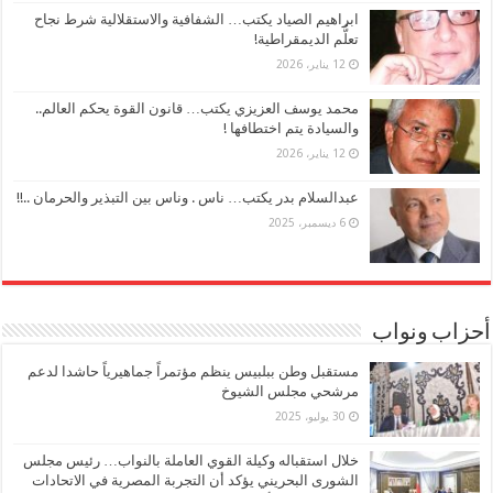
ابراهيم الصياد يكتب… الشفافية والاستقلالية شرط نجاح
تعلُّم الديمقراطية!
12 يناير، 2026
محمد يوسف العزيزي يكتب… قانون القوة يحكم العالم..
والسيادة يتم اختطافها !
12 يناير، 2026
عبدالسلام بدر يكتب… ناس . وناس بين التبذير والحرمان ..!!
6 ديسمبر، 2025
أحزاب ونواب
مستقبل وطن ببلبيس ينظم مؤتمراً جماهيرياً حاشدا لدعم
مرشحي مجلس الشيوخ
30 يوليو، 2025
خلال استقباله وكيلة القوي العاملة بالنواب… رئيس مجلس
الشورى البحريني يؤكد أن التجربة المصرية في الاتحادات