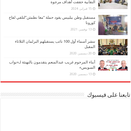
النقابية حققت أهداف مرجوة
15 فبراير، 2024
مستقبل وطن ببلبيس يقود حملة “معا نطمئن”لتلقي لقاح
كورونا
13 نوفمبر، 2021
ننشر أسماء أول 100 نائب يستقبلهم البرلمان الثلاثاء
المقبل
20 ديسمبر، 2020
أبناء المرحوم غريب عبدالمنعم يتقدمون بالتهنئة لـ«نواب
السويس»
13 ديسمبر، 2020
تابعنا على فيسبوك