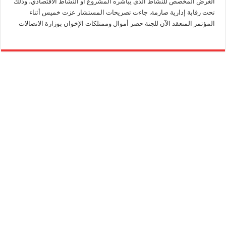
الغرض المخصص للنشاط الذي يباشره المشروع أو النشاط الاقتصادي، وذلك
تحت رقابة إدارية صارمة. جاءت تصريحات المستشار عزت خميس أثناء
المؤتمر المنعقد الآن للجنة حصر أموال وممتلكات الإخوان بوزارة الاتصالات