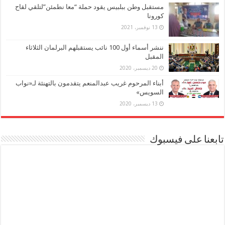
مستقبل وطن ببلبيس يقود حملة “معا نطمئن”لتلقي لقاح
كورونا
13 نوفمبر، 2021
ننشر أسماء أول 100 نائب يستقبلهم البرلمان الثلاثاء
المقبل
20 ديسمبر، 2020
أبناء المرحوم غريب عبدالمنعم يتقدمون بالتهنئة لـ«نواب
السويس»
13 ديسمبر، 2020
تابعنا على فيسبوك