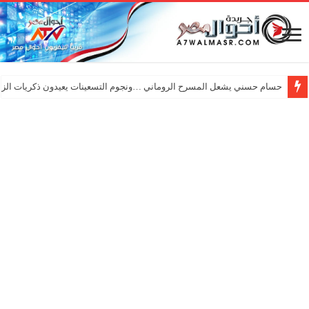
حسام حسني يشعل المسرح الروماني …ونجوم التسعينات يعيدون ذكريات الزم