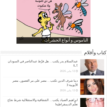
صورة كاركاتيرية
صورة كاركاتيرية
الناموس و أنواع الحشرات
الموظفين بعد ارتفاع الأسعار
ارتفاع نسبة الطلاق في مصر
كتاب وأقلام
عبدالسلام بدر يكتب… هل فرَّط عبدالناصر في السودان
؟..!!
12 يناير، 2026
دينا شرف الدين تكتب… مصر على مر العصور.. مصر
الأيوبية 3
12 يناير، 2026
ابراهيم الصياد يكتب… الشفافية والاستقلالية شرط نجاح
تعلُّم الديمقراطية!