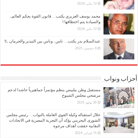
12 يناير، 2026
محمد يوسف العزيزي يكتب… قانون القوة يحكم العالم..
والسيادة يتم اختطافها !
12 يناير، 2026
عبدالسلام بدر يكتب… ناس . وناس بين التبذير والحرمان ..!!
6 ديسمبر، 2025
أحزاب ونواب
مستقبل وطن ببلبيس ينظم مؤتمراً جماهيرياً حاشدا لدعم
مرشحي مجلس الشيوخ
30 يوليو، 2025
خلال استقباله وكيلة القوي العاملة بالنواب… رئيس مجلس
الشورى البحريني يؤكد أن التجربة المصرية في الاتحادات
النقابية حققت أهداف مرجوة
15 فبراير، 2024